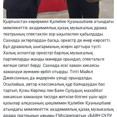
Қырғызстан көрермені Қалибек Қуанышбаев атындағы
мемлекеттік академиялық қазақ музыкалық драма
театрының спектаклін зор ықыласпен қабылдады.
Сахнада актерлардан басқа, оркестр де өнер көрсетті.
Бұл драмалық шығарманың әсерін арттыра түсті.
Халық аспаптар оркестрі барлық музыкалық
партияларды жанды мәнерде орындап, спектальге
өзгеше сипат берді. Сахнада ескі заман хикаясы
заманауи әуенмен өрбіп отырды. Тіпті Майкл
Джексонның да әндерінен үзінді орындалды.
Осылайша, автор классикалық құр баяндаудан бас
тартып, Қозы Көрпеш пен Баян Сұлудың махаббат
хикаясын заманауи тәсілде жеткізе білгені үшін әділ
қазылар алқасының шешімімен Қалибек Қуанышбаев
атындағы мемлекеттік академиялық қазақ музыкалық
драма театрының ұжымы Ғ.Мүсіреповтың «БАЯН СҰЛУ