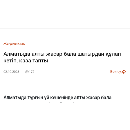
Жаңалықтар
Алматыда алты жасар бала шатырдан құлап
кетіп, қаза тапты
Бөлісу
02.10.2023
172