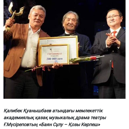
Қалибек Қуанышбаев атындағы мемлекеттік
академиялық қазақ музыкалық драма театры
Ғ.Мүсіреповтың «Баян Сұлу – Қозы Көрпеш»