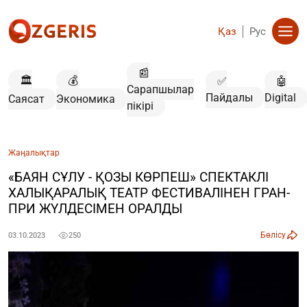
Қаз
Рус
📰
🏛️
💰
✅
🤖
Сарапшылар
Пайдалы
Digital
Саясат
Экономика
пікірі
Жаңалықтар
«БАЯН СҰЛУ - ҚОЗЫ КӨРПЕШ» СПЕКТАКЛІ
ХАЛЫҚАРАЛЫҚ ТЕАТР ФЕСТИВАЛІНЕН ГРАН-
ПРИ ЖҮЛДЕСІМЕН ОРАЛДЫ
Бөлісу
03.10.2023
250