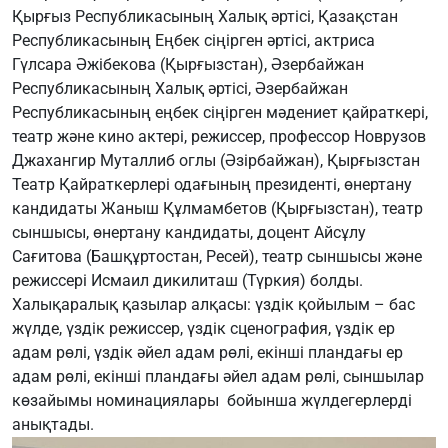
Қырғыз Республикасының Халық әртісі, Қазақстан
Республикасының Еңбек сіңірген әртісі, актриса
Гүлсара Әжібекова (Қырғызстан), Әзербайжан
Республикасының Халық әртісі, Әзербайжан
Республикасының еңбек сіңірген мәдениет қайраткері,
театр және кино актері, режиссер, профессор Новрузов
Джахангир Муталлиб оглы (Әзірбайжан), Қырғызстан
Театр Қайраткерлері одағының президенті, өнертану
кандидаты Жаныш Құлмамбетов (Қырғызстан), театр
сыншысы, өнертану кандидаты, доцент Айсұлу
Сағитова (Башқұртостан, Ресей), театр сыншысы және
режиссері Исмаил дикилиташ (Түркия) болды.
Халықаралық қазылар алқасы: үздік қойылым – бас
жүлде, үздік режиссер, үздік сценография, үздік ер
адам рөлі, үздік әйел адам рөлі, екінші пландағы ер
адам рөлі, екінші пландағы әйел адам рөлі, сыншылар
көзайымы номинациялары бойынша жүлдегерлерді
анықтады.