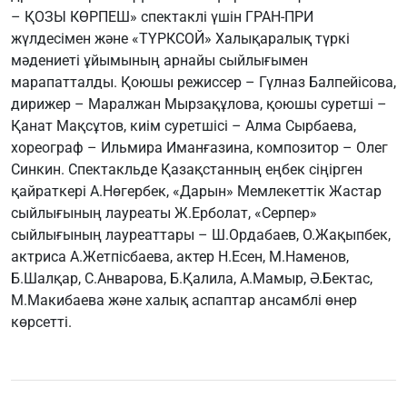
– ҚОЗЫ КӨРПЕШ» спектаклі үшін ГРАН-ПРИ
жүлдесімен және «ТҮРКСОЙ» Халықаралық түркі
мәдениеті ұйымының арнайы сыйлығымен
марапатталды. Қоюшы режиссер – Гүлназ Балпейісова,
дирижер – Маралжан Мырзақұлова, қоюшы суретші –
Қанат Мақсұтов, киім суретшісі – Алма Сырбаева,
хореограф – Ильмира Иманғазина, композитор – Олег
Синкин. Спектакльде Қазақстанның еңбек сіңірген
қайраткері А.Нөгербек, «Дарын» Мемлекеттік Жастар
сыйлығының лауреаты Ж.Ерболат, «Серпер»
сыйлығының лауреаттары – Ш.Ордабаев, О.Жақыпбек,
актриса А.Жетпісбаева, актер Н.Есен, М.Наменов,
Б.Шалқар, С.Анварова, Б.Қалила, А.Мамыр, Ә.Бектас,
М.Макибаева және халық аспаптар ансамблі өнер
көрсетті.