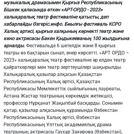
музыкалық драмасымен Қырғыз Республикасының
Бішкек қаласында өткен «АРТ-ОРДО - 2023»
халықаралық театр фестиваліне қатысты, деп
хабарлайды
Өзгеріс.инфо
. Биылғы фестиваль КСРО
Халық артисі, қырғыз халқының көрнекті театр және
кино актрисасы Бакен Қыдыкееваның 100 жылдығына
арналды.
Фестивальде 6 шетелдік және 8 қырғыз
театры өз бақтарын сынап, өнер көрсетті. «АРТ ОРДО –
2023» халықаралық театр фестиваліне әр елден театр
қайраткерлері мен театр зерттеушілері шақырылды.
Халықаралық қазылар алқасын Қазақстан
Республикасының Халық әртісі, Қазақстан
Республикасы Мемлекеттік сыйлығының лауреаты,
Астана Жастар театрының көркемдік жетекшісі,
профессор Нұрқанат Жақыпбай басқарды. Сонымен
қатар, қазылар алқасының құрамында Өзбекстан
Республикасының Халық әртісі, Өзбекстан
Республикасының Ұлттық академиялық драма
театрының актрисасы Гаухар Закирова (Өзбекстан),