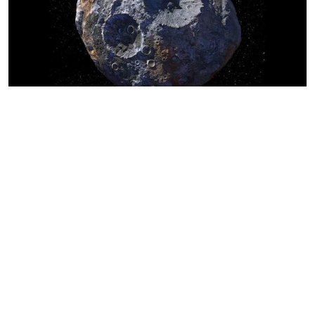
Бұл байлықтың бағасы 700 квинтиллион
(Математикалық разрядпен 10✓18=10 000 000 000 000
000 000 доллар ) долларға жетеді екен. Егер жер
бетіндегі адам басына шақса, 93 триллион доллардан
келеді.
Астеройдтағы метал қоры жер бетіндегі металл
қорынан 100 миллион есе көп
.
Аспан әлемінде өте құпия Психея-16 астеройдында жер
бетінің байлығынан 100 миллион есе көп байлық
жатқанын NASA ғалымдары анықтапты.
Бұл астеройд Марс пен Юпитердің ортасындағы