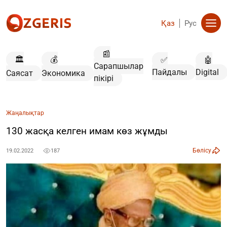
Қаз
Рус
📰
🏛️
💰
✅
🤖
Сарапшылар
Пайдалы
Digital
Саясат
Экономика
пікірі
Жаңалықтар
130 жасқа келген имам көз жұмды
Бөлісу
19.02.2022
187