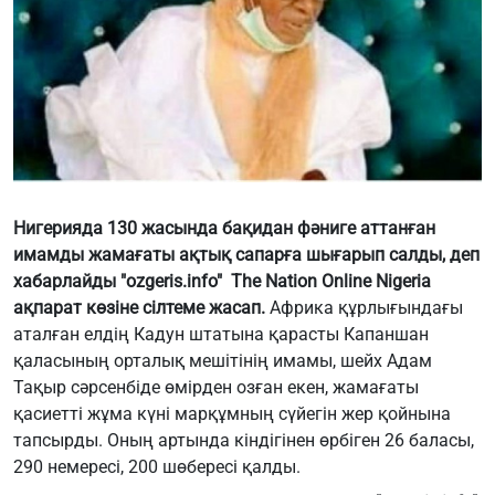
Нигерияда 130 жасында бақидан фәниге аттанған
имамды жамағаты ақтық сапарға шығарып салды, деп
хабарлайды "ozgeris.info" The Nation Online Nigeria
ақпарат көзіне сілтеме жасап.
Африка құрлығындағы
аталған елдің Кадун штатына қарасты Капаншан
қаласының орталық мешітінің имамы, шейх Адам
Тақыр сәрсенбіде өмірден озған екен, жамағаты
қасиетті жұма күні марқұмның сүйегін жер қойнына
тапсырды. Оның артында кіндігінен өрбіген 26 баласы,
290 немересі, 200 шөбересі қалды.