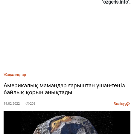
"ozgeris.info".
Жаңалықтар
Америкалық мамандар ғарыштан ұшан-теңіз
байлық қорын анықтады
Бөлісу
19.02.2022
203