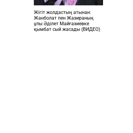
Жігіт жолдастың атынан:
Жанболат пен Жазираның
ұлы Әділет Майғазиевке
қымбат сый жасады (ВИДЕО)