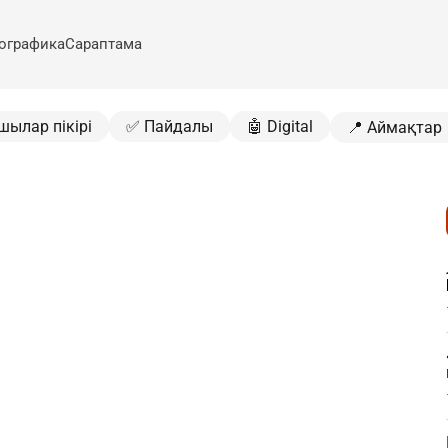
ографика
Сараптама
шылар пікірі
✅ Пайдалы
🤖 Digital
📍 Аймақтар