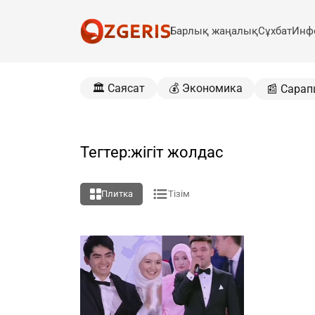
Барлық жаңалық
Сұхбат
Инф
🏛️ Саясат
💰 Экономика
📰 Сарап
Тегтер:жігіт жолдас
Плитка
Тізім