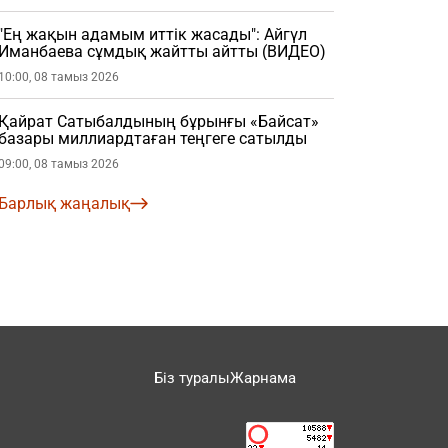
"Ең жақын адамым иттік жасады": Айгүл
Иманбаева сұмдық жайтты айтты (ВИДЕО)
10:00, 08 тамыз 2026
Қайрат Сатыбалдының бұрынғы «Байсат»
базары миллиардтаған теңгеге сатылды
09:00, 08 тамыз 2026
Барлық жаңалық
Біз туралы
Жарнама