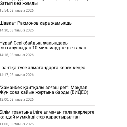
батып көз жұмды
15:54, 08 тамыз 2026
Шавкат Рахмонов қара жамылды
14:30, 08 тамыз 2026
Нұрай Серікбайдың жақындары
сотталушыдан 10 миллиард теңге талап
етті
14:18, 08 тамыз 2026
Грантқа түсе алмағандарға керек кеңес
14:17, 08 тамыз 2026
"Заманбек қайтқалы алғаш рет": Мақпал
Жүнісова қайын жұртына барды (ВИДЕО)
12:00, 08 тамыз 2026
Білім грантына іліге алмаған талапкерлерге
қандай мүмкіндіктер қарастырылған
11:00, 08 тамыз 2026