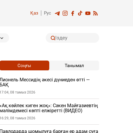
Қаз
Рус
Соңғы
Танымал
Лионель Мессидің әкесі дүниеден өтті —
БАҚ
17:04, 08 тамыз 2026
«Ақ көйлек киген жоқ»: Сәкен Майғазиевтің
мәлімдемесі көпті елжіретті (ВИДЕО)
16:29, 08 тамыз 2026
Павлодарда шомылуға барған ер адам суға