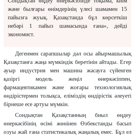
Сондықтан өңдеу өнеркәсібінде тоқыма, киім
және былғары өнімдерінің үлесі шамамен 15
пайызға жуық. Қазақстанда бұл көрсеткіш
небәрі 1 пайыз шамасында ғана», дейді
экономист.
Дегенмен сарапшылар дәл осы айырмашылық
Қазақстанға жаңа мүмкіндік беретінін айтады. Егер
ауыр индустрия мен машина жасауға сүйенген
қазіргі модель жеңіл өнеркәсіппен,
фармацевтикамен және жоғары технологиялық
өндірістермен толықса, еліміздің өндірістік әлеуеті
бірнеше есе артуы мүмкін.
Сондықтан Қазақстанның биыл өңдеу
өнеркәсібінің өсімі жөнінен Өзбекстанды басып
озуы жай ғана статистикалық жаңалық емес. Бұл ел