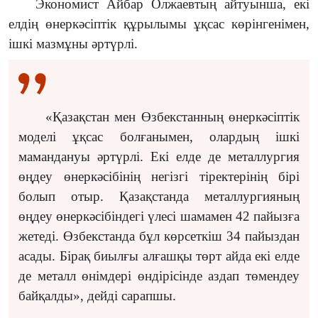
Экономист Айбар Олжаевтың айтуынша, екі
елдің өнеркәсіптік құрылымы ұқсас көрінгенімен,
ішкі мазмұны әртүрлі.
«Қазақстан мен Өзбекстанның өнеркәсіптік
моделі ұқсас болғанымен, олардың ішкі
мамандануы әртүрлі. Екі елде де металлургия
өңдеу өнеркәсібінің негізгі тіректерінің бірі
болып отыр. Қазақстанда металлургияның
өңдеу өнеркәсібіндегі үлесі шамамен 42 пайызға
жетеді. Өзбекстанда бұл көрсеткіш 34 пайыздан
асады. Бірақ биылғы алғашқы төрт айда екі елде
де металл өнімдері өндірісінде аздап төмендеу
байқалды», дейді сарапшы.