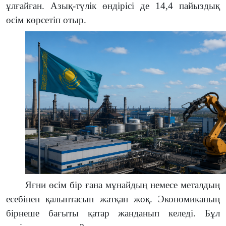
ұлғайған. Азық-түлік өндірісі де 14,4 пайыздық
өсім көрсетіп отыр.
Яғни өсім бір ғана мұнайдың немесе металдың
есебінен қалыптасып жатқан жоқ. Экономиканың
бірнеше бағыты қатар жанданып келеді. Бұл