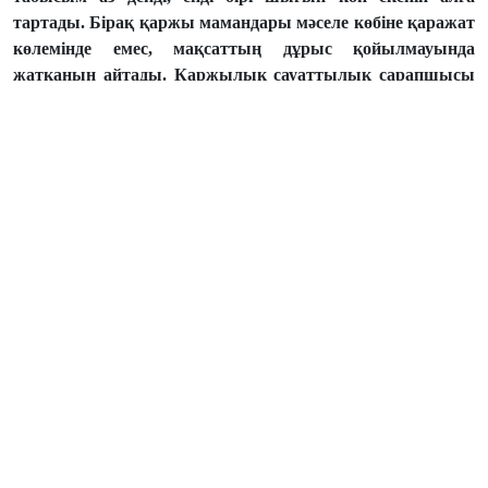
тартады. Бірақ қаржы мамандары мәселе көбіне қаражат
көлемінде емес, мақсаттың дұрыс қойылмауында
жатқанын айтады. Қаржылық сауаттылық сарапшысы
Әділхан Сапарғалиевтің тәжірибесі соның бір дәлелі.
Оның айтуынша, SMART әдісі арқылы ол 3 миллион
теңге жинай алған, деп жазады Ozgeris.info.
«Маған 3 миллион теңге жинауға көмектескен тәсіл осы
болды. Бұл әдіс демалысқа шығуға да, баспанаға
алғашқы жарна әзірлеуге де, қаржылық қор
қалыптастыруға да жарайды. Көпшілік ақша жинай
алмауының себебін табыстың аздығымен
байланыстырады. Алайда мәселе көбіне мақсаттың
нақты болмауынан туындайды. Мысалы, адам теңізге
барғым келеді немесе үй алғым келеді деп ойлайды.
Бірақ оған қанша қаражат қажет екенін, оны қай