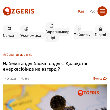
Қаз
Рус
📰
🏛️
💰
✅
🤖
Сарапшылар
Пайдалы
Digital
Саясат
Экономика
пікірі
📰 Сарапшылар пікірі
Өзбекстанды басып оздық: Қазақстан
өнеркәсібінде не өзгерді?
Бөлісу
17.06.2026
550