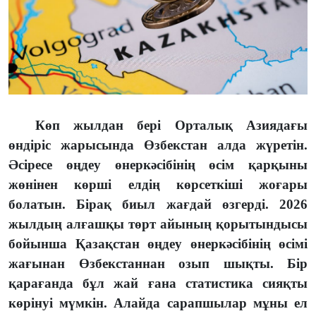
Көп жылдан бері Орталық Азиядағы
өндіріс жарысында Өзбекстан алда жүретін.
Әсіресе өңдеу өнеркәсібінің өсім қарқыны
жөнінен көрші елдің көрсеткіші жоғары
болатын. Бірақ биыл жағдай өзгерді. 2026
жылдың алғашқы төрт айының қорытындысы
бойынша Қазақстан өңдеу өнеркәсібінің өсімі
жағынан Өзбекстаннан озып шықты. Бір
қарағанда бұл жай ғана статистика сияқты
көрінуі мүмкін. Алайда сарапшылар мұны ел