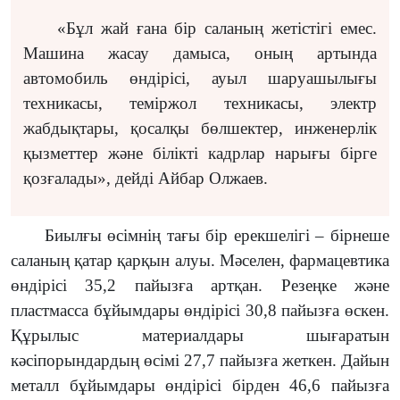
«Бұл жай ғана бір саланың жетістігі емес.
Машина жасау дамыса, оның артында
автомобиль өндірісі, ауыл шаруашылығы
техникасы, теміржол техникасы, электр
жабдықтары, қосалқы бөлшектер, инженерлік
қызметтер және білікті кадрлар нарығы бірге
қозғалады», дейді Айбар Олжаев.
Биылғы өсімнің тағы бір ерекшелігі – бірнеше
саланың қатар қарқын алуы. Мәселен, фармацевтика
өндірісі 35,2 пайызға артқан. Резеңке және
пластмасса бұйымдары өндірісі 30,8 пайызға өскен.
Құрылыс материалдары шығаратын
кәсіпорындардың өсімі 27,7 пайызға жеткен. Дайын
металл бұйымдары өндірісі бірден 46,6 пайызға