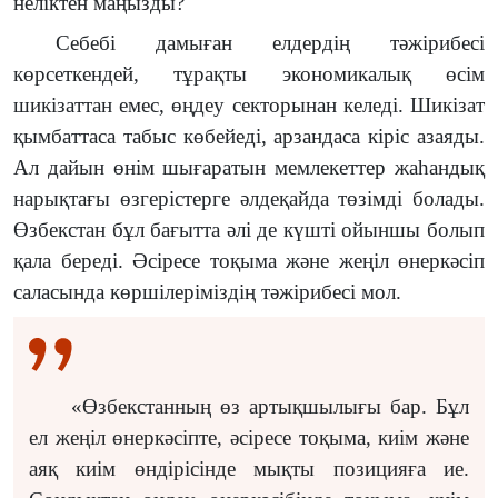
неліктен маңызды?
Себебі дамыған елдердің тәжірибесі
көрсеткендей, тұрақты экономикалық өсім
шикізаттан емес, өңдеу секторынан келеді. Шикізат
қымбаттаса табыс көбейеді, арзандаса кіріс азаяды.
Ал дайын өнім шығаратын мемлекеттер жаһандық
нарықтағы өзгерістерге әлдеқайда төзімді болады.
Өзбекстан бұл бағытта әлі де күшті ойыншы болып
қала береді. Әсіресе тоқыма және жеңіл өнеркәсіп
саласында көршілеріміздің тәжірибесі мол.
«Өзбекстанның өз артықшылығы бар. Бұл
ел жеңіл өнеркәсіпте, әсіресе тоқыма, киім және
аяқ киім өндірісінде мықты позицияға ие.