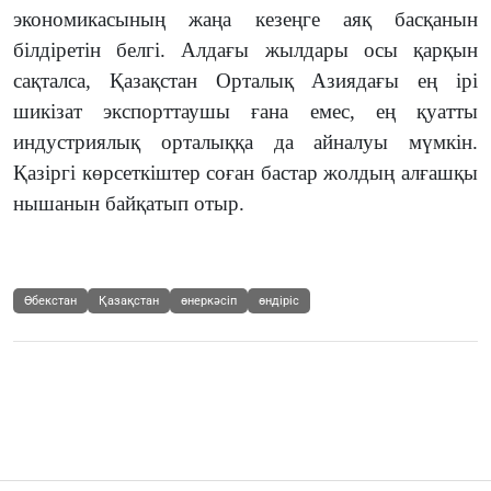
экономикасының жаңа кезеңге аяқ басқанын
білдіретін белгі. Алдағы жылдары осы қарқын
сақталса, Қазақстан Орталық Азиядағы ең ірі
шикізат экспорттаушы ғана емес, ең қуатты
индустриялық орталыққа да айналуы мүмкін.
Қазіргі көрсеткіштер соған бастар жолдың алғашқы
нышанын байқатып отыр.
Өбекстан
Қазақстан
өнеркәсіп
өндіріс