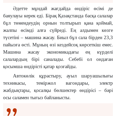
Әдетте мұндай жағдайда өндіріс өсімі де
баяулауы керек еді. Бірақ Қазақстанда басқа салалар
бұл төмендеудің орнын толтырып қана қоймай,
жалпы өсімді алға сүйреді. Ең алдымен көзге
түсетіні – машина жасау. Биыл бұл сала бірден 23,3
пайызға өсті. Мұның өзі кездейсоқ көрсеткіш емес.
Машина жасау экономикадағы ең күрделі
салалардың бірі саналады. Себебі ол ондаған
қосымша өндірісті қатар қозғайды.
Автокөлік құрастыру, ауыл шаруашылығы
техникасы, теміржол вагондары, электр
жабдықтары, қосалқы бөлшектер өндірісі – бәрі
осы саламен тығыз байланысты.