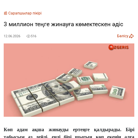
📰 Сарапшылар пікірі
3 миллион теңге жинауға көмектескен әдіс
Бөлісу
12.06.2026
516
Көп адам ақша жинауды ертеңге қалдырады. Бірі
табысым аз дейді, енді бірі шығын көп екенін алға