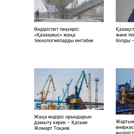
Қазақст
Өндірістегі төңкеріс:
және те
«Қазақмыс» жаңа
болды –
технологияларды енгізбек
Жаңа өндіріс орындарын
Жартыж
дамыту керек – Қасым-
өнеркәс
Жомарт Тоқаев
өндіріс