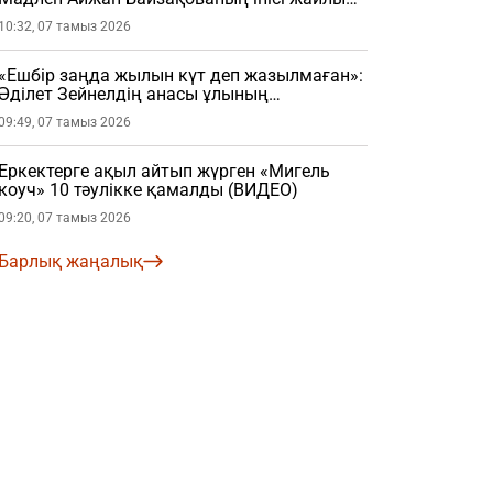
шындықты жайып салды (ВИДЕО)
10:32, 07 тамыз 2026
«Ешбір заңда жылын күт деп жазылмаған»:
Әділет Зейнелдің анасы ұлының
үйленгеніне қатысты пікір айтты (ВИДЕО)
09:49, 07 тамыз 2026
Еркектерге ақыл айтып жүрген «Мигель
коуч» 10 тәулікке қамалды (ВИДЕО)
09:20, 07 тамыз 2026
Барлық жаңалық