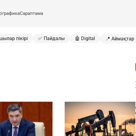
ографика
Сараптама
шылар пікірі
✅ Пайдалы
🤖 Digital
📍 Аймақтар