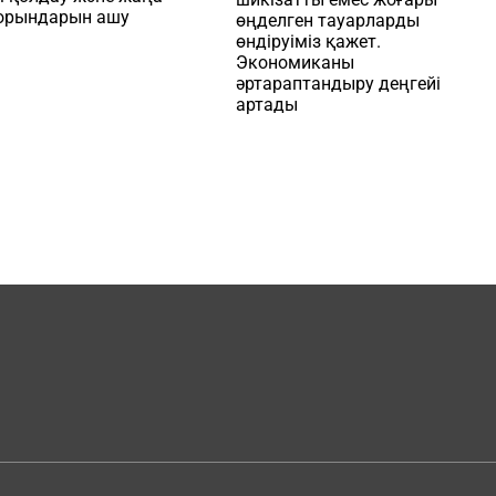
орындарын ашу
өңделген тауарларды
өндіруіміз қажет.
Экономиканы
әртараптандыру деңгейі
артады