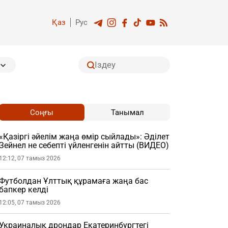
Қаз
Рус
Соңғы
Танымал
«Қазіргі әйелім жаңа өмір сыйлады»: Әділет
Зейнел не себепті үйленгенін айтты (ВИДЕО)
12:12, 07 тамыз 2026
Футболдан Ұлттық құрамаға жаңа бас
бапкер келді
12:05, 07 тамыз 2026
Украиналық дрондар Екатеринбургтегі