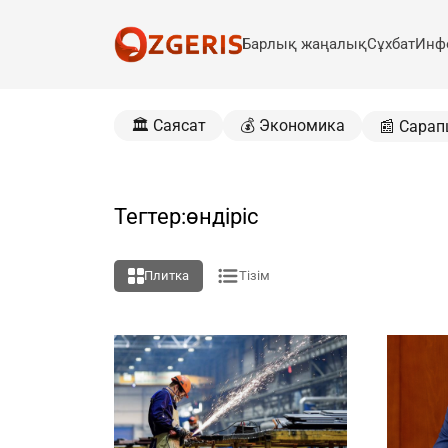
Барлық жаңалық
Сұхбат
Инф
🏛️ Саясат
💰 Экономика
📰 Сарап
Тегтер:өндіріс
Плитка
Тізім