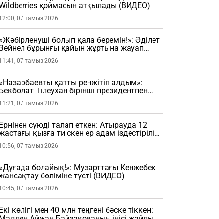
Wildberries қоймасын атқылады (ВИДЕО)
12:00, 07 тамыз 2026
«Жәбірленуші болып қала беремін!»: Әділет
Зейнел бұрынғы қайын жұртына жауап
берді
11:41, 07 тамыз 2026
«Назарбаевты қатты ренжітіп алдым»:
Бекболат Тілеухан бірінші президентпен
болған жайтты айтты
11:21, 07 тамыз 2026
Ернінен сүюді талап еткен: Атырауда 12
жастағы қызға тиіскен ер адам іздестіріліп
жатыр
10:56, 07 тамыз 2026
«Дұғада болайық!»: Музарттағы Кенжебек
жансақтау бөліміне түсті (ВИДЕО)
10:45, 07 тамыз 2026
Екі көлігі мен 40 млн теңгені бәске тіккен:
Мадлен Айжан Байзақованың інісі жайлы