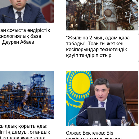
ан соғыста өндірістік
хнологиялық база
"Жылына 2 мың адам қаза
 Дәурен Абаев
табады": Тозығы жеткен
кәсіпорындар техногендік
қауіп төндіріп отыр
ылдық қорытынды:
іптің дамуы, отандық
Олжас Бектенов: Біз
ті қолдау және жаңа
шикізатты емес жоғары