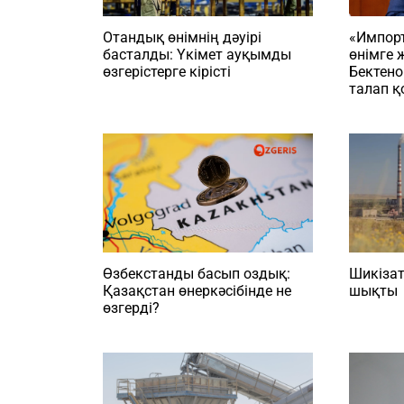
Отандық өнімнің дәуірі
«Импорт
басталды: Үкімет ауқымды
өнімге 
өзгерістерге кірісті
Бектено
талап 
Өзбекстанды басып оздық:
Шикізат
Қазақстан өнеркәсібінде не
шықты
өзгерді?