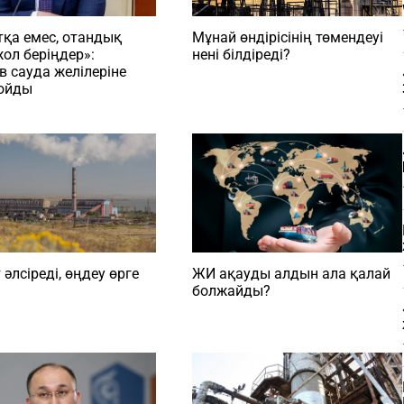
Мұнай өндірісінің төмендеуі
қа емес, отандық
нені білдіреді?
жол беріңдер»:
в сауда желілеріне
қойды
 әлсіреді, өңдеу өрге
ЖИ ақауды алдын ала қалай
болжайды?