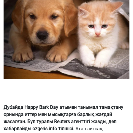
Дубайда Happy Bark Day атымен танымал тамақтану
орнында иттер мен мысықтарға барлық жағдай
жасалған. Бұл туралы Reuters агенттігі жазды, деп
хабарлайды ozgeris.info тілшісі.
Атап айтсақ,