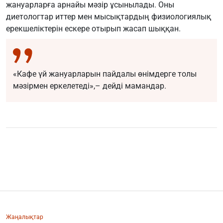
жануарларға арнайы мәзір ұсынылады. Оны
диетологтар иттер мен мысықтардың физиологиялық
ерекшеліктерін ескере отырып жасап шыққан.
«Кафе үй жануарларын пайдалы өнімдерге толы
мәзірмен еркелетеді»,– дейді мамандар.
Жаңалықтар