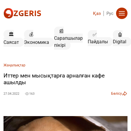
Қаз
Рус
📰
🏛️
💰
✅
🤖
Сарапшылар
Пайдалы
Digital
Саясат
Экономика
пікірі
Жаңалықтар
Иттер мен мысықтарға арналған кафе
ашылды
Бөлісу
27.04.2022
163