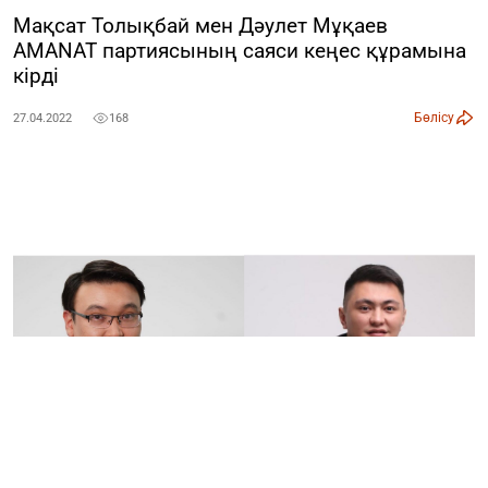
Мақсат Толықбай мен Дәулет Мұқаев
AMANAT партиясының саяси кеңес құрамына
кірді
Бөлісу
27.04.2022
168