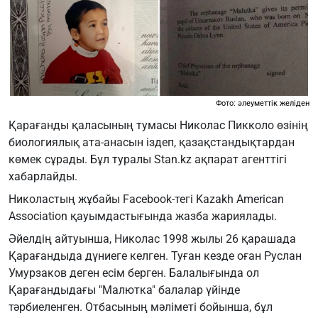
Фото: әлеуметтік желіден
Қарағанды қаласының тумасы Николас Пикколо өзінің
биологиялық ата-анасын іздеп, қазақстандықтардан
көмек сұрады. Бұл туралы Stan.kz ақпарат агенттігі
хабарлайды.
Николастың жұбайы Facebook-тегі Kazakh American
Association қауымдастығында жазба жариялады.
Әйелдің айтуынша, Николас 1998 жылы 26 қарашада
Қарағандыда дүниеге келген. Туған кезде оған Руслан
Умурзаков деген есім берген. Балалығында ол
Қарағандыдағы "Малютка" балалар үйінде
тәрбиеленген. Отбасының мәліметі бойынша, бұл