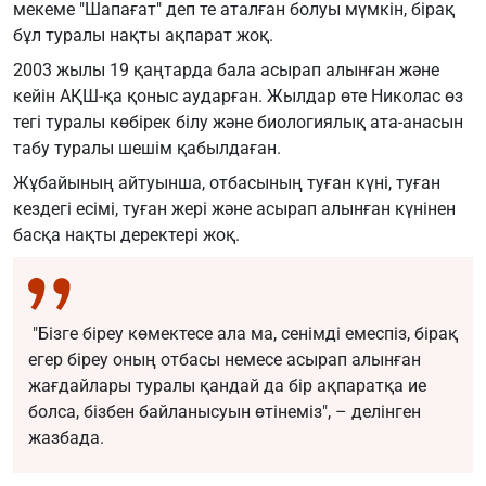
мекеме "Шапағат" деп те аталған болуы мүмкін, бірақ
бұл туралы нақты ақпарат жоқ.
2003 жылы 19 қаңтарда бала асырап алынған және
кейін АҚШ-қа қоныс аударған. Жылдар өте Николас өз
тегі туралы көбірек білу және биологиялық ата-анасын
табу туралы шешім қабылдаған.
Жұбайының айтуынша, отбасының туған күні, туған
кездегі есімі, туған жері және асырап алынған күнінен
басқа нақты деректері жоқ.
"Бізге біреу көмектесе ала ма, сенімді емеспіз, бірақ
егер біреу оның отбасы немесе асырап алынған
жағдайлары туралы қандай да бір ақпаратқа ие
болса, бізбен байланысуын өтінеміз", – делінген
жазбада.