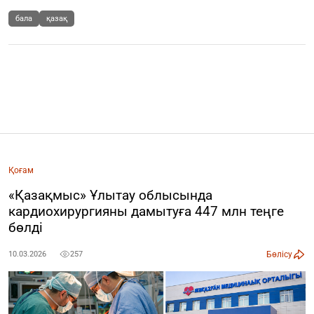
бала
қазақ
Қоғам
«Қазақмыс» Ұлытау облысында
кардиохирургияны дамытуға 447 млн теңге
бөлді
Бөлісу
10.03.2026
257