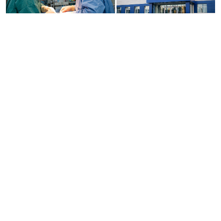
Фото: ЖИ
«Қазақмыс» Ұлытау облысында кардиохирургиялық
көмекті дамытуға үлес қосуда деп хабарлайды
ozgeris.info
сайты.
«Қазақмыс» корпорациясы өзінің өндірістік қызметін
жүргізетін өңірлерде денсаулық сақтау саласын
қолдауды жалғастырып келеді. Сол бастамалардың
бірі – «Жезқазған медициналық орталығы» ЖШС
базасында кардиохирургиялық көмекті дамыту.
2026 жылдың 5–7 наурыз аралығында медициналық