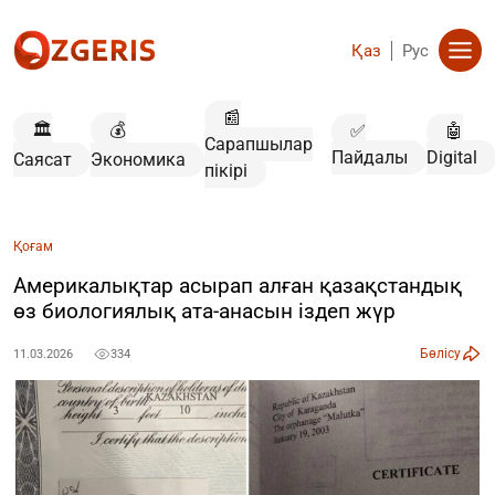
Қаз
Рус
📰
🏛️
💰
✅
🤖
Сарапшылар
Пайдалы
Digital
Саясат
Экономика
пікірі
Қоғам
Америкалықтар асырап алған қазақстандық
өз биологиялық ата-анасын іздеп жүр
Бөлісу
11.03.2026
334