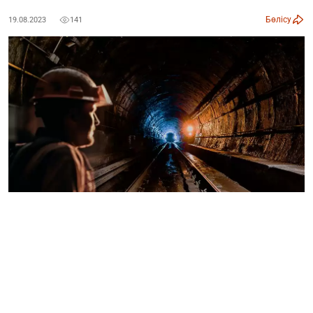
Бөлісу
19.08.2023
141
Премьер-Министр Әлихан Смайыловтың Қарағанды ​​
облысындағы «АрселорМиттал Теміртау» АҚ
«Қазақстан» шахтасында болған апат салдарынан