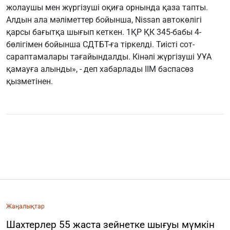
жолаушы мен жүргізуші оқиға орнында қаза тапты.
Алдын ала мәліметтер бойынша, Nissan автокөлігі
қарсы бағытқа шығып кеткен. 1ҚР ҚК 345-бабы 4-
бөлігімен бойынша СДТБТ-ға тіркелді. Тиісті сот-
сараптамалары тағайындалды. Кінәлі жүргізуші УҰА
қамауға алынды», - деп хабарлады ІІМ баспасөз
қызметінен.
Жаңалықтар
Шахтерлер 55 жаста зейнетке шығуы мүмкін