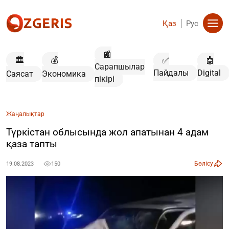
Қаз
Рус
📰
🏛️
💰
✅
🤖
Сарапшылар
Пайдалы
Digital
Саясат
Экономика
пікірі
Жаңалықтар
Түркістан облысында жол апатынан 4 адам
қаза тапты
Бөлісу
19.08.2023
150