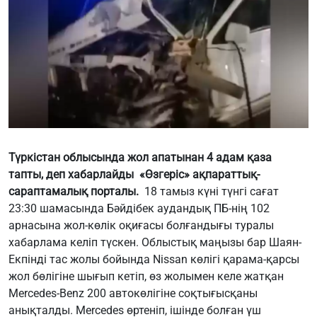
Түркістан облысында жол апатынан 4 адам қаза
тапты, деп хабарлайды «Өзгеріс» ақпараттық-
сараптамалық порталы.
18 тамыз күні түнгі сағат
23:30 шамасында Бәйдібек аудандық ПБ-нің 102
арнасына жол-көлік оқиғасы болғандығы туралы
хабарлама келіп түскен. Облыстық маңызы бар Шаян-
Екпінді тас жолы бойында Nissan көлігі қарама-қарсы
жол бөлігіне шығып кетіп, өз жолымен келе жатқан
Mercedes-Benz 200 автокөлігіне соқтығысқаны
анықталды. Mercedes өртеніп, ішінде болған үш