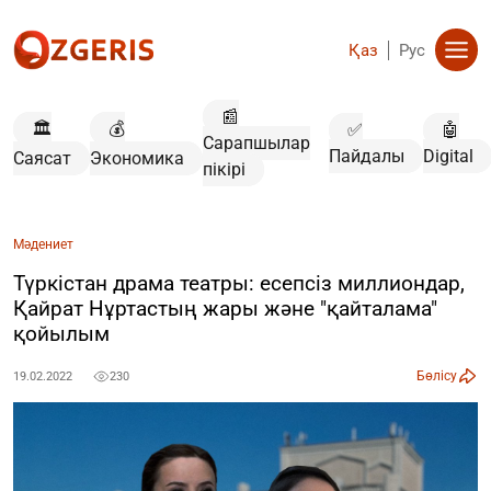
Қаз
Рус
📰
🏛️
💰
✅
🤖
Сарапшылар
Пайдалы
Digital
Саясат
Экономика
пікірі
Мәдениет
Түркістан драма театры: есепсіз миллиондар,
Қайрат Нұртастың жары және "қайталама"
қойылым
Бөлісу
19.02.2022
230