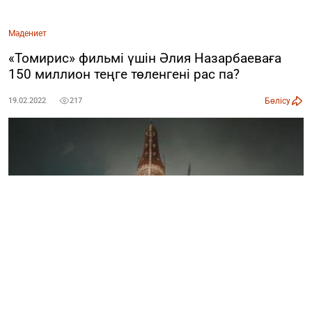
Мәдениет
«Томирис» фильмі үшін Әлия Назарбаеваға
150 миллион теңге төленгені рас па?
Бөлісу
19.02.2022
217