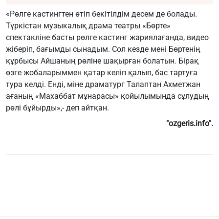
«Рөлге кастингтен өтіп бекітілдім десем де болады.
Түркістан музыкалық драма театры «Бөрте»
спектакліне басты рөлге кастинг жариялағанда, видео
жіберіп, бағымды сынадым. Сол кезде мені Бөртенің
құрбысы Айшаның рөліне шақырған болатын. Бірақ
өзге жобаларыммен қатар келіп қалып, бас тартуға
тура келді. Енді, міне драматург Талаптан Ахметжан
ағаның «Махаббат мұнарасы» қойылы­мын­да сұлудың
рөлі бұйырды»,- деп айтқан.
"ozgeris.info".