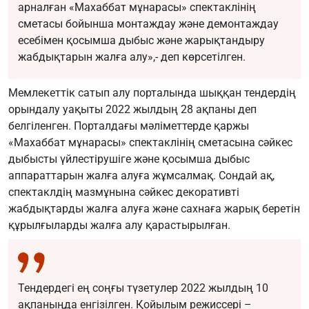
арналған «Махаббат мұнарасы» спектаклінің
сметасы бойынша монтаждау және демонтаждау
есебімен қосымша дыбыс және жарықтандыру
жабдықтарын жалға алу»,- деп көрсетілген.
Мемлекеттік сатып алу порталында шыққан тендердің
орындалу уақыты 2022 жылдың 28 ақпаны деп
белгіленген. Порталдағы мәліметтерде қаржы
«Махаббат мұнарасы» спектаклінің сметасына сәйкес
дыбысты үйлестірушіге және қосымша дыбыс
аппараттарын жалға алуға жұмсалмақ. Сондай ақ,
спектаклдің мазмұнына сәйкес декоративті
жабдықтарды жалға алуға және сахнаға жарық беретін
құрылғыларды жалға алу қарастырылған.
Тендердегі ең соңғы түзетулер 2022 жылдың 10
ақпаныңда енгізілген. Қойылым режиссері –