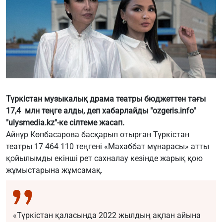
Түркістан музыкалық драма театры бюджеттен тағы
17,4 млн теңге алды,
деп хабарлайды "ozgeris.info"
"
ulysmedia.kz"-ке сілтеме жасап.
Айнұр Көпбасарова басқарып отырған Түркістан
театры 17 464 110 теңгені «Махаббат мұнарасы» атты
қойылымды екінші рет сахналау кезінде жарық қою
жұмыстарына жұмсамақ.
«Түркістан қаласында 2022 жылдың ақпан айына