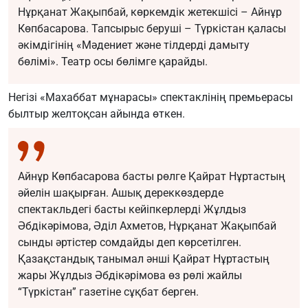
Нұрқанат Жақыпбай, көркемдік жетекшісі – Айнұр
Көпбасарова. Тапсырыс беруші – Түркістан қаласы
әкімдігінің «Мәдениет және тілдерді дамыту
бөлімі». Театр осы бөлімге қарайды.
Негізі «Махаббат мұнарасы» спектаклінің премьерасы
былтыр желтоқсан айында өткен.
Айнұр Көпбасарова басты рөлге Қайрат Нұртастың
әйелін шақырған. Ашық дереккөздерде
спектакльдегі басты кейіпкерлерді Жұлдыз
Әбдікәрімова, Әділ Ахметов, Нұрқанат Жақыпбай
сынды әртістер сомдайды деп көрсетілген.
Қазақстандық танымал әнші Қайрат Нұртастың
жары Жұлдыз Әбдікәрімова өз рөлі жайлы
“Түркістан” газетіне сұқбат берген.