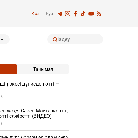
Қаз
Рус
Танымал
дің әкесі дүниеден өтті —
26
ген жоқ»: Сәкен Майғазиевтің
пті елжіретті (ВИДЕО)
26
мылуға барған ер адам суға