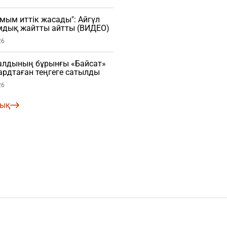
мым иттік жасады": Айгүл
мдық жайтты айтты (ВИДЕО)
26
алдының бұрынғы «Байсат»
рдтаған теңгеге сатылды
26
лық