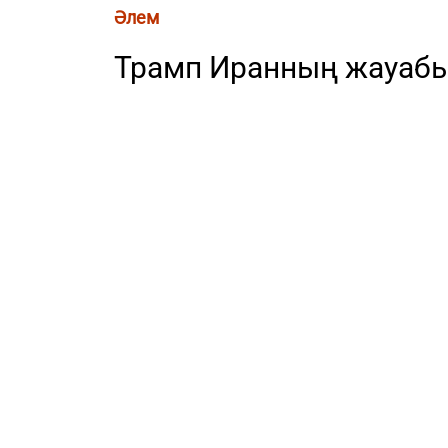
Әлем
Трамп Иранның жауаб