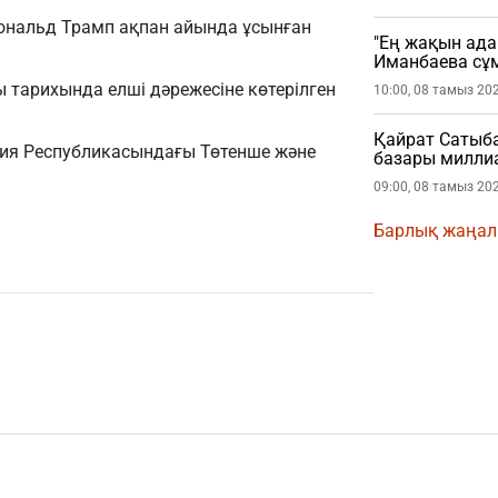
Дональд Трамп ақпан айында ұсынған
"Ең жақын ада
Иманбаева сұ
тарихында елші дәрежесіне көтерілген
10:00, 08 тамыз 20
Қайрат Сатыб
ения Республикасындағы Төтенше және
базары миллиа
09:00, 08 тамыз 20
Барлық жаңа