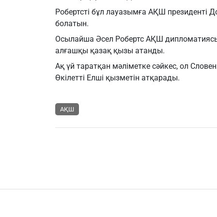
Робертсті бұл лауазымға АҚШ президенті 
болатын.
Осылайша Әсел Робертс АҚШ дипломатиясы 
алғашқы қазақ қызы атанды.
Ақ үй таратқан мәліметке сәйкес, ол Слов
Өкілетті Елші қызметін атқарады.
АҚШ