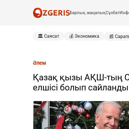
Барлық жаңалық
Сұхбат
Инф
🏛️ Саясат
💰 Экономика
📰 Сарап
Әлем
Қазақ қызы АҚШ-тың 
елшісі болып сайланды