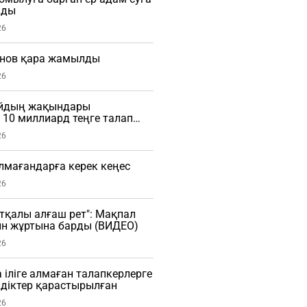
мды
26
нов қара жамылды
26
айдың жақындары
10 миллиард теңге талап
26
алмағандарға керек кеңес
26
тқалы алғаш рет": Мақпал
ын жұртына барды (ВИДЕО)
26
 іліге алмаған талапкерлерге
діктер қарастырылған
26