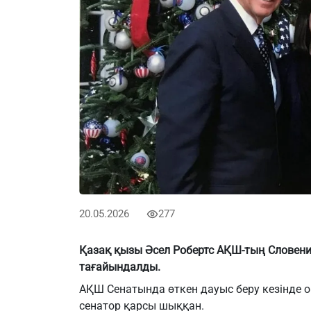
20.05.2026
277
Қазақ қызы Әсел Робертс АҚШ-тың Словени
тағайындалды.
АҚШ Сенатында өткен дауыс беру кезінде о
сенатор қарсы шыққан.