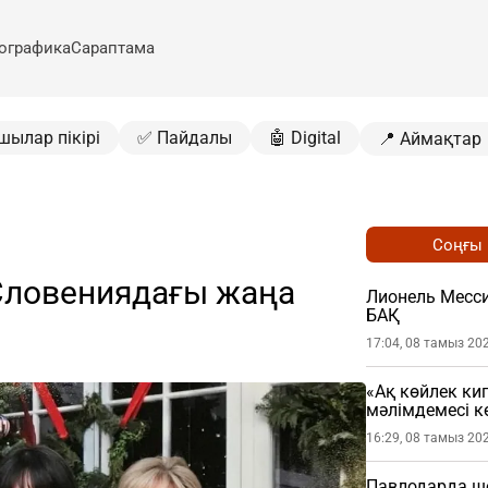
ографика
Сараптама
шылар пікірі
✅ Пайдалы
🤖 Digital
📍 Аймақтар
Соңғы
Словениядағы жаңа
Лионель Месси
БАҚ
17:04, 08 тамыз 20
«Ақ көйлек ки
мәлімдемесі кө
16:29, 08 тамыз 20
Павлодарда шо