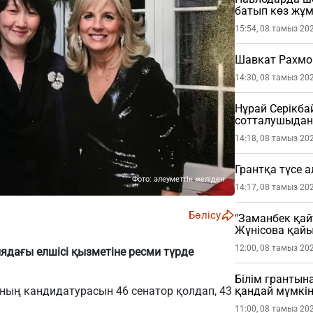
батып көз жұ
15:54, 08 тамыз 20
Шавкат Рахмо
14:30, 08 тамыз 20
Нұрай Серікб
сотталушыдан 
етті
14:18, 08 тамыз 20
Грантқа түсе 
Фото: әлеуметтік желіден
14:17, 08 тамыз 20
Бөлісу
"Заманбек қай
Жүнісова қай
12:00, 08 тамыз 20
ядағы елшісі қызметіне ресми түрде
Білім грантына
ның кандидатурасын 46 сенатор қолдап, 43
қандай мүмкін
11:00, 08 тамыз 20