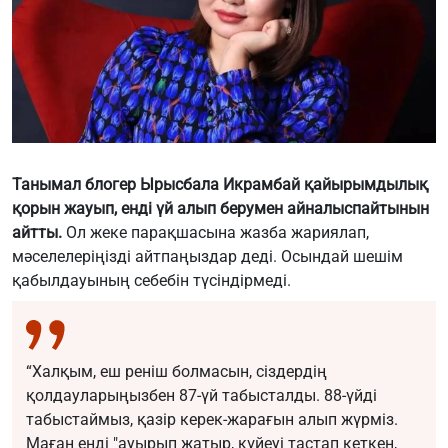
Танымал блогер Ырысбала Икрамбай қайырымдылық
қорын жауып, енді үй алып берумен айналыспайтынын
айтты.
Ол жеке парақшасына жазба жариялап,
мәселелеріңізді айтпаңыздар деді. Осындай шешім
қабылдауының себебін түсіндірмеді.
“Халқым, еш реніш болмасын, сіздердің
қолдауларыңызбен 87-үй табысталды. 88-үйді
табыстаймыз, қазір керек-жарағын алып жүрміз.
Маған енді "ауырып жатыр, күйеуі тастап кеткен,