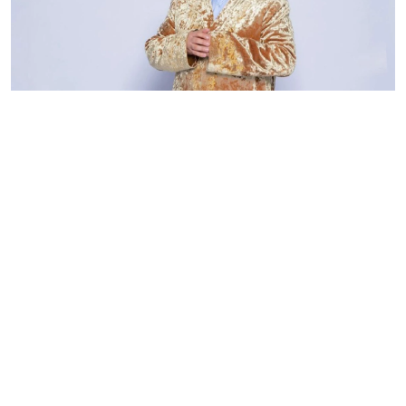
Нұрлан имам әйелін ұрып өлтірген экс-министрге
қатысты оқырман сұрағына жауап берді, деп
хабарлайды «Өзгеріс» ақпараттық-сараптамалық
порталы.
Имамға тікелей эфирде «Әйелін ұрып
өлтірген министр туралы естідіңіз бе?» деп сұрақ
қойған еді.
Министр туралы білмеймін, бірақ әйелді ұрып-соғу
бізде жаңалық емес. Маған «Әйелдің сөзін
сөйлейсің» деп еркектер ренжіп жатады. Пікірлерді