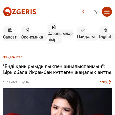
Қаз
Рус
📰
🏛️
💰
✅
🤖
Сарапшылар
Пайдалы
Digital
Саясат
Экономика
пікірі
Жаңалықтар
"Енді қайырымдылықпен айналыспаймын":
Ырысбала Икрамбай күтпеген жаңалық айтты
Бөлісу
16.11.2023
169