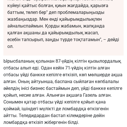
күйеуі қайтыс болған, қиын жағдайда, қарызға
баттым, төлеп бер" деп проблемаларыңызды
жазбаңыздар. Мен енді қайырымдылықпен
айналыспаймын. Қорды жабамын, жапқанда
қалған ақшаны да қайырымдылық жасап,
есебін тапсырып, заңды түрде тоқтатамын", – дейді
ол.
Ырысбаланың қолынан 87-үйдің кілтін қызылордалық
отбасы алып еді. Одан кейін 71-үйдің кілтін алған
отбасы үйді банкке кепілге өткізіп, көп мөлшерде ақша
алған. Оның айтуынша, баспана сыйлаған көпбалалы
әйелдің інісі бизнес бастаймын деп, үйді банкке кепілге
қойып, несие алған. Алынған ақшаға Газель алған.
Сонымен қатар отбасы үйді кепілге қойып қана
қоймай, ішіндегі мүлікті де ломбардқа өткізгенін
айтты. Теледидардан бастап кілемдеріне дейін
ломбардқа өткізіп жібергенін білді.