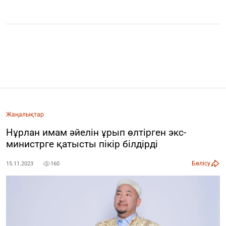
Жаңалықтар
Нұрлан имам әйелін ұрып өлтірген экс-
министрге қатысты пікір білдірді
Бөлісу
15.11.2023
160