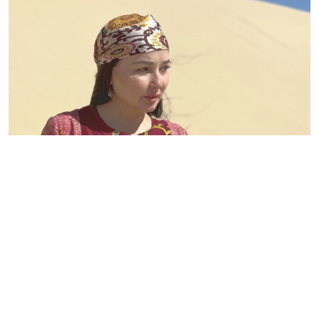
Танымал әнші Жазира Байырбекова оқыстан оқ
атылып, өміріне қауіп төнген сәтті баяндап берді. Бұл
туралы Stan.kz ақпарат агенттігі хабарлайды.