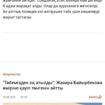
жұмғанын айтқан. Сондай-ақ атыс кезінде кем дегенде
8 адам жарақат алды. Олар да ауруханаға жеткізілді.
Ал ұлттық полиция кісі өлтірушіні табу үшін көшелерді
жауып тастаған.
Жаңалықтар
"Төбемізден оқ атылды": Жазира Байырбекова
өміріне қауіп төнгенін айтты
Бөлісу
10.08.2023
141