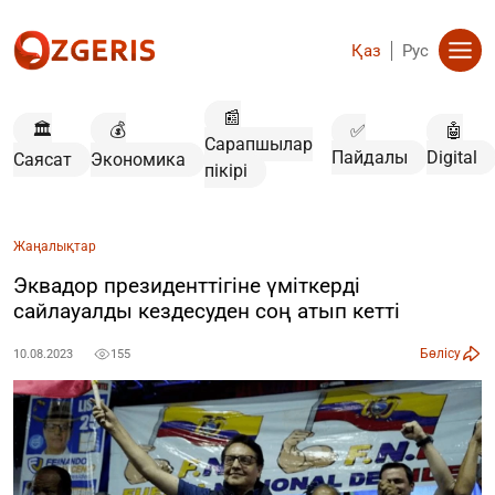
Қаз
Рус
📰
🏛️
💰
✅
🤖
Сарапшылар
Пайдалы
Digital
Саясат
Экономика
пікірі
Жаңалықтар
Эквадор президенттігіне үміткерді
сайлауалды кездесуден соң атып кетті
Бөлісу
10.08.2023
155