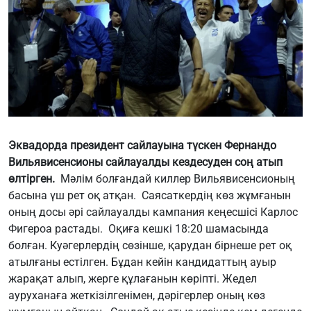
Эквадорда президент сайлауына түскен Фернандо
Вильявисенсионы сайлауалды кездесуден соң атып
өлтірген.
Мәлім болғандай киллер Вильявисенсионың
басына үш рет оқ атқан. Саясаткердің көз жұмғанын
оның досы әрі сайлауалды кампания кеңесшісі Карлос
Фигероа растады. Оқиға кешкі 18:20 шамасында
болған. Куәгерлердің сөзінше, қарудан бірнеше рет оқ
атылғаны естілген. Бұдан кейін кандидаттың ауыр
жарақат алып, жерге құлағанын көріпті. Жедел
ауруханаға жеткізілгенімен, дәрігерлер оның көз