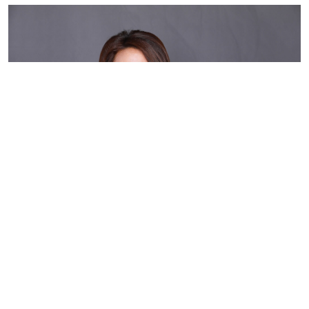
Кейде әлеуметтік желіде немесе басылым бетінде
жарияланған жан дүниемізде болып жатқан алай-дүлей
өзгерістерді, жүрегіміздегі ерекше сезімдерді дөп
басатын жазбаларды оқып, "Мына жазба дәл менің
жан сырым ғой. Мұны кім жазды екен? Қалай