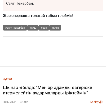
Саят Нөкербан.
Жас өнерпазға толағай табыс тілейміз!
#саят_нөкербан
#ақш
#сән
#кино
Сұхбат
Шынар Әбілда: "Мен әр адамды өзгеріске
итермелейтін аудармаларды іріктеймін"
Бөлісу
08.02.2022
482