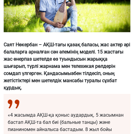
Саят Нөкербан – АҚШ-тағы қазақ баласы, жас актер әрі
балаларға арналған сән әлемінің моделі. 15 жастағы
жас өнерпаз шетелде өз туындысын жарыққа
шығарып, түрлі жарнама мен телехикая рөлдерін
сомдап үлгерген. Қандасымызбен тілдесіп, оның
жетістіктері мен шетелдік мансабы туралы сұхбат
құрдық.
«4 жасымда АҚШ-қа қоныс аудардық. 5 жасымнан
бастап АҚШ-та бал биі (бальные танцы) және
пианиномен айналыса бастадым. 8 жыл бойы