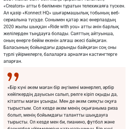
«Creators» атты 6 бөлімнен тұратын телехикаяға түскен.
Ал қазір «Konnect HQ» шығармашылық тобының веб-
сериалына түсуде. Сонымен қатар жас өнерпаздың
2020 жылы шыққан «Ride with you» атты әнін барлық
желілерден тыңдауға болады. Саяттың айтуынша,
оның өнерге бейім екенін алғаш әкесі байқаған.
Баласының бойындағы дарынды байқаған соң оны
түрлі үйірмелерге, балаларға арналған кастингтерге
апарған.
«Бір күні әкем маған бір әңгімені мәнерлеп, әрбір
кейіпкердің дауысын салып, рөлге кіріп оқыды да,
кітапты маған ұсынды. Мен де әкем сияқты оқуға
тырыстым. Сол кезде әкем менің оқығаныма риза
болып, менің бойымдағы талантты шыңдауға
тырысты. Ол кезде мен би, пианино, футбол және
баскетбол үйірмелеріне қатысатынмын. Бір күні