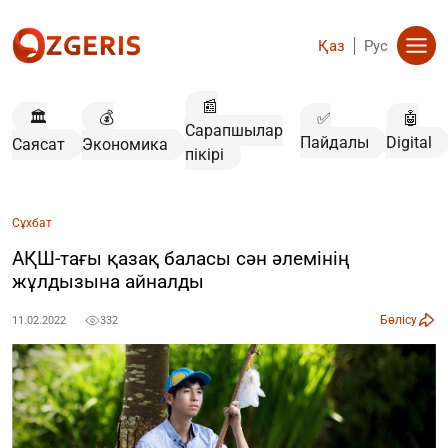
Қаз
Рус
📰
🏛️
💰
✅
🤖
Сарапшылар
Пайдалы
Digital
Саясат
Экономика
пікірі
Сұхбат
АҚШ-тағы қазақ баласы сән әлемінің
жұлдызына айналды
Бөлісу
11.02.2022
332