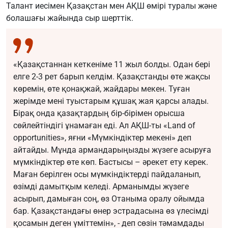
Талант иесімен Қазақстан мен АҚШ өмірі туралы және
болашағы жайында сыр шерттік.
«Қазақстаннан кеткеніме 11 жыл болды. Одан бері
елге 2-3 рет барып келдім. Қазақстанды өте жақсы
көремін, өте қонақжай, жайдары мекен. Туған
жерімде мені туыстарым құшақ жая қарсы алады.
Бірақ онда қазақтардың бір-бірімен орысша
сөйлейтіндігі ұнамаған еді. Ал АҚШ-ты «Land of
opportunities», яғни «Мүмкіндіктер мекені» деп
айтайды. Мұнда армандарыңызды жүзеге асыруға
мүмкіндіктер өте көп. Бастысы – әрекет ету керек.
Маған берілген осы мүмкіндіктерді пайдаланып,
өзімді дамытқым келеді. Арманымды жүзеге
асырып, дамыған соң, өз Отаныма оралу ойымда
бар. Қазақстандағы өнер эстрадасына өз үлесімді
қосамын деген үміттемін», - деп сөзін тәмамдады