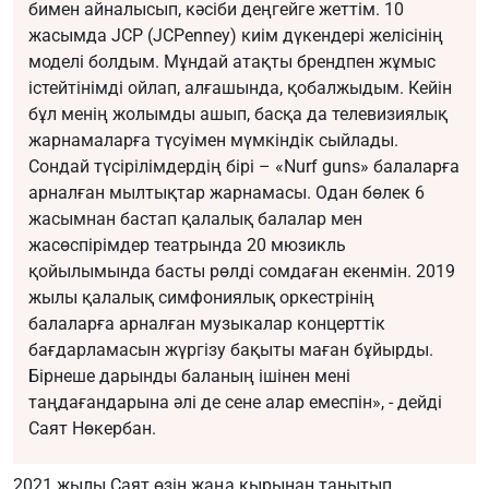
бимен айналысып, кәсіби деңгейге жеттім. 10
жасымда JCP (JCPenney) киім дүкендері желісінің
моделі болдым. Мұндай атақты брендпен жұмыс
істейтінімді ойлап, алғашында, қобалжыдым. Кейін
бұл менің жолымды ашып, басқа да телевизиялық
жарнамаларға түсуімен мүмкіндік сыйлады.
Сондай түсірілімдердің бірі – «Nurf guns» балаларға
арналған мылтықтар жарнамасы. Одан бөлек 6
жасымнан бастап қалалық балалар мен
жасөспірімдер театрында 20 мюзикль
қойылымында басты рөлді сомдаған екенмін. 2019
жылы қалалық симфониялық оркестрінің
балаларға арналған музыкалар концерттік
бағдарламасын жүргізу бақыты маған бұйырды.
Бірнеше дарынды баланың ішінен мені
таңдағандарына әлі де сене алар емеспін», - дейді
Саят Нөкербан.
2021 жылы Саят өзін жаңа қырынан танытып,