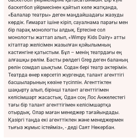
баскетбол үйірмесінен қайтып келе жатқанда,
«Балалар театры» деген маңдайшадағы жазуды
көрдік. Ғимарат ішіне кіріп, сауалнама парағы мен
бір парақ монологты алдық. Ертесіне сол
монологты жаттап алып, «Wimpy Kids Dairy» атты
кітаптар желісімен жазылған қойылымның
кастингіне қатыстым. Бұл – менің театрдағы ең
алғашқы рөлім. Басты рөлдегі Greg деген баланың
рөлін сомдап шықтым. Содан бері театр актерімін.
Театрда өнер көрсетіп жүргенде, талант агенттігі
басшыларының көзіне түсіппін. Агенттіктен
шақырту алып, бірінші талант агенттігімен
келісімшарт жасастық. Одан соң Лос Анжелестегі
тағы бір талант агенттігімен келісімшартқа
отырдық. Олар маған менеджер тағайындады.
Қазіргі таңда екі агенттікпен және менеджермен
тығыз жұмыс істейміз», - деді Саят Нөкербан.