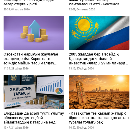
өзгерістерге кірісті
қамтамасыз етті - Бектенов
20:39, 04 тамыз 2026
12:09, 04 тамыз 2026
Өзбекстан нарығын жаулаған
2005 жылдан бері Ресейдің
отандық өнім: Көрші елге
Қазақстандағы тікелей
өсімдік майын тасымалдау
инвестициялары 29 миллиард
көлемі күрт артты
долларға жетті.
11:39, 28 шілде 2026
13:10, 25 шілде 2026
Елордадан да асып түсті: Ұлытау
«Қазақстан тез қызып жатыр»:
облысы елдегі ең бай
бірнеше аптаға жалғасқан аптап
аймақтардың қатарына енді
туралы толығырақ
13:47, 24 шілде 2026
16:52, 20 шілде 2026