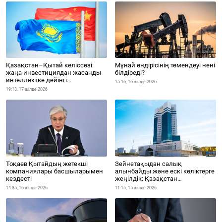
Қазақстан–Қытай келіссөзі:
Мұнай өндірісінің төмендеуі нені
жаңа инвестициядан жасанды
білдіреді?
интеллектке дейінгі
15:16, 16 шілде 2026
серіктестіктің мәні неде?
19:13, 17 шілде 2026
Тоқаев Қытайдың жетекші
Зейнетақыдан салық
компаниялары басшыларымен
алынбайды және ескі көліктерге
кездесті
жеңілдік: Қазақстан
экономикасындағы басты
14:35, 16 шілде 2026
11:15, 15 шілде 2026
өзгерістер