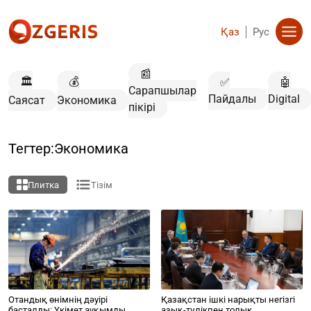
Қаз
Рус
📰
🏛️
💰
✅
🤖
Сарапшылар
Пайдалы
Digital
Саясат
Экономика
пікірі
Тегтер:Экономика
Плитка
Тізім
Отандық өнімнің дәуірі
Қазақстан ішкі нарықты негізгі
басталды: Үкімет ауқымды
азық-түлікпен толық