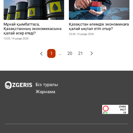
Мұнай қымбаттаса,
Қазақстан әлемдік экономикаға
Қазақстанның экономикасына
қалай ықпал етіп отыр?
қалай әсер етеді?
23:44, 13 шілде 2026
13:05, 14 шілде 2026
20
21
1
…
Біз туралы
Жарнама