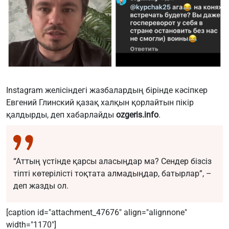
Instagram желісіндегі жазбалардың бірінде кәсіпкер
Евгений Глинский қазақ халқын қорлайтын пікір
қалдырды, деп хабарлайды
ozgeris.info
.
“Аттың үстінде қарсы аласыңдар ма? Сендер бізсіз
тіпті көтерілісті тоқтата алмадыңдар, батырлар”, –
деп жазды ол.
[caption id="attachment_47676" align="alignnone"
width="1170"]