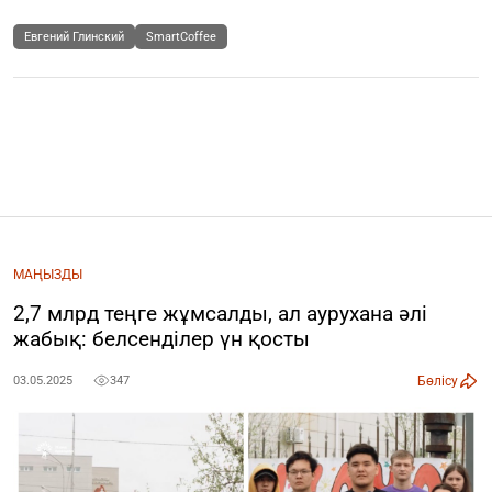
Евгений Глинский
SmartCoffee
МАҢЫЗДЫ
2,7 млрд теңге жұмсалды, ал аурухана әлі
жабық: белсенділер үн қосты
Бөлісу
03.05.2025
347