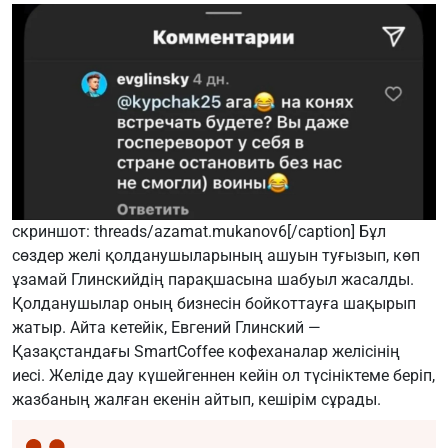
скриншот: threads/azamat.mukanov6[/caption] Бұл
сөздер желі қолданушыларының ашуын туғызып, көп
ұзамай Глинскийдің парақшасына шабуыл жасалды.
Қолданушылар оның бизнесін бойкоттауға шақырып
жатыр. Айта кетейік, Евгений Глинский —
Қазақстандағы SmartCoffee кофеханалар желісінің
иесі. Желіде дау күшейгеннен кейін ол түсініктеме беріп,
жазбаның жалған екенін айтып, кешірім сұрады.