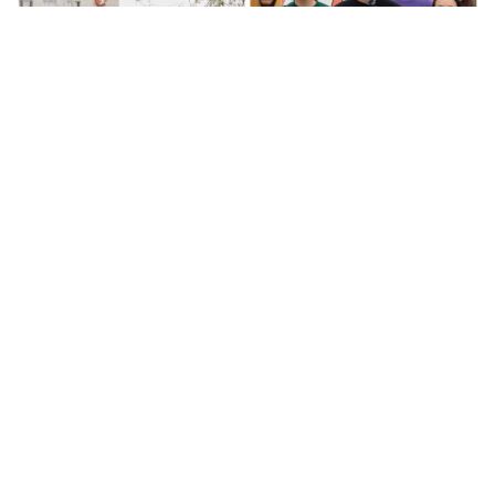
Қостанайдағы балалар ауруханасы алты жылдан бері
бос тұр. 2,7 миллиард теңге бөлінгенімен, жөндеу
жұмыстары аяқталмаған. Азаматтық «Халық Қаһары»
науқаны мен Жаңа Адамдар қозғалысының
белсенділері жағдайды қайта күн тәртібіне шығарды.
Аурухана 2019 жылы күрделі жөндеуге жабылған.
Бастапқыда 1,2 миллиард теңге бөлінсе, кейін қосымша
1,5 миллиард қосылған. Бірақ арада алты жыл өтсе де,
нысан пайдалануға берілмеген. Салдарынан ата-
аналар балаларын өзге аудандарға тасып емдетуге