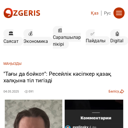
Қаз
Рус
📰
🏛️
💰
✅
🤖
Сарапшылар
Пайдалы
Digital
Саясат
Экономика
пікірі
МАҢЫЗДЫ
"Тағы да бойкот": Ресейлік кәсіпкер қазақ
халқына тіл тигізді
Бөлісу
04.05.2025
591