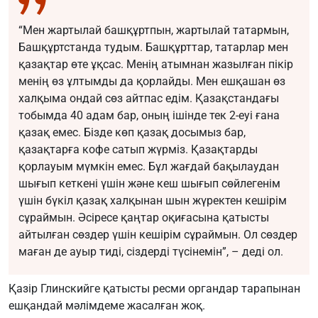
“Мен жартылай башқұртпын, жартылай татармын,
Башқұртстанда тудым. Башқұрттар, татарлар мен
қазақтар өте ұқсас. Менің атымнан жазылған пікір
менің өз ұлтымды да қорлайды. Мен ешқашан өз
халқыма ондай сөз айтпас едім. Қазақстандағы
тобымда 40 адам бар, оның ішінде тек 2-еуі ғана
қазақ емес. Бізде көп қазақ досымыз бар,
қазақтарға кофе сатып жүрміз. Қазақтарды
қорлауым мүмкін емес. Бұл жағдай бақылаудан
шығып кеткені үшін және кеш шығып сөйлегенім
үшін бүкіл қазақ халқынан шын жүректен кешірім
сұраймын. Әсіресе қаңтар оқиғасына қатысты
айтылған сөздер үшін кешірім сұраймын. Ол сөздер
маған де ауыр тиді, сіздерді түсінемін”, – деді ол.
Қазір Глинскийге қатысты ресми органдар тарапынан
ешқандай мәлімдеме жасалған жоқ.