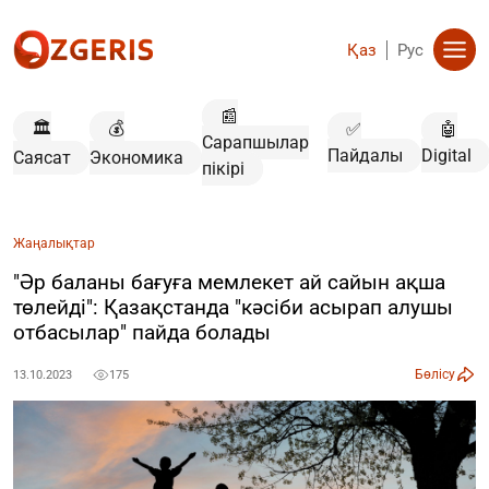
Қаз
Рус
📰
🏛️
💰
✅
🤖
Сарапшылар
Пайдалы
Digital
Саясат
Экономика
пікірі
Жаңалықтар
"Әр баланы бағуға мемлекет ай сайын ақша
төлейді": Қазақстанда "кәсіби асырап алушы
отбасылар" пайда болады
Бөлісу
13.10.2023
175