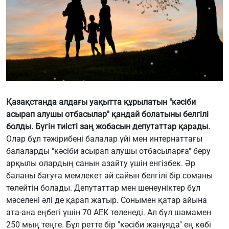
Қазақстанда алдағы уақытта құрылатын "кәсіби
асырап алушы отбасылар" қандай болатыны белгілі
болды. Бүгін тиісті заң жобасын депутаттар қарады.
Олар бұл тәжірибені балалар үйі мен интернаттағы
балаларды "кәсіби асырап алушы отбасыларға" беру
арқылы олардың санын азайту үшін енгізбек. Әр
баланы бағуға мемлекет ай сайын белгілі бір соманы
төлейтін болады. Депутаттар мен шенеуніктер бұл
мәселені әлі де қарап жатыр. Сонымен қатар айына
ата-ана еңбегі үшін 70 АЕК төленеді. Ал бұл шамамен
250 мың теңге. Бұл ретте бір "кәсіби жанұяда" ең көбі