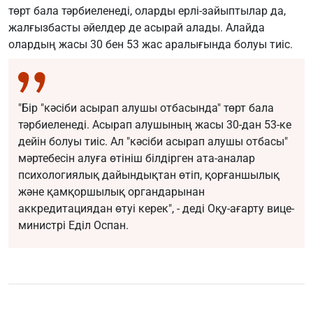
төрт бала тәрбиеленеді, оларды ерлі-зайыптылар да,
жалғызбасты әйелдер де асырай алады. Алайда
олардың жасы 30 бен 53 жас аралығында болуы тиіс.
"Бір "кәсіби асырап алушы отбасында" төрт бала
тәрбиеленеді. Асырап алушының жасы 30-дан 53-ке
дейін болуы тиіс. Ал "кәсіби асырап алушы отбасы"
мәртебесін алуға өтініш білдірген ата-аналар
психологиялық дайындықтан өтіп, қорғаншылық
және қамқоршылық органдарынан
аккредитациядан өтуі керек", - деді Оқу-ағарту вице-
министрі Еділ Оспан.