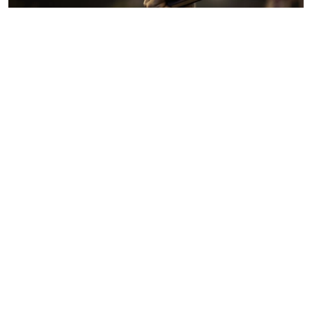
Швецияда Құранды өртеген адамды сот алғаш рет
ұлтаралық араздықты қоздырғаны үшін кінәлі деп
тауып, шартты түрде соттады. Бұл туралы BBC арнасы
хабарлайды.
Құранды өртеу сот үкіміне әкеліп
соқтырған алғашқы оқиға. Себебі бұған дейін Швеция
прокурорлары мұндай наразылық акциялары сөз және
сөз бостандығына қатысты заңнамаға сәйкес келеді
деп айып тақпаған болатын. Швецияның
орталығындағы Линчёпинг аудандық соты 27 жастағы
ер адамды "этникалық топқа қарсы үгіт" жасағаны
үшін кінәлі деп тауып, оның әрекеті "исламды дін
ретінде емес, мұсылмандарды нысанаға алу" және
"мақсаты объективті және бейтарап талқылау болды"