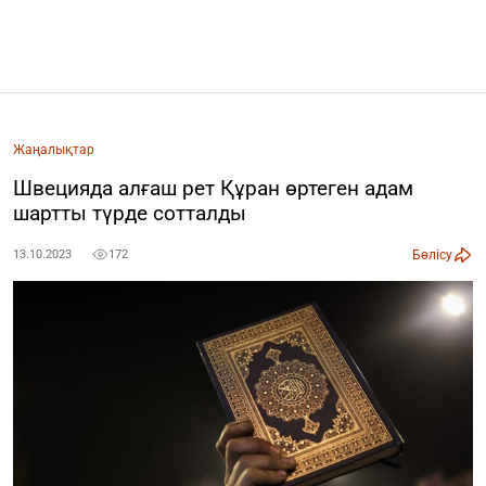
Жаңалықтар
Швецияда алғаш рет Құран өртеген адам
шартты түрде сотталды
Бөлісу
13.10.2023
172