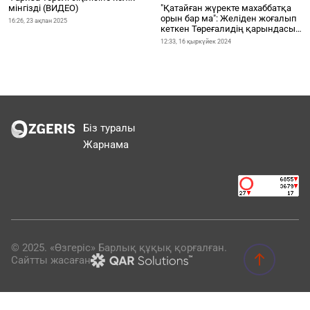
мінгізді (ВИДЕО)
"Қатайған жүректе махаббатқа
орын бар ма": Желіден жоғалып
16:26, 23 ақпан 2025
кеткен Төреғалидің қарындасы
жазба жариялады
12:33, 16 қыркүйек 2024
Біз туралы
Жарнама
© 2025. «Өзгеріс» Барлық құқық қорғалған.
Сайтты жасаған