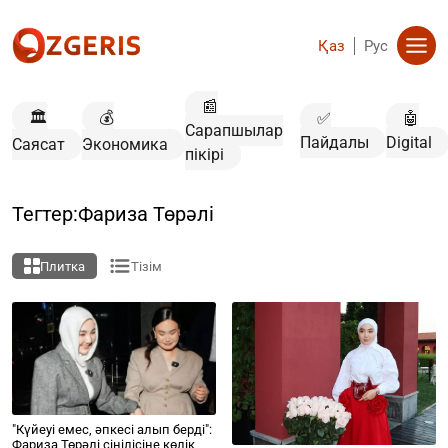
Қаз
Рус
📰
🏛️
💰
✅
🤖
Сарапшылар
Пайдалы
Digital
Саясат
Экономика
пікірі
Тегтер:Фариза Төрәлі
Плитка
Тізім
"Күйеуі емес, әпкесі алып берді":
Фариза Төрәлі сіңілісіне көлік