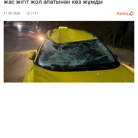
жас жігіт жол апатынан көз жұмды
Бөлісу
11.05.2026
1111
IHA
Түркияның Анталья провинциясына қарасты Серик
ауданында жантүршігерлік жол апаты орын алып, 27
жастағы Қазақстан азаматы Құбат Аманбеков қаза
тапты. Түріктің
IHA
агенттігі хабарлағандай, қайғылы
оқиға 11 мамыр күні түнгі сағат 03:00 шамасында