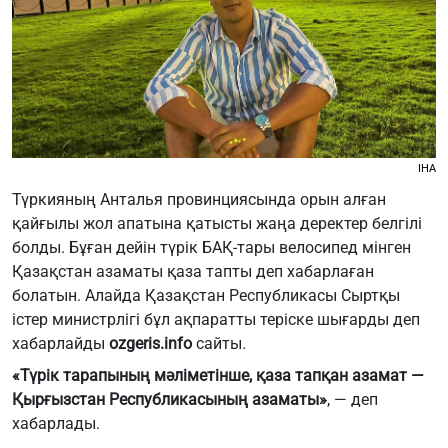
IHA
Түркияның Анталья провинциясында орын алған
қайғылы жол апатына қатысты жаңа деректер белгілі
болды. Бұған дейін түрік БАҚ-тары велосипед мінген
Қазақстан азаматы қаза тапты деп хабарлаған
болатын. Алайда Қазақстан Республикасы Сыртқы
істер министрлігі бұл ақпаратты теріске шығарды деп
хабарлайды
ozgeris.info
сайты.
«Түрік тарапының мәліметінше, қаза тапқан азамат —
Қырғызстан Республикасының азаматы»
, — деп
хабарлады.