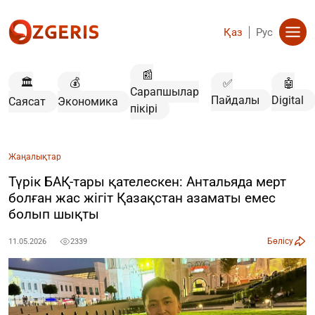
Қаз
Рус
📰
🏛️
💰
✅
🤖
Сарапшылар
Пайдалы
Digital
Саясат
Экономика
пікірі
Жаңалықтар
Түрік БАҚ-тары қателескен: Антальяда мерт
болған жас жігіт Қазақстан азаматы емес
болып шықты
Бөлісу
11.05.2026
2339