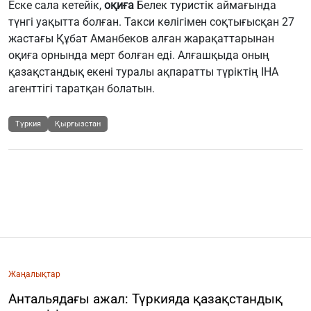
Еске сала кетейік,
оқиға
Белек туристік аймағында
түнгі уақытта болған. Такси көлігімен соқтығысқан 27
жастағы Құбат Аманбеков алған жарақаттарынан
оқиға орнында мерт болған еді. Алғашқыда оның
қазақстандық екені туралы ақпаратты түріктің IHA
агенттігі таратқан болатын.
Түркия
Қырғызстан
Жаңалықтар
Антальядағы ажал: Түркияда қазақстандық