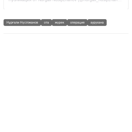
Нұрғали Нүсіпжанов
ота
жүрек
операция
аурухана
Шоу-бизнес
"Екі пәтерімді саттым": Байырбекова қарызға
батқан ұлына қалай көмектескенін айтты
(ВИДЕО)
Бөлісу
12.06.2026
1759