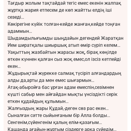
Тағдыр жолым тақтайдай тегіс емес екенін жалпақ
жұртқа жария етпесем де көп жайтты елдің іші
сезеді…
Көкірегіне күйік толған-кейде жанған,кейде тоңған
адаммын…
Шыдамдылығымды шыңдайын дегендей Жаратқан
Ием ширатқалы шиыршық атып өмір сүріп келем…
Уақыттың жазбайтын жарасы жоқ, бірақ көңілде
өткен күннен қалған сыз жоқ емес,ол ізсіз кетпейді
екен…
Жұдырықтай жүрекке салмақ түсіріп алғандардың
алды да,арты да мен емес шығармын…
Атақ-абыройға бас ұрған адам емеспін,сезімнен
күшті сабыр мен айғайдан мықты үнсіздікті серік
еткен құдайдың құлымын…
Жалғыздың жары Құдай,-деген сөз рас екен…
Сыналған сәтте сыйынғаным бір Алла болды…
Сенгенім,сүйенгенім қалың елім-қазағым…
Қашанда ағайын-жұртым сіздерге арқа сүйедім…