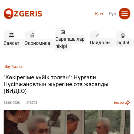
Қаз
Рус
📰
🏛️
💰
✅
🤖
Сарапшылар
Пайдалы
Digital
Саясат
Экономика
пікірі
Шоу-бизнес
"Көкірегіме күйік толған": Нұрғали
Нүсіпжановтың жүрегіне ота жасалды
(ВИДЕО)
Бөлісу
13.06.2026
3703