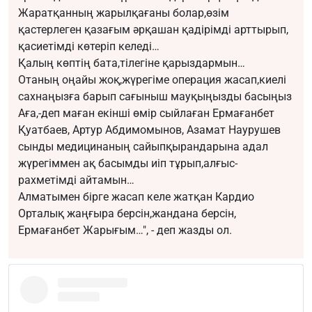
Жаратқанның жарылқағаны болар,өзім
қастерлеген қазағым әрқашан қадірімді арттырып,
қасиетімді көтеріп келеді…
Қалың көптің бата,тілегіне қарыздармын…
Отаның оңайы жоқ,жүрегіме операция жасап,киелі
сахнаңызға барып сағыныш мауқыңызды басыңыз
Аға,-деп маған екінші өмір сыйлаған Ермағанбет
Қуатбаев, Артур Абдимомынов, Азамат Наурушев
сынды медицинаның сайыпқырандарына адал
жүрегіммен ақ басымды иіп тұрып,алғыс-
рахметімді айтамын…
Алматымен бірге жасап келе жатқан Кардио
Орталық жаңғыра берсін,жандана берсін,
Ермағанбет Жарығым…", - деп жазды ол.