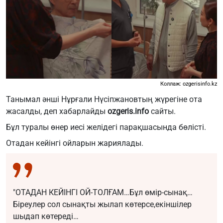
Коллаж: ozgerisinfo.kz
Танымал әнші Нұрғали Нүсіпжановтың жүрегіне ота
жасалды, деп хабарлайды
ozgeris.info
сайты.
Бұл туралы өнер иесі желідегі парақшасында бөлісті.
Отадан кейінгі ойларын жариялады.
"ОТАДАН КЕЙІНГІ ОЙ-ТОЛҒАМ…Бұл өмір-сынақ…
Біреулер сол сынақты жылап көтерсе,екіншілер
шыдап көтереді…