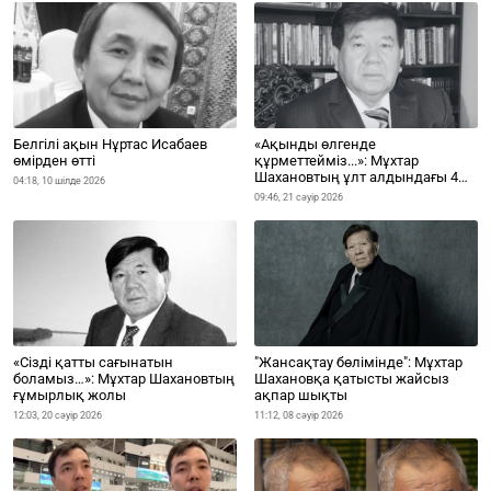
Белгілі ақын Нұртас Исабаев
«Ақынды өлгенде
өмірден өтті
құрметтейміз...»: Мұхтар
Шахановтың ұлт алдындағы 4
04:18, 10 шілде 2026
тарихи ерлігі
09:46, 21 сәуір 2026
"Жансақтау бөлімінде": Мұхтар
«Сізді қатты сағынатын
Шахановқа қатысты жайсыз
боламыз…»: Мұхтар Шахановтың
ақпар шықты
ғұмырлық жолы
11:12, 08 сәуір 2026
12:03, 20 сәуір 2026