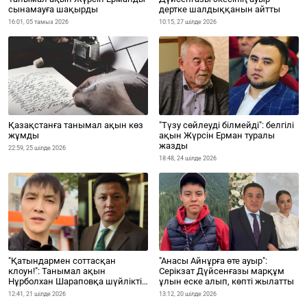
сынамауға шақырды
дертке шалдыққанын айтты
16:01, 05 тамыз 2026
10:15, 27 шілде 2026
Қазақстанға танымал ақын көз
"Түзу сөйлеуді білмейді": белгілі
жұмды
ақын Жүрсін Ерман туралы
жазды
22:59, 25 шілде 2026
18:48, 24 шілде 2026
"Қатындармен соттасқан
"Анасы Айнұрға өте ауыр":
клоун!": Танымал ақын
Серікзат Дүйсенғазы марқұм
Нұрболхан Шараповқа шүйлікті
ұлын еске алып, көпті жылатты
(ВИДЕО)
12:41, 21 шілде 2026
13:12, 20 шілде 2026