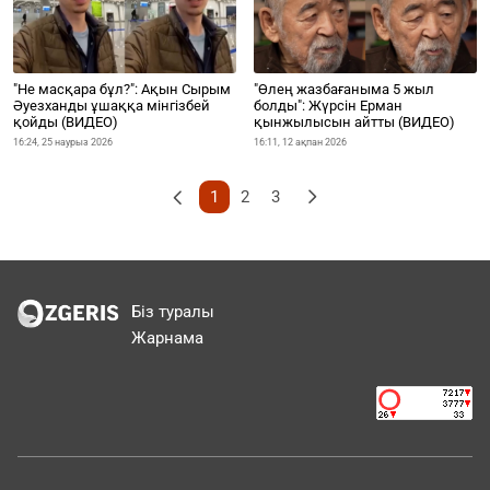
"Не масқара бұл?": Ақын Сырым
"Өлең жазбағаныма 5 жыл
Әуезханды ұшаққа мінгізбей
болды": Жүрсін Ерман
қойды (ВИДЕО)
қынжылысын айтты (ВИДЕО)
16:24, 25 наурыз 2026
16:11, 12 ақпан 2026
2
3
1
Біз туралы
Жарнама