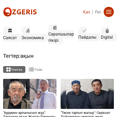
Қаз
Рус
📰
🏛️
💰
✅
🤖
Сарапшылар
Пайдалы
Digital
Саясат
Экономика
пікірі
Тегтер:ақын
Плитка
Тізім
"Аурумен арпалысып жүр":
"Төсек тартып жатыр": Серікзат
Танымал ақын Жүрсін Ерманды
Дүйсенғазы әкесінің ауыр