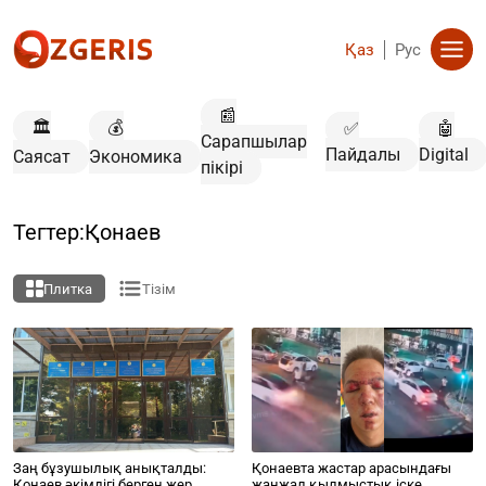
Қаз
Рус
📰
🏛️
💰
✅
🤖
Сарапшылар
Пайдалы
Digital
Саясат
Экономика
пікірі
Тегтер:Қонаев
Плитка
Тізім
Заң бұзушылық анықталды:
Қонаевта жастар арасындағы
Қонаев әкімдігі берген жер
жанжал қылмыстық іске