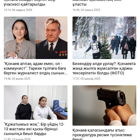
учаскесі қайтарылды
ұласты
13:14, 06 наурыз 2026
16:44, 24 тамыз 2025
"Қонаев аппақ адам емес, ол -
Безендіру әлде ұрлау?: Қонаевта
коммунист": Тарихи тұлғаға баға
жаңа жылға жұмсалған қаржы
берген журналист елдің сынына
тексерілетін болды (ФОТО)
ұшырады (ВИДЕО)
14:38, 20 ақпан 2025
17:27, 05 қаңтар 2025
"Құжатымыз жоқ": Бір үйдің 12-
13 жастағы екі қызы бірінші
Қонаев қаласындағы атыс:
сыныпқа биыл барды
прокуратура ресми түсініктеме
берді
11:45, 15 қазан 2024