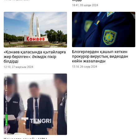
18:41, 03 шілде 2024
Блогерлерден қашып кеткен
«Қонаев қаласында қытайларға
прокурор вирустық видеодан
жер берілген»: Әкімдік пікір
кейін жазаланды
білдірді
15:18, 26 сәуір 2024
12:10, 27 маусым 2024