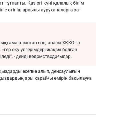
тұтпапты. Қазіргі күні қалалық білім
н е-өтініш арқылы ауруханаларға хат
нықтама алынған соң, анасы ХҚКО-ға
 Егер оқу үлгерімдері жақсы болған
еді", - дейді ведомстводағылар.
қыздарды есепке алып, денсаулығын
 қыздардың ары қарайғы өмірін бақылауға