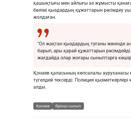
қашықтығы мен айлығы аз жұмысты қанағат 
бөлімі қыздардың құжаттарын рәсімдеу үші
жолдаған.
"Ол жақтан қыздардың туғаны жөнінде а
барып, ары қарай құжаттарын рәсімдейді.
жағдайда олар жоғары сыныптарға көшіріл
Қонаев қаласының көпсалалы ауруханасы 
түгелдей тексерді. Полиция қызметкерлері
алды.
Қонаев
бірінші сынып