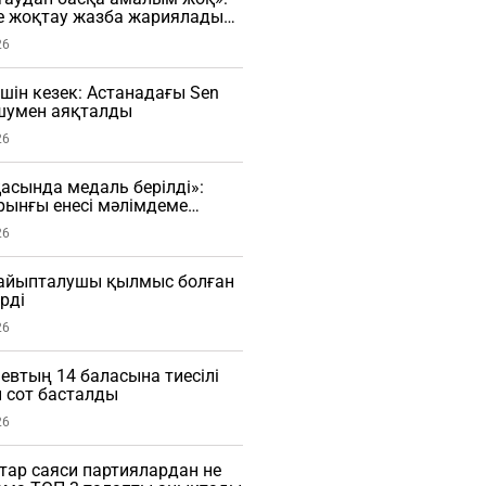
е жоқтау жазба жариялады
26
үшін кезек: Астанадағы Sen
 шумен аяқталды
26
сында медаль берілді»:
рынғы енесі мәлімдеме
О)
26
і айыпталушы қылмыс болған
рді
26
евтың 14 баласына тиесілі
 сот басталды
26
ар саяси партиялардан не