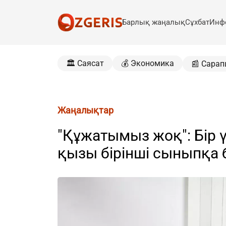
Барлық жаңалық
Сұхбат
Инф
🏛️ Саясат
💰 Экономика
📰 Сарап
Жаңалықтар
"Құжатымыз жоқ": Бір ү
қызы бірінші сыныпқа