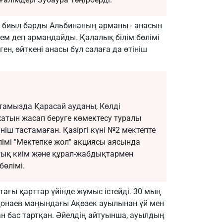
ке биыл барды Альбинаның арманы - анасын
сем деп армандайды. Қалалық білім бөлімі
ен, өйткені анасы бұл салаға да өтініш
 тамызда Қарасай ауданы, Көлді
атын жасап беруге көмектесу туралы
ініш тастамаған. Қазіргі күні №2 мектепте
лімі "Мектепке жол" акциясы аясында
тық киім және құрал-жабдықтармен
бөлімі.
тағы қарттар үйінде жұмыс істейді. 30 мың
і Қонаев маңындағы Ақөзек ауылынан үй мен
ан бас тартқан. Әйелдің айтуынша, ауылдың