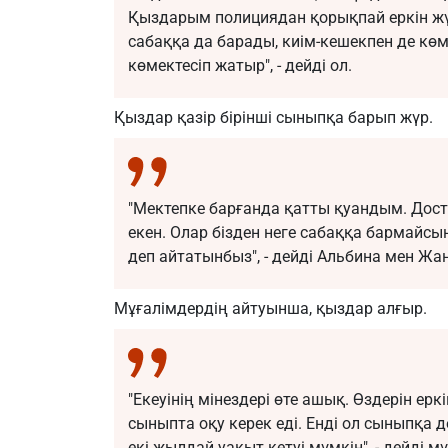
Қыздарым полициядан қорықпай еркін жү
сабаққа да барады, киім-кешекпен де көме
көмектесіп жатыр", - дейді ол.
Қыздар қазір бірінші сыныпқа барып жүр.
"Мектепке барғанда қатты қуандым. До
екен. Олар бізден неге сабаққа бармайсы
деп айтатынбыз", - дейді Альбина мен Жа
Мұғалімдердің айтуынша, қыздар алғыр.
"Екеуінің мінездері өте ашық. Өздерін еркін
сыныпта оқу керек еді. Енді ол сыныпқа 
екі жылдай уақыт кетуі мүмкін", - дейді м