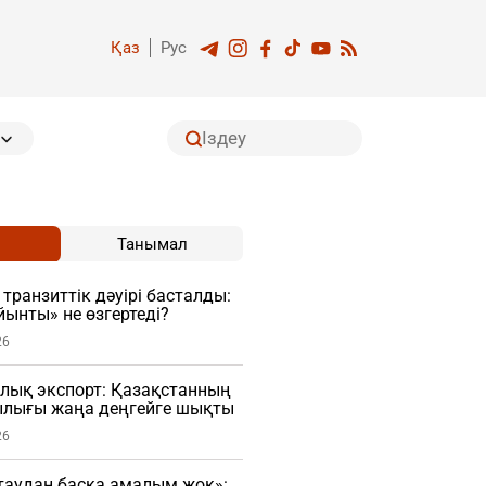
Қаз
Рус
Танымал
транзиттік дәуірі басталды:
ынты» не өзгертеді?
26
лық экспорт: Қазақстанның
лығы жаңа деңгейге шықты
26
таудан басқа амалым жоқ»: