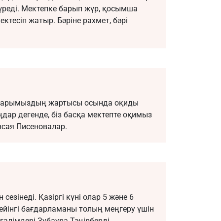
реді. Мектепке барып жүр, қосымша
ктесіп жатыр. Бәріне рахмет, бәрі
старымыздың жартысы осында оқиды
ңдар дегенде, біз басқа мектепте оқимыз
нсая Писеновалар.
 сезінеді. Қазіргі күні олар 5 және 6
дейінгі бағдарламаны толың меңгеру үшін
ұғалімдері Зубаура Тәңірберді.