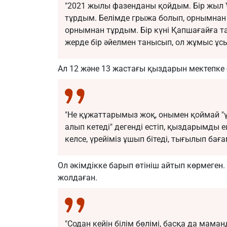
"2021 жылы фазенданы қойдым. Бір жыл 
тұрдым. Белімде грыжа болып, орнымнан 
орнымнан тұрдым. Бір күні Қапшағайға 
жерде бір әйелмен танысып, ол жұмыс ұсы
Ал 12 және 13 жастағы қыздарын мектепке 
"Не құжаттарымыз жоқ, онымен қоймай "ү
алып кетеді" дегенді естіп, қыздарымды 
келсе, үрейіміз ұшып бітеді, тығылып бағам
Ол әкімдікке барып өтініш айтып көрмеген.
жолдаған.
"Содан кейін білім бөлімі, басқа да маман