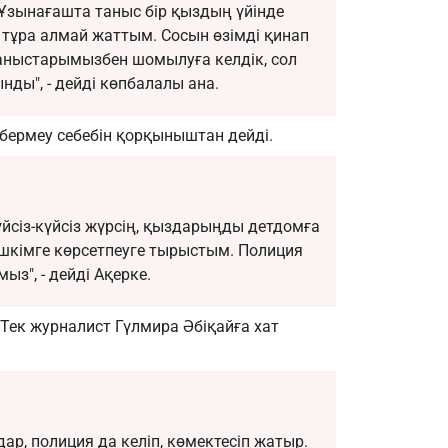
Ұзынағашта таныс бір қыздың үйінде
тұра алмай жаттым. Сосын өзімді қинап
таныстарымызбен шомылуға келдік, сол
нды", - дейді көпбалалы ана.
бермеу себебін қорқыныштан дейді.
йсіз-күйсіз жүрсің, қыздарыңды детдомға
ешкімге көрсетпеуге тырыстым. Полиция
ыз", - дейді Ақерке.
 Тек журналист Гүлмира Әбіқайға хат
дар, полиция да келіп, көмектесіп жатыр.