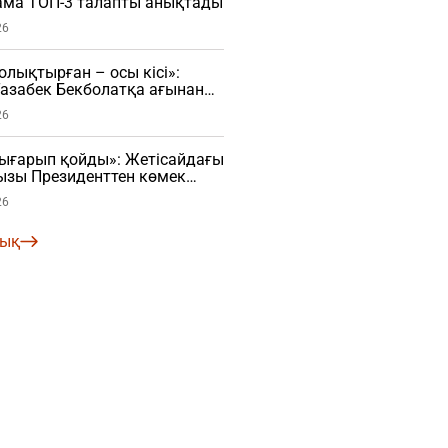
нама ТОП-3 талапты анықтады
26
ықтырған – осы кісі»:
азабек Бекболатқа ағынан
26
ығарып қойды»: Жетісайдағы
ызы Президенттен көмек
26
лық