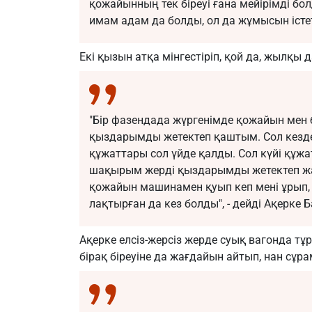
қожайынның тек біреуі ғана мейірімді бо
имам адам да болды, ол да жұмысын істеті
Екі қызын атқа мінгестіріп, қой да, жылқы 
"Бір фазендада жүргенімде қожайын мен бі
қыздарымды жетектеп қаштым. Сол кезде
құжаттары сол үйде қалды. Сол күйі құжа
шақырым жерді қыздарымды жетектеп жая
қожайын машинамен қуып кеп мені ұрып,
лақтырған да кез болды", - дейді Ақерке
Ақерке елсіз-жерсіз жерде суық вагонда тұр
бірақ біреуіне да жағдайын айтып, нан сұра