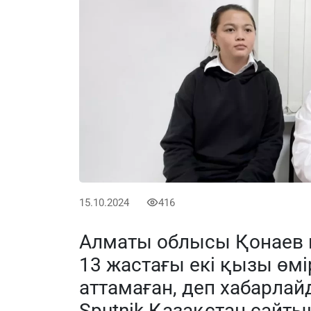
15.10.2024
416
Алматы облысы Қонаев қ
13 жастағы екі қызы өм
аттамаған, деп хабарла
Sputnik Қазақстан
сайтын