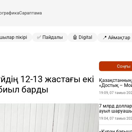
ографика
Сараптама
шылар пікірі
✅ Пайдалы
🤖 Digital
📍 Аймақтар
Соңғы
йдің 12-13 жастағы екі
Қазақстанның 
«Достық – Мой
 биыл барды
19:09, 07 тамыз 20
7 млрд доллар
ауыл шаруашы
19:04, 07 тамыз 20
«Құран бағыш