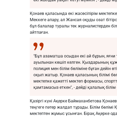
Қонаев қаласында екі жасөсіпірім мектеп
Меккеге апару, ал Жансая оқуды озат бітір
бұл балалар туралы тек журналистерден білг
айтпаған.
"Бұл азаматша осыдан екі ай бұрын, яғни
ауылынан көшіп келген. Қыздарының құж
полиция мен білім бөліміне бұған дейін өт
оқып жатыр. Қонаев қаласының білімі бө
мектепке қажетті мектеп формасы, спорт
қамтамасыз еткен", - дейді қалалық білім 
Қазіргі күні Ақерке Баймаханбетова Қонаев
теңгеге пәтер жалдап тұрады. Білім бөлім
мектептен жұмыс ұсынған. Бірақ Ақерке од