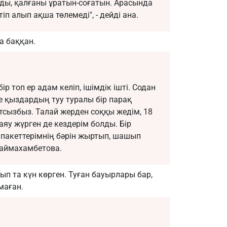
лды, қалғаны ұратын-соғатын. Арасында
п алып ақша төлемеді", - дейді ана.
да баққан.
р топ ер адам келіп, ішімдік ішті. Содан
 қыздардың туу туралы бір парақ
тсызбыз. Талай жерден соққы жедім, 18
у жүрген де кездерім болды. Бір
 пакеттерімнің бәрін жыртып, шашып
 Баймахамбетова.
ып та күн көрген. Туған бауырлары бар,
маған.