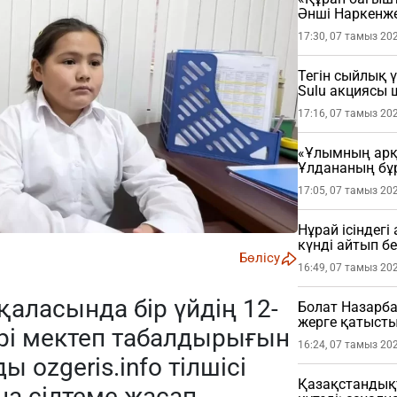
Әнші Наркенж
(ФОТО)
17:30, 07 тамыз 20
Тегін сыйлық 
Sulu акциясы
17:16, 07 тамыз 20
«Ұлымның арқа
Ұлдананың бұ
жасады (ВИДЕ
17:05, 07 тамыз 20
Нұрай ісіндег
күнді айтып бе
Бөлісу
16:49, 07 тамыз 20
аласында бір үйдің 12-
Болат Назарба
жерге қатысты
ірі мектеп табалдырығын
16:24, 07 тамыз 20
йды
ozgeris.info
тілшісі
Қазақстандықт
а сілтеме жасап.