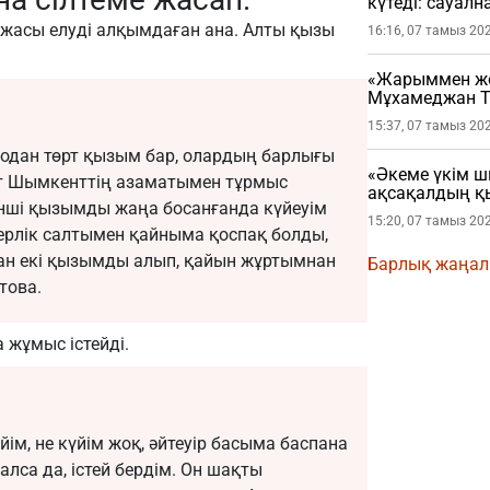
күтеді: сауал
жасы елуді алқымдаған ана. Алты қызы
16:16, 07 тамыз 20
«Жарыммен жол
Мұхамеджан Т
жарылды
15:37, 07 тамыз 20
, одан төрт қызым бар, олардың барлығы
«Әкеме үкім ш
ет Шымкенттің азаматымен тұрмыс
ақсақалдың қ
кінші қызымды жаңа босанғанда күйеуім
сұрады
15:20, 07 тамыз 20
ерлік салтымен қайныма қоспақ болды,
ған екі қызымды алып, қайын жұртымнан
Барлық жаңа
това.
 жұмыс істейді.
ім, не күйім жоқ, әйтеуір басыма баспана
лса да, істей бердім. Он шақты