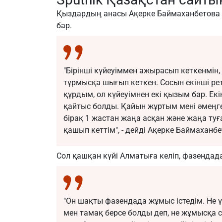
Қыздардың анасы Ақерке Баймаханбетова 
бар.
"Бірінші күйеуіммен ажырасып кеткенмін
тұрмысқа шығып кеткен. Сосын екінші р
құрдым, ол күйеуімнен екі қызым бар. Е
қайтыс болды. Қайын жұртым мені әмеңг
бірақ 1 жастан жаңа асқан және жаңа ту
қашып кеттім", - дейді Ақерке Баймаханбе
Сол қашқан күйі Алматыға келіп, фазендада
"Он шақты фазендада жұмыс істедім. Не үй
мен тамақ берсе болды деп, не жұмысқа са