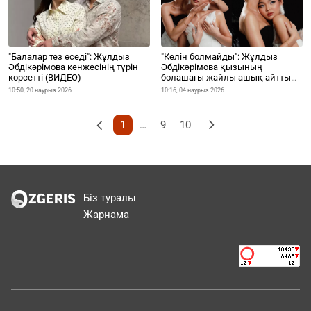
"Балалар тез өседі": Жұлдыз
"Келін болмайды": Жұлдыз
Әбдікәрімова кенжесінің түрін
Әбдікәрімова қызының
көрсетті (ВИДЕО)
болашағы жайлы ашық айтты
(ФОТО)
10:50, 20 наурыз 2026
10:16, 04 наурыз 2026
9
10
1
…
Біз туралы
Жарнама