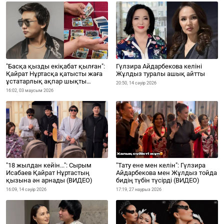
Гүлзира Айдарбекова келіні
"Басқа қызды екіқабат қылған":
Жұлдыз туралы ашық айтты
Қайрат Нұртасқа қатысты жаға
ұстатарлық ақпар шықты
20:50, 14 сәуір 2026
(ВИДЕО)
16:02, 03 маусым 2026
"18 жылдан кейін...": Сырым
"Тату ене мен келін": Гүлзира
Исабаев Қайрат Нұртастың
Айдарбекова мен Жұлдыз тойда
қызына ән арнады (ВИДЕО)
бидің түбін түсірді (ВИДЕО)
16:09, 14 сәуір 2026
17:19, 27 наурыз 2026