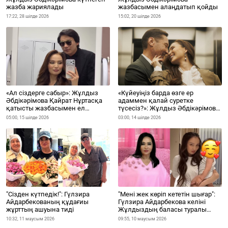
жазба жариялады
жазбасымен алаңдатып қойды
17:22, 28 шілде 2026
15:02, 20 шілде 2026
«Ал сіздерге сабыр»: Жұлдыз
«Күйеуіңіз барда өзге ер
Әбдікәрімова Қайрат Нұртасқа
адаммен қалай суретке
қатысты жазбасымен ел
түсесіз?»: Жұлдыз Әбдікәрімова
назарын аударды
көптің сынына жауап берді
05:00, 15 шілде 2026
03:00, 14 шілде 2026
"Сізден күтпедік!": Гүлзира
"Мені жек көріп кететін шығар":
Айдарбекованың құдағиы
Гүлзира Айдарбекова келіні
жұрттың ашуына тиді
Жұлдыздың баласы туралы
(ВИДЕО)
10:32, 11 маусым 2026
09:55, 10 маусым 2026