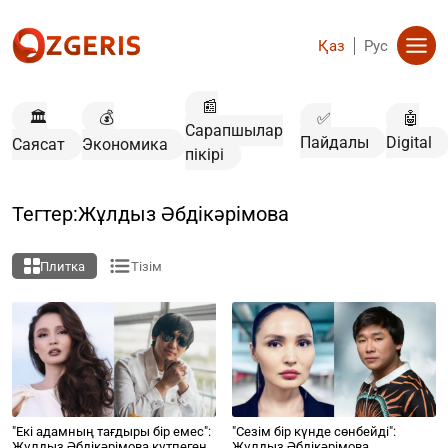
Қаз
Рус
📰
🏛️
💰
✅
🤖
Сарапшылар
Пайдалы
Digital
Саясат
Экономика
пікірі
Тегтер:Жұлдыз Әбдікәрімова
Плитка
Тізім
"Екі адамның тағдыры бір емес":
"Сезім бір күнде сөнбейді":
Жұлдыз Әбдікәрімова күтпеген
Жұлдыз Әбдікәрімова