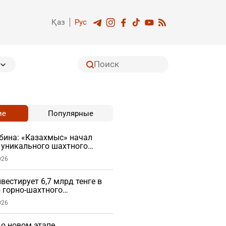
Қаз
Рус
ие
Популярные
бина: «Казахмыс» начал
 уникального шахтного
026
вестирует 6,7 млрд тенге в
 горно-шахтного
026
 о новом этапе