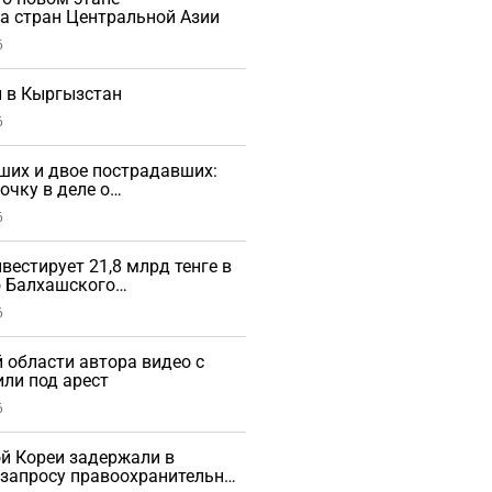
а стран Центральной Азии
6
 в Кыргызстан
6
ших и двое пострадавших:
очку в деле о
ной трагедии
6
вестирует 21,8 млрд тенге в
 Балхашского
ого завода
6
 области автора видео с
ли под арест
6
й Кореи задержали в
 запросу правоохранительных