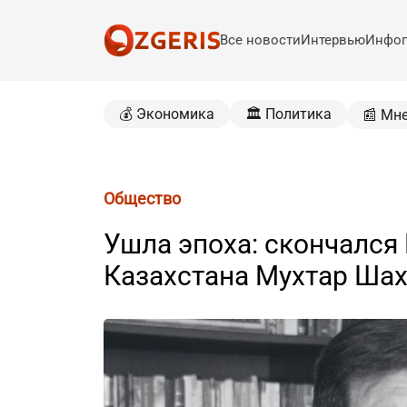
Все новости
Интервью
Инфог
💰 Экономика
🏛️ Политика
📰 Мн
Общество
Ушла эпоха: скончался
Казахстана Мухтар Ша