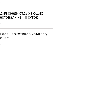
6
здил среди отдыхающих:
естовали на 10 суток
6
ч доз наркотиков изъяли у
танае
6