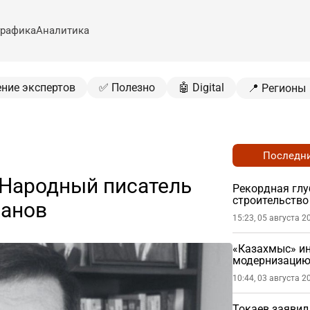
рафика
Аналитика
ение экспертов
✅ Полезно
🤖 Digital
📍 Регионы
Последн
 Народный писатель
Рекордная глу
строительство
ханов
ствола
15:23, 05 августа 2
«Казахмыс» ин
модернизацию
оборудования
10:44, 03 августа 2
Токаев заявил