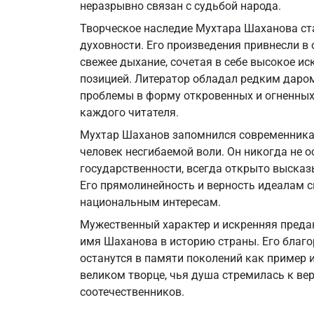
неразрывно связан с судьбой народа.
Творческое наследие Мухтара Шаханова с
духовности. Его произведения привнесли в
свежее дыхание, сочетая в себе высокое ис
позицией. Литератор обладал редким даро
проблемы в форму откровенных и огненных 
каждого читателя.
Мухтар Шаханов запомнился современникам 
человек несгибаемой воли. Он никогда не 
государственности, всегда открыто высказ
Его прямолинейность и верность идеалам 
национальным интересам.
Мужественный характер и искренняя предан
имя Шаханова в историю страны. Его благо
останутся в памяти поколений как пример 
великом творце, чья душа стремилась к ве
соотечественников.