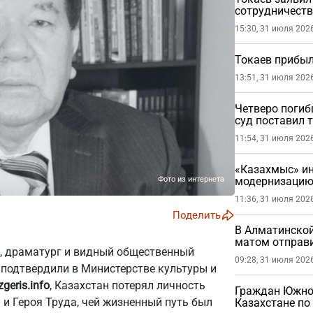
сотрудничеств
15:30, 31 июля 202
Токаев прибыл
13:51, 31 июля 202
Четверо погиб
суд поставил т
железнодорож
11:54, 31 июля 202
«Казахмыс» ин
Фото из интернета
модернизацию
медеплавильн
11:36, 31 июля 202
Поделить
В Алматинской
матом отправи
т, драматург и видный общественный
09:28, 31 июля 202
 подтвердили в Министерстве культуры и
zgeris.info
, Казахстан потерял личность
Граждан Южно
и Героя Труда, чей жизненный путь был
Казахстане по