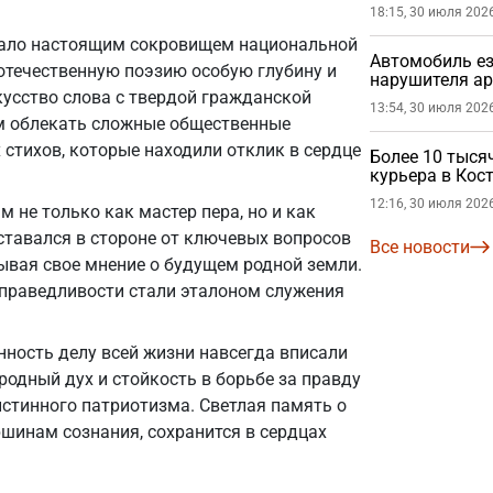
органов
18:15, 30 июля 202
тало настоящим сокровищем национальной
Автомобиль е
 отечественную поэзию особую глубину и
нарушителя ар
кусство слова с твердой гражданской
13:54, 30 июля 202
м облекать сложные общественные
стихов, которые находили отклик в сердце
Более 10 тыся
курьера в Кос
12:16, 30 июля 202
не только как мастер пера, но и как
оставался в стороне от ключевых вопросов
Все новости
ывая свое мнение о будущем родной земли.
справедливости стали эталоном служения
ность делу всей жизни навсегда вписали
родный дух и стойкость в борьбе за правду
истинного патриотизма. Светлая память о
ршинам сознания, сохранится в сердцах