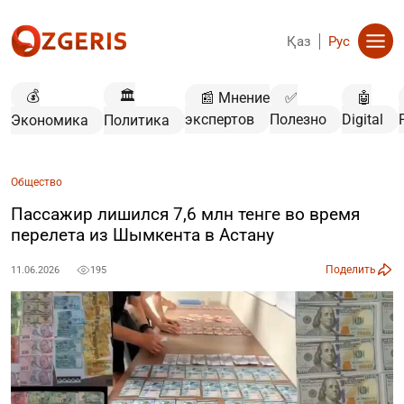
Қаз
Рус
💰
🏛️
📰 Мнение
✅
🤖
экспертов
Полезно
Digital
Экономика
Политика
Общество
Пассажир лишился 7,6 млн тенге во время
перелета из Шымкента в Астану
Поделить
11.06.2026
195