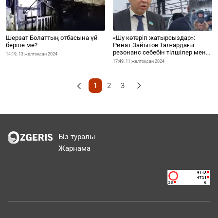
Шерзат Болаттың отбасына үй
«Шу көтеріп жатырсыздар»:
беріле ме?
Ринат Зайытов Талғардағы
резонанс себебін тілшілер мен
14:19, 13 желтоқсан 2024
блогердерден көрді
17:49, 11 желтоқсан 2024
2
3
1
Біз туралы
Жарнама