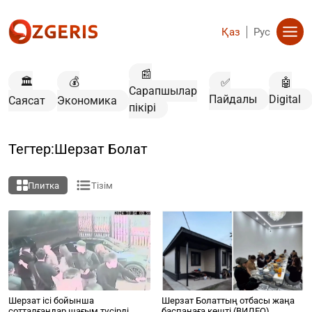
Қаз
Рус
📰
🏛️
💰
✅
🤖
Сарапшылар
Пайдалы
Digital
Саясат
Экономика
пікірі
Тегтер:Шерзат Болат
Плитка
Тізім
Шерзат ісі бойынша
Шерзат Болаттың отбасы жаңа
сотталғандар шағым түсірді
баспанаға көшті (ВИДЕО)