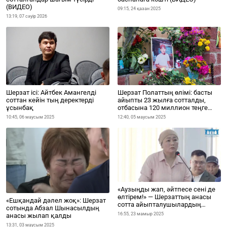
(ВИДЕО)
09:15, 24 қазан 2025
13:19, 07 сәуір 2026
Шерзат ісі: Айтбек Амангелді
Шерзат Полаттың өлімі: басты
соттан кейін тың деректерді
айыпты 23 жылға сотталды,
ұсынбақ
отбасына 120 миллион теңге
өтемақы тағайындалды
10:45, 06 маусым 2025
12:40, 05 маусым 2025
«Аузыңды жап, әйтпесе сені де
өлтірем!» — Шерзаттың анасы
«Ешқандай дәлел жоқ»: Шерзат
сотта айыпталушылардың
сотында Абзал Шынасылдың
қоқан-лоқысын әшкереледі
16:55, 23 мамыр 2025
анасы жылап қалды
13:31, 03 маусым 2025