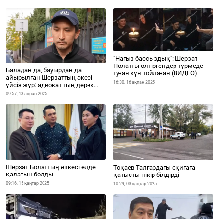
"Нағыз бассыздық": Шерзат
Полатты өлтіргендер түрмеде
Баладан да, бауырдан да
туған күн тойлаған (ВИДЕО)
айырылған Шерзаттың әкесі
16:30, 16 ақпан 2025
үйсіз жүр: адвокат тың дерек
айтты
09:57, 18 ақпан 2025
Шерзат Болаттың әпкесі елде
Тоқаев Талғардағы оқиғаға
қалатын болды
қатысты пікір білдірді
09:16, 15 қаңтар 2025
10:29, 03 қаңтар 2025