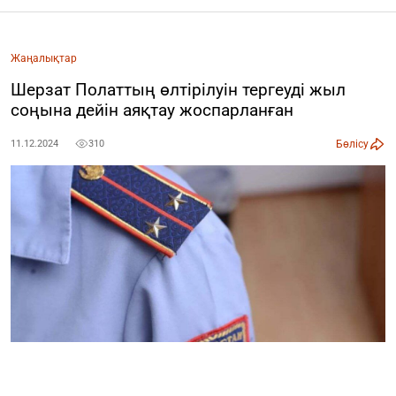
Жаңалықтар
Шерзат Полаттың өлтірілуін тергеуді жыл
соңына дейін аяқтау жоспарланған
Бөлісу
11.12.2024
310