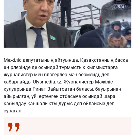
Мәжіліс депутатының айтуынша, Қазақстанның басқа
өңірлерінде де осындай тұрмыстық қылмыстарға
журналистер мен блогерлер мән бермейді, деп
хабарлайды
Ulysmedia.kz
. Журналистер Мәжіліс
кулуарында Ринат Зайытовтан баласы, бауырынан
айырылған, үйі өртенген отбасыға осындай шара
қабылдау қаншалықты дұрыс деп ойлайсыз деп
сұраған.