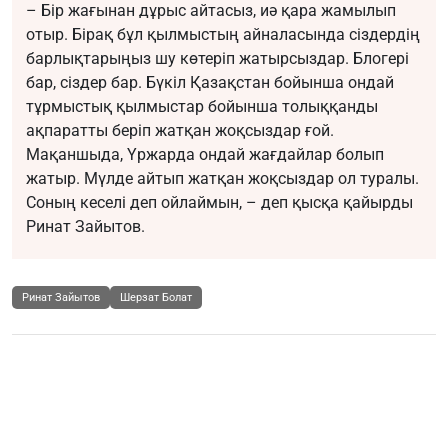
– Бір жағынан дұрыс айтасыз, иә қара жамылып
отыр. Бірақ бұл қылмыстың айналасында сіздердің
барлықтарыңыз шу көтеріп жатырсыздар. Блогері
бар, сіздер бар. Бүкіл Қазақстан бойынша ондай
тұрмыстық қылмыстар бойынша толыққанды
ақпаратты беріп жатқан жоқсыздар ғой.
Мақаншыда, Үржарда ондай жағдайлар болып
жатыр. Мүлде айтып жатқан жоқсыздар ол туралы.
Соның кеселі деп ойлаймын, – деп қысқа қайырды
Ринат Зайытов.
Ринат Зайытов
Шерзат Болат