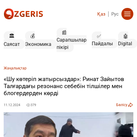
Қаз
Рус
📰
🏛️
💰
✅
🤖
Сарапшылар
Пайдалы
Digital
Саясат
Экономика
пікірі
Жаңалықтар
«Шу көтеріп жатырсыздар»: Ринат Зайытов
Талғардағы резонанс себебін тілшілер мен
блогердерден көрді
Бөлісу
11.12.2024
379