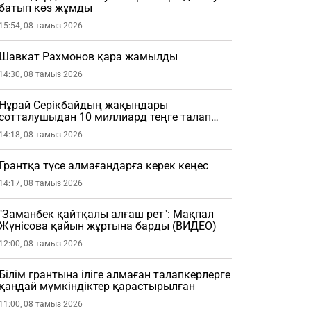
батып көз жұмды
15:54, 08 тамыз 2026
Шавкат Рахмонов қара жамылды
14:30, 08 тамыз 2026
Нұрай Серікбайдың жақындары
сотталушыдан 10 миллиард теңге талап
етті
14:18, 08 тамыз 2026
Грантқа түсе алмағандарға керек кеңес
14:17, 08 тамыз 2026
"Заманбек қайтқалы алғаш рет": Мақпал
Жүнісова қайын жұртына барды (ВИДЕО)
12:00, 08 тамыз 2026
Білім грантына іліге алмаған талапкерлерге
қандай мүмкіндіктер қарастырылған
11:00, 08 тамыз 2026