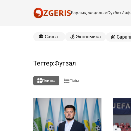
Барлық жаңалық
Сұхбат
Инф
🏛️ Саясат
💰 Экономика
📰 Сарап
Тегтер:Футзал
Плитка
Тізім