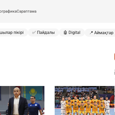
ографика
Сараптама
шылар пікірі
✅ Пайдалы
🤖 Digital
📍 Аймақтар