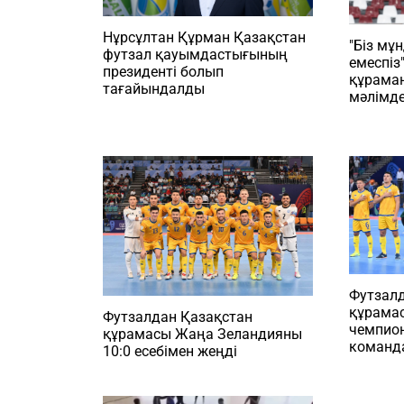
Нұрсұлтан Құрман Қазақстан
"Біз мұ
футзал қауымдастығының
емеспіз
президенті болып
құраман
тағайындалды
мәлімд
Футзал
құрама
Футзалдан Қазақстан
чемпио
құрамасы Жаңа Зеландияны
команд
10:0 есебімен жеңді