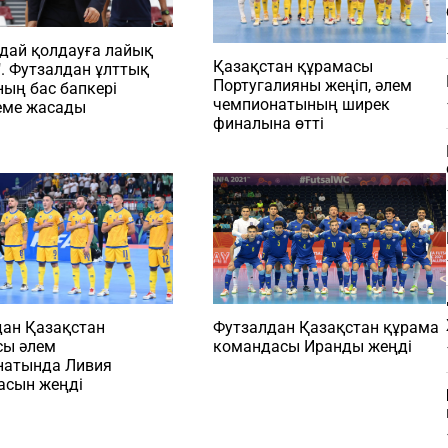
ндай қолдауға лайық
Қазақстан құрамасы
". Футзалдан ұлттық
Португалияны жеңіп, әлем
ың бас бапкері
чемпионатының ширек
еме жасады
финалына өтті
дан Қазақстан
Футзалдан Қазақстан құрама
сы әлем
командасы Иранды жеңді
натында Ливия
асын жеңді