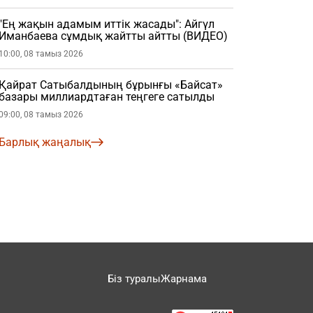
"Ең жақын адамым иттік жасады": Айгүл
Иманбаева сұмдық жайтты айтты (ВИДЕО)
10:00, 08 тамыз 2026
Қайрат Сатыбалдының бұрынғы «Байсат»
базары миллиардтаған теңгеге сатылды
09:00, 08 тамыз 2026
Барлық жаңалық
Біз туралы
Жарнама