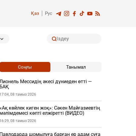
Қаз
Рус
Соңғы
Танымал
Лионель Мессидің әкесі дүниеден өтті —
БАҚ
17:04, 08 тамыз 2026
«Ақ көйлек киген жоқ»: Сәкен Майғазиевтің
мәлімдемесі көпті елжіретті (ВИДЕО)
16:29, 08 тамыз 2026
Павлодарда шомылуға барған ер адам суға