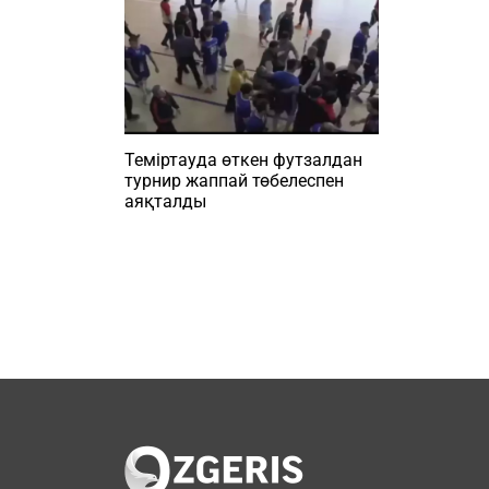
Теміртауда өткен футзалдан
турнир жаппай төбелеспен
аяқталды