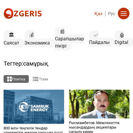
Қаз
Рус
📰
🏛️
💰
✅
🤖
Сарапшылар
Пайдалы
Digital
Саясат
Экономика
пікірі
Тегтер:самұрық
Плитка
Тізім
Рысмамбетов: Мемлекеттік
нысандардың акциялары
800 млн теңгелік тендер
сатылу керек
әлеуметтік желіде талқыға түсті