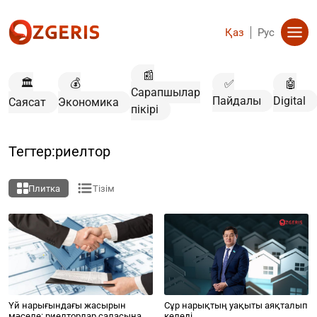
Қаз
Рус
📰
🏛️
💰
✅
🤖
Сарапшылар
Пайдалы
Digital
Саясат
Экономика
пікірі
Тегтер:риелтор
Плитка
Тізім
Үй нарығындағы жасырын
Сұр нарықтың уақыты аяқталып
мәселе: риелторлар саласына
келеді