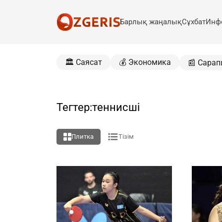
Барлық жаңалық
Сұхбат
Инф
🏛️ Саясат
💰 Экономика
📰 Сарап
Тегтер:теннисші
Плитка
Тізім