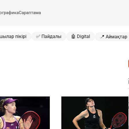
ографика
Сараптама
шылар пікірі
✅ Пайдалы
🤖 Digital
📍 Аймақтар