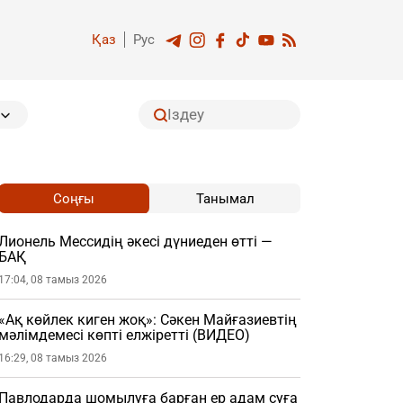
Қаз
Рус
Соңғы
Танымал
Лионель Мессидің әкесі дүниеден өтті —
БАҚ
17:04, 08 тамыз 2026
«Ақ көйлек киген жоқ»: Сәкен Майғазиевтің
мәлімдемесі көпті елжіретті (ВИДЕО)
16:29, 08 тамыз 2026
Павлодарда шомылуға барған ер адам суға