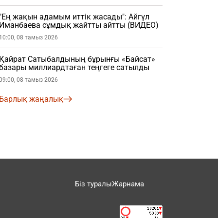
"Ең жақын адамым иттік жасады": Айгүл
Иманбаева сұмдық жайтты айтты (ВИДЕО)
10:00, 08 тамыз 2026
Қайрат Сатыбалдының бұрынғы «Байсат»
базары миллиардтаған теңгеге сатылды
09:00, 08 тамыз 2026
Барлық жаңалық
Біз туралы
Жарнама