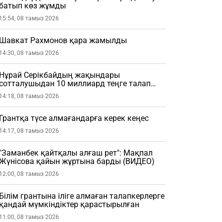
батып көз жұмды
15:54, 08 тамыз 2026
Шавкат Рахмонов қара жамылды
14:30, 08 тамыз 2026
Нұрай Серікбайдың жақындары
сотталушыдан 10 миллиард теңге талап
етті
14:18, 08 тамыз 2026
Грантқа түсе алмағандарға керек кеңес
14:17, 08 тамыз 2026
"Заманбек қайтқалы алғаш рет": Мақпал
Жүнісова қайын жұртына барды (ВИДЕО)
12:00, 08 тамыз 2026
Білім грантына іліге алмаған талапкерлерге
қандай мүмкіндіктер қарастырылған
11:00, 08 тамыз 2026