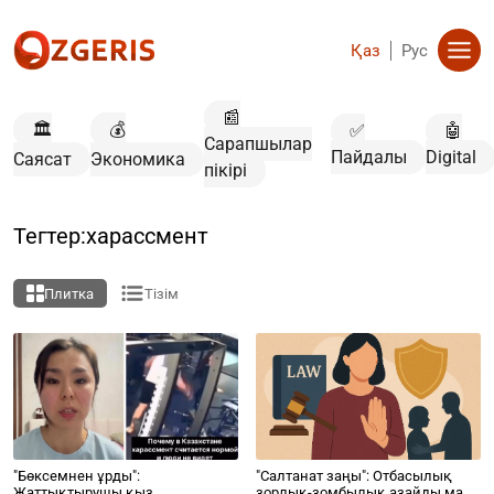
Қаз
Рус
📰
🏛️
💰
✅
🤖
Сарапшылар
Пайдалы
Digital
Саясат
Экономика
пікірі
Тегтер:харассмент
Плитка
Тізім
"Бөксемнен ұрды":
"Салтанат заңы": Отбасылық
Жаттықтырушы қыз
зорлық-зомбылық азайды ма