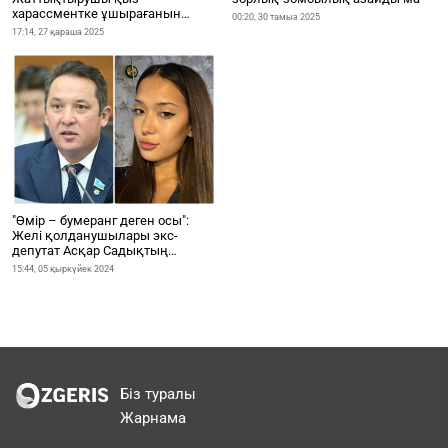
харассментке ұшырағанын
00:20, 30 тамыз 2025
айтып, жанайқайын жеткізді
17:14, 27 қараша 2025
"Өмір – бумеранг деген осы":
Желі қолданушылары экс-
депутат Асқар Садықтың
қызына түрлі пікір жазуда
15:44, 05 қыркүйек 2024
Біз туралы
Жарнама