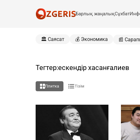
Барлық жаңалық
Сұхбат
Инф
🏛️ Саясат
💰 Экономика
📰 Сарап
Тегтер:ескендір хасанғалиев
Плитка
Тізім