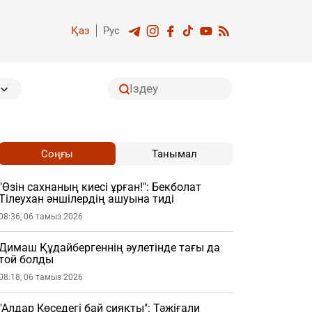
Қаз
Рус
Соңғы
Танымал
"Өзін сахнаның киесі ұрған!": Бекболат
Тілеухан әншілердің ашуына тиді
08:36, 06 тамыз 2026
Димаш Құдайбергеннің әулетінде тағы да
той болды
08:18, 06 тамыз 2026
"Алдар Көседегі бай сияқты": Тәжіғали