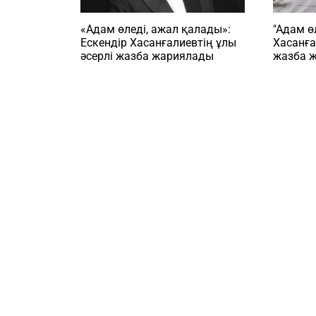
«Адам өледі, ажал қалады»:
"Адам ө
Ескендір Хасанғалиевтің ұлы
Хасанға
әсерлі жазба жариялады
жазба 