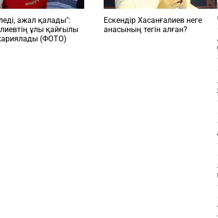
Ескендір Хасанғалиев неге
леді, ажал қалады":
анасының тегін алған?
лиевтің ұлы қайғылы
жариялады (ФОТО)