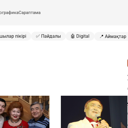
ографика
Сараптама
шылар пікірі
✅ Пайдалы
🤖 Digital
📍 Аймақтар