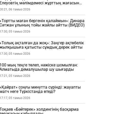
Елеуовтің мәлімдемесі жұрттың жағасын
ұстатты
00:21, 06 тамыз 2026
«Тортты маған бергенін қалаймын»: Динара
Сәтжан ұлының тойы жайлы айтты (ВИДЕО)
17:30, 05 тамыз 2026
«Толық ақталған да жоқ»: Заңгер ақтөбелік
жылқышыға қатысты сұмдық дерек айтты
17:30, 05 тамыз 2026
100 мың теңге төлеп, нәжіске шомылған:
Алматыда демалушылар шу шығарды
17:21, 05 тамыз 2026
«Қайрат» соңғы минутта сүрінді: жауапты
матч неге Түркістанда өтеді?
17:17, 05 тамыз 2026
Тоқаев «Бәйтерек» холдингінің басқарма
төрағасын қабылдады