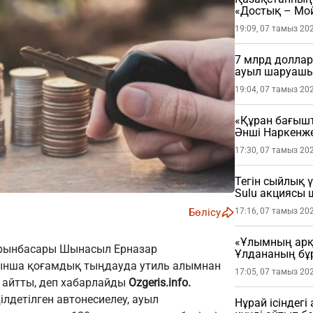
«Достық – Мой
19:09, 07 тамыз 20
7 млрд доллар
ауыл шаруашы
19:04, 07 тамыз 20
«Құран бағыш
Әнші Наркенж
(ФОТО)
17:30, 07 тамыз 20
Тегін сыйлық 
Sulu акциясы
Бөлісу
17:16, 07 тамыз 20
«Ұлымның арқа
орынбасары Шынасыл Ерназар
Ұлдананың бұ
ынша қоғамдық тыңдауда утиль алымнан
жасады (ВИДЕ
17:05, 07 тамыз 20
 айтты, деп хабарлайды
Ozgeris.info
.
лдетілген автонесиелеу, ауыл
Нұрай ісіндег