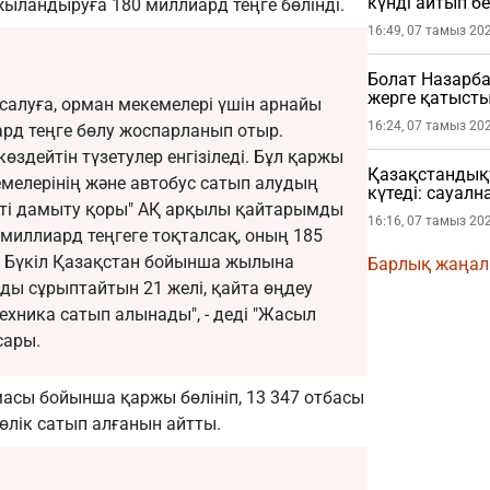
күнді айтып бе
ландыруға 180 миллиард теңге бөлінді.
16:49, 07 тамыз 20
Болат Назарба
жерге қатысты
салуға, орман мекемелері үшін арнайы
16:24, 07 тамыз 20
рд теңге бөлу жоспарланып отыр.
өздейтін түзетулер енгізіледі. Бұл қаржы
Қазақстандықт
емелерінің және автобус сатып алудың
күтеді: сауал
іпті дамыту қоры" АҚ арқылы қайтарымды
16:16, 07 тамыз 20
 миллиард теңгеге тоқталсақ, оның 185
. Бүкіл Қазақстан бойынша жылына
Барлық жаңа
ы сұрыптайтын 21 желі, қайта өңдеу
ехника сатып алынады", - деді "Жасыл
сары.
сы бойынша қаржы бөлініп, 13 347 отбасы
өлік сатып алғанын айтты.