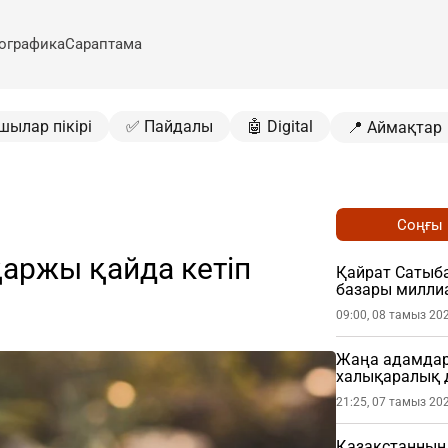
ографика
Сараптама
шылар пікірі
✅ Пайдалы
🤖 Digital
📍 Аймақтар
Соңғы
аржы қайда кетіп
Қайрат Сатыб
базары миллиа
09:00, 08 тамыз 20
Жаңа адамдар 
халықаралық 
21:25, 07 тамыз 20
Қазақстанның 