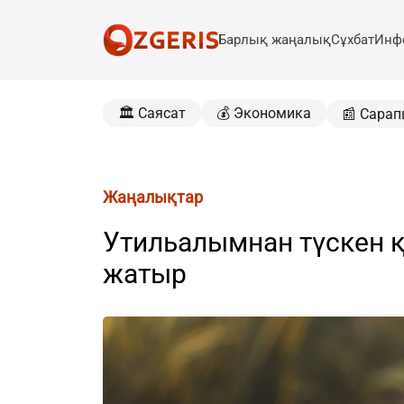
Барлық жаңалық
Сұхбат
Инф
🏛️ Саясат
💰 Экономика
📰 Сарап
Жаңалықтар
Утильалымнан түскен қ
жатыр