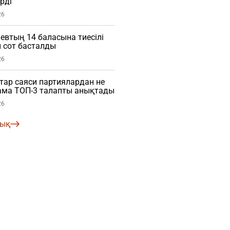
рді
26
евтың 14 баласына тиесілі
 сот басталды
26
ар саяси партиялардан не
нама ТОП-3 талапты анықтады
26
лық