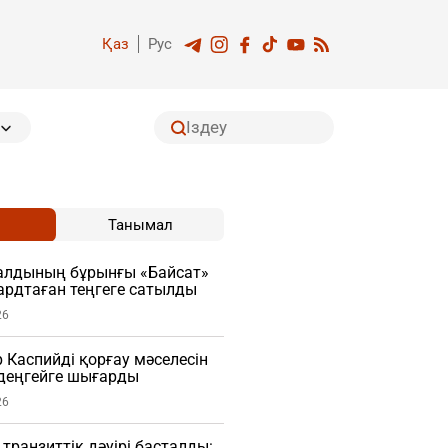
Қаз
Рус
Танымал
алдының бұрынғы «Байсат»
рдтаған теңгеге сатылды
26
Каспийді қорғау мәселесін
деңгейге шығарды
26
транзиттік дәуірі басталды: