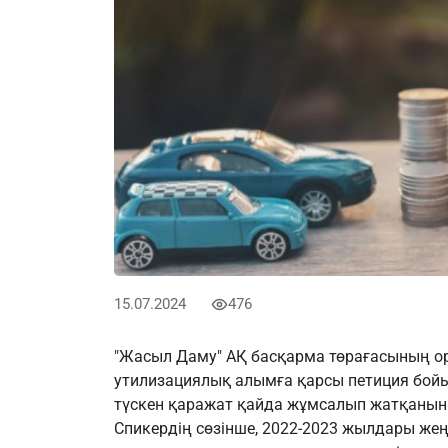
15.07.2024
476
"Жасыл Даму" АҚ басқарма төрағасының 
утилизациялық алымға қарсы петиция бой
түскен қаражат қайда жұмсалып жатқанын
Спикердің сөзінше, 2022-2023 жылдары жеңі