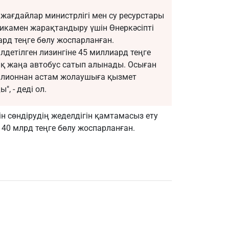
жағдайлар министрлігі мен су ресурстары
никамен жарақтандыру үшін Өнеркәсіпті
д теңге бөлу жоспарланған.
лдетілген лизингіне 45 миллиард теңге
ық жаңа автобус сатып алынады. Осыған
ллионнан астам жолаушыға қызмет
, - деді ол.
ін сөндірудің жеделдігін қамтамасыз ету
40 млрд теңге бөлу жоспарланған.