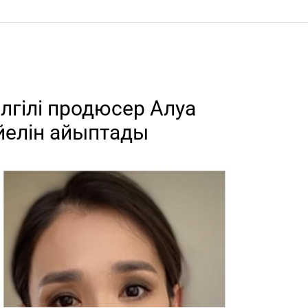
лгілі продюсер Алуа
йелін айыптады