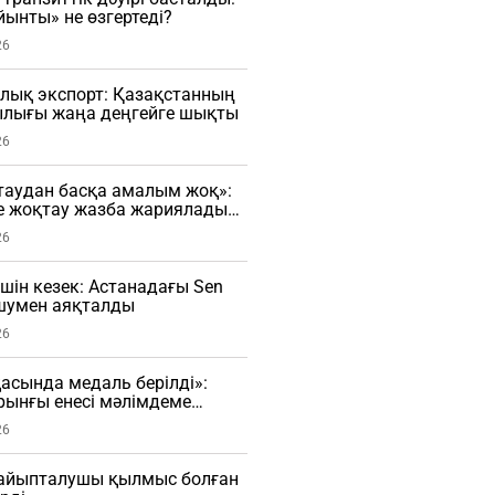
ынты» не өзгертеді?
26
лық экспорт: Қазақстанның
лығы жаңа деңгейге шықты
26
таудан басқа амалым жоқ»:
е жоқтау жазба жариялады
26
үшін кезек: Астанадағы Sen
 шумен аяқталды
26
сында медаль берілді»:
рынғы енесі мәлімдеме
О)
26
і айыпталушы қылмыс болған