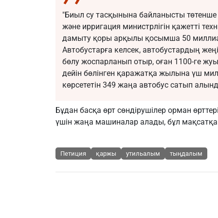
"Биыл су тасқынына байланысты төтенше 
және ирригация министрлігін қажетті тех
дамыту қоры арқылы қосымша 50 миллиар
Автобустарға келсек, автобустардың жеңі
бөлу жоспарланып отыр, оған 1100-ге жу
дейін бөлінген қаражатқа жылына үш ми
көрсететін 349 жаңа автобус сатып алынды"
Бұдан басқа өрт сөндірушілер орман өрттер
үшін жаңа машиналар алады, бұл мақсатқа 
Петиция
қаржы
утильалым
тыңдалым