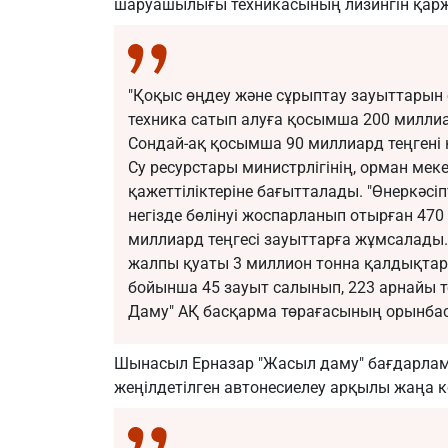
шаруашылығы техникасының лизингін қаржы
"Қоқыс өңдеу және сұрыптау зауыттарын 
техника сатып алуға қосымша 200 миллиа
Сондай-ақ қосымша 90 миллиард теңгені к
Су ресурстары министрлігінің, орман мек
қажеттіліктеріне бағытталады. "Өнеркәс
негізде бөлінуі жоспарланып отырған 470
миллиард теңгесі зауыттарға жұмсалады
жалпы қуаты 3 миллион тонна қалдықтард
бойынша 45 зауыт салынып, 223 арнайы т
Даму" АҚ басқарма төрағасының орынба
Шынасыл Ерназар "Жасыл даму" бағдарлама
жеңілдетілген автонесиелеу арқылы жаңа к