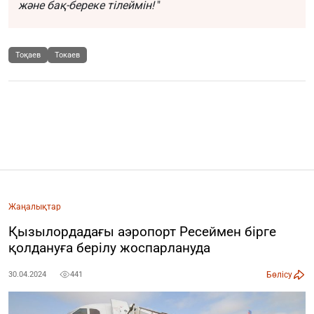
және бақ-береке тілеймін!
"
Тоқаев
Токаев
Жаңалықтар
Қызылордадағы аэропорт Ресеймен бірге
қолдануға берілу жоспарлануда
Бөлісу
30.04.2024
441