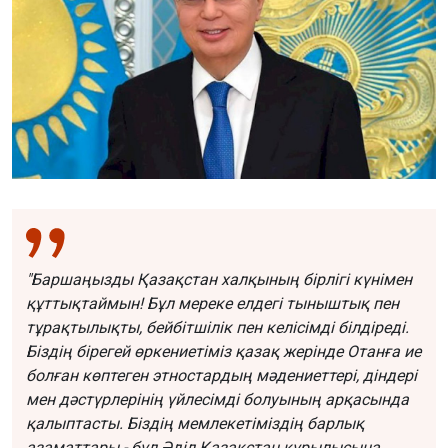
"Баршаңызды Қазақстан халқының бірлігі күнімен
құттықтаймын!
Бұл мереке елдегі тыныштық пен
тұрақтылықты, бейбітшілік пен келісімді білдіреді.
Біздің бірегей өркениетіміз қазақ жерінде Отанға ие
болған көптеген этностардың мәдениеттері, діндері
мен дәстүрлерінің үйлесімді болуының арқасында
қалыптасты. Біздің мемлекетіміздің барлық
азаматтары - бұл Әділ Қазақстан құрылысына