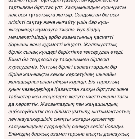
тартылған біртұтас ұлт. Халқымыздың күш-қуаты
нақ осы тұтастықта жатыр. Сондықтан біз осы
игілікті сақтау және нығайту үшін бар күш-
жігерімізді жұмсауға тиіспіз. Бұл біздің
мемлекетіміздің әрбір азаматының қасиетті
борышы және құрметті міндеті.
Жалпыұлттық
бірлік сынақ күндері беріктікке тексеруден өтеді.
Биыл біз теңдессіз су тасқынымен бірлесіп
күресудеміз. Ұлттың бірлігі азаматтардың бір-
біріне жан-жақты көмек көрсетуінен, шынайы
жанашырлығынан айқын көрінді. Біз тарихтың
қиын кезеңдерінде Қазақстан халқы біртұтас және
табыстар мен жеңістерге жетуге ниетті екенін тағы
да көрсеттік.
Жасампаздық пен жаңашылдық,
еңбексүйгіштік пен білімге ұмтылу, ынтымақтастық
пен жауапкершілік сияқты жоғары қасиеттер
халқымыздың гүлденуінің сенімді кепілі болады.
Еліміздің барлық азаматтарына мықты денсаулық