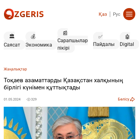
Қаз
Рус
📰
🏛️
💰
✅
🤖
Сарапшылар
Пайдалы
Digital
Саясат
Экономика
пікірі
Жаңалықтар
Тоқаев азаматтарды Қазақстан халқының
бірлігі күнімен құттықтады
Бөлісу
01.05.2024
329