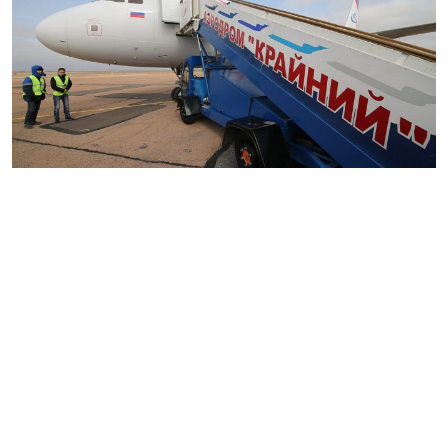
Ашық НҚА порталында Қазақстан Республикасының
Үкіметі мен Ресей Федерациясының Үкіметі
арасындағы «Байқоңыр» кешенінің Крайний
әуеайлағына/ әуеайлағынан ұшуды
(авиатасымалдарды) ұйымдастыру туралы келісім
шықты. Бұл келісімді Қазақстан Республикасының
Үкіметі мен Ресей Федерациясының Үкіметі осы
жылдың 16 мамырына дейін қарастырады. Әрбір
Тарап екінші Тарапқа Крайний әуеайлағына/