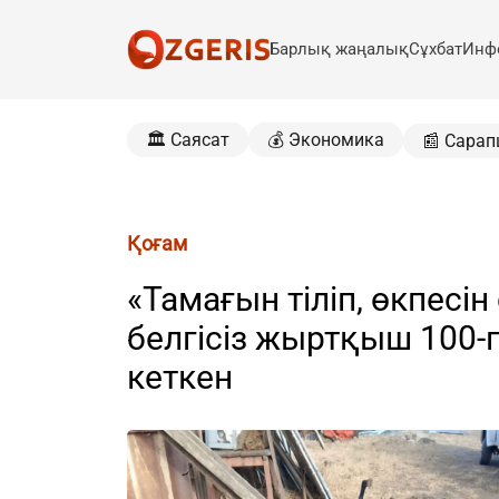
Барлық жаңалық
Сұхбат
Инф
🏛️ Саясат
💰 Экономика
📰 Сарап
Қоғам
«Тамағын тіліп, өкпесі
белгісіз жыртқыш 100
кеткен