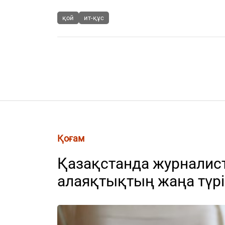
қой
ит-құс
Қоғам
Қазақстанда журналис
алаяқтықтың жаңа түрі