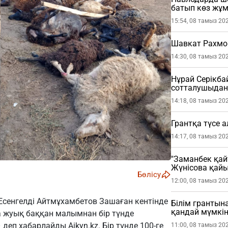
батып көз жұ
15:54, 08 тамыз 20
Шавкат Рахмо
14:30, 08 тамыз 20
Нұрай Серікб
сотталушыдан 
етті
14:18, 08 тамыз 20
Грантқа түсе 
14:17, 08 тамыз 20
"Заманбек қай
Жүнісова қай
Бөлісу
12:00, 08 тамыз 20
н. Есенгелді Айтмұхамбетов Зашаған кентінде
Білім грантына
қандай мүмкін
а жуық баққан малымнан бір түнде
еп хабарлайды Aikyn.kz. Бір түнде 100-ге
11:00, 08 тамыз 20