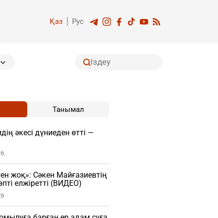
Қаз
Рус
Танымал
дің әкесі дүниеден өтті —
26
ген жоқ»: Сәкен Майғазиевтің
пті елжіретті (ВИДЕО)
26
мылуға барған ер адам суға