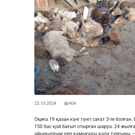
23.10.2024
404
Оқиға 19 қазан күні түнгі сағат 3-те болға
150 бас қой бағып отырған шаруа. 24 жылғ
айырылдым деп қамығады қала тұрғыны, – д