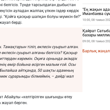
 белгісіз. Түнде тарсылдаған дыбыстан
"Ең жақын ада
еңгісін ауладан жалпақ үлкен іздер көрдік
Иманбаева сұ
ді. "Қойға қасқыр шапқан болуы мүмкін бе?"
10:00, 08 тамыз 20
жауап берді.
Қайрат Сатыб
базары миллиа
09:00, 08 тамыз 20
. Тамақтарын тіліп, өкпесін суырып алған.
Барлық жаңа
е өкпесін суырып алғаны белгісіз? Қасқыр
 иттерден көремін. Оқиға орнында әкімдік
енің өмір бойына өсірген малым ғой. Осы
Былайша айтқанда, 50 шақты адамның
көмек сұрарымды білмеймін, – дейді мал
ат Абайұлы «келтірілген шығынды өтеу
 жауап берген.