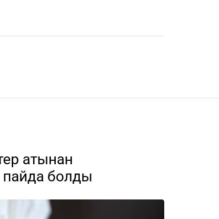
тер атынан
 пайда болды