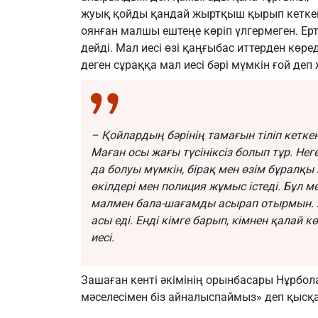
жуық қойды қандай жыртқыш қырып кеткені
оянған малшы ештеңе көріп үлгермеген. Ерт
дейді. Мал иесі өзі қаңғыбас иттерден көре
деген сұраққа мал иесі бәрі мүмкін ғой деп 
– Қойлардың бәрінің тамағын тіліп кеткен
Маған осы жағы түсініксіз болып тұр. Нег
да болуы мүмкін, бірақ мен өзім бұралқы
өкілдері мен полиция жұмыс істеді. Бұл м
малмен бала-шағамды асырап отырмын. 
асы еді. Енді кімге барып, кімнен қалай 
иесі.
Зашаған кенті әкімінің орынбасары Нұрбол
мәселесімен біз айналыспаймыз» деп қысқа