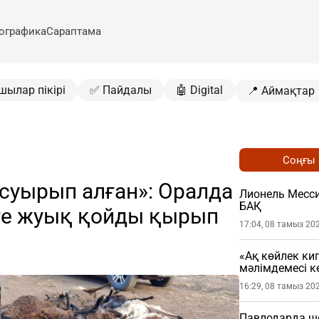
ографика
Сараптама
шылар пікірі
✅ Пайдалы
🤖 Digital
📍 Аймақтар
Соңғы
н суырып алған»: Оралда
Лионель Месси
БАҚ
-ге жуық қойды қырып
17:04, 08 тамыз 20
«Ақ көйлек ки
мәлімдемесі кө
16:29, 08 тамыз 20
Павлодарда шо