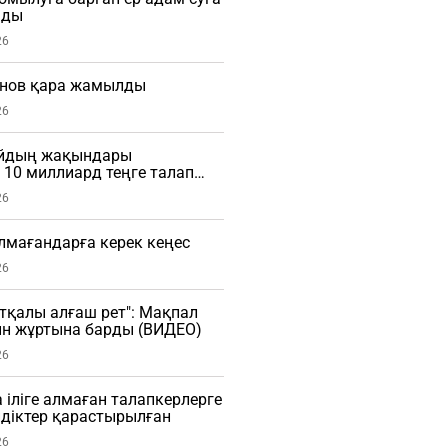
мды
26
нов қара жамылды
26
айдың жақындары
10 миллиард теңге талап
26
алмағандарға керек кеңес
26
тқалы алғаш рет": Мақпал
ын жұртына барды (ВИДЕО)
26
 іліге алмаған талапкерлерге
діктер қарастырылған
26