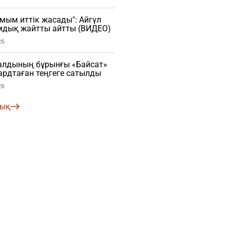
мым иттік жасады": Айгүл
мдық жайтты айтты (ВИДЕО)
26
алдының бұрынғы «Байсат»
рдтаған теңгеге сатылды
26
лық