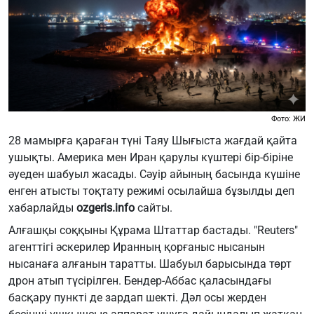
Фото: ЖИ
28 мамырға қараған түні Таяу Шығыста жағдай қайта
ушықты. Америка мен Иран қарулы күштері бір-біріне
әуеден шабуыл жасады. Сәуір айының басында күшіне
енген атысты тоқтату режимі осылайша бұзылды деп
хабарлайды
ozgeris.info
сайты.
Алғашқы соққыны Құрама Штаттар бастады. "Reuters"
агенттігі әскерилер Иранның қорғаныс нысанын
нысанаға алғанын таратты. Шабуыл барысында төрт
дрон атып түсірілген. Бендер-Аббас қаласындағы
басқару пункті де зардап шекті. Дәл осы жерден