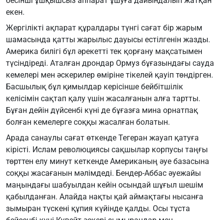
бесінші ұшқышсыз аппарат ұшуға дайындалып жатқан
екен.
Жергілікті ақпарат құралдары түнгі сағат бір жарым
шамасында қатты жарылыс дауысы естілгенін жазды.
Америка билігі бұл әрекетті тек қорғану мақсатымен
түсіндіреді. Аталған дрондар Ормуз бұғазындағы сауда
кемелері мен әскерилер өміріне тікелей қауіп төндірген.
Басшылық бұл қимылдар керісінше бейбітшілік
келісімін сақтап қалу үшін жасалғанын алға тартты.
Бұған дейін дүйсенбі күні де бұғазға мина орнатпақ
болған кемелерге соққы жасалған болатын.
Арада санаулы сағат өткенде Тегеран жауап қатуға
кірісті. Ислам революциясы сақшылар корпусы таңғы
төрттен елу минут кеткенде Американың әуе базасына
соққы жасағанын мәлімдеді. Бендер-Аббас әуежайы
маңындағы шабуылдан кейін осындай шұғыл шешім
қабылданған. Алайда нақты қай аймақтағы нысанға
зымыран түскені құпия күйінде қалды. Осы тұста