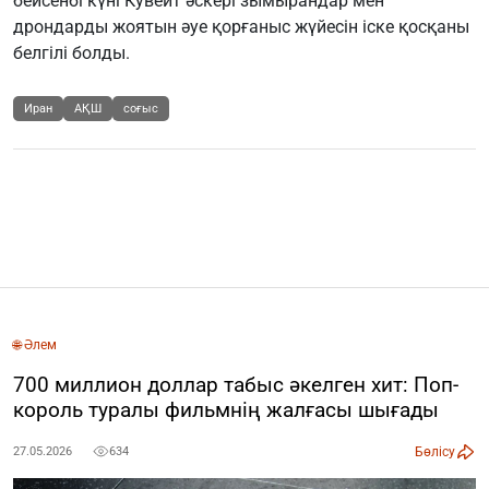
бейсенбі күні Кувейт әскері зымырандар мен
дрондарды жоятын әуе қорғаныс жүйесін іске қосқаны
белгілі болды.
Иран
АҚШ
соғыс
🌐 Әлем
700 миллион доллар табыс әкелген хит: Поп-
король туралы фильмнің жалғасы шығады
Бөлісу
27.05.2026
634