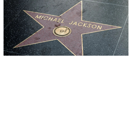
Pixabay
Майкл Джексонның өміріне арналған "Майкл"
өмірбаяндық фильмінің жалғасы шығады. Бұл
жаңалықты "Lionsgate" студиясы инвесторлармен
өткен тоқсандық жиында ресми түрде мәлімдеді.
Бірінші бөлімнің соңындағы "Оның тарихы жалғасады"
деген жазу жай ғана әдемі сөз болмай шықты деп
хабарлайды
ozgeris.info
сайты.
Кинокомпания басшысы Адам Фогельсон екінші