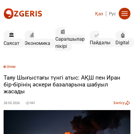
Қаз
Рус
📰
🏛️
💰
✅
🤖
Сарапшылар
Пайдалы
Digital
Саясат
Экономика
пікірі
🌐 Әлем
Таяу Шығыстағы түнгі атыс: АҚШ пен Иран
бір-бірінің әскери базаларына шабуыл
жасады
Бөлісу
28.05.2026
941