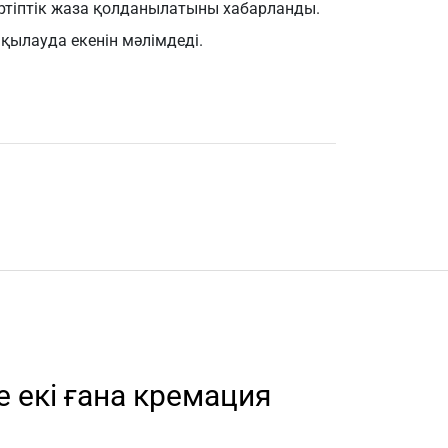
әртіптік жаза қолданылатыны хабарланды.
қылауда екенін мәлімдеді.
 екі ғана кремация