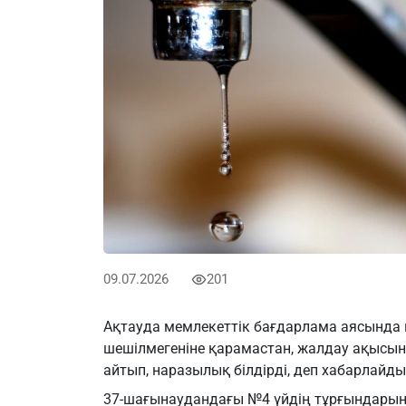
09.07.2026
201
Ақтауда мемлекеттік бағдарлама аясында п
шешілмегеніне қарамастан, жалдау ақысын
айтып, наразылық білдірді, деп хабарлайд
37-шағынаудандағы №4 үйдің тұрғындарының