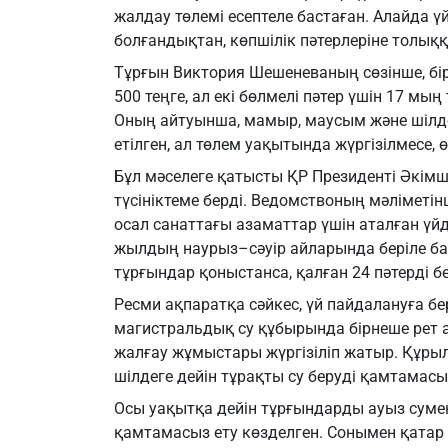
жалдау төлемі есептеле бастаған. Алайда үй
болғандықтан, көпшілік пәтерлеріне толық
Тұрғын Виктория Шешеневаның сөзінше, бір
500 теңге, ал екі бөлмелі пәтер үшін 17 мы
Оның айтуынша, мамыр, маусым және шілд
етілген, ал төлем уақытында жүргізілмесе,
Бұл мәселеге қатысты ҚР Президенті Әкімші
түсініктеме берді. Ведомствоның мәліметін
осал санаттағы азаматтар үшін аталған үйд
жылдың наурыз–сәуір айларында беріле баст
тұрғындар қоныстанса, қалған 24 пәтерді б
Ресми ақпаратқа сәйкес, үй пайдалануға бер
магистральдық су құбырында бірнеше рет а
жалғау жұмыстары жүргізіліп жатыр. Құры
шілдеге дейін тұрақты су беруді қамтамасы
Осы уақытқа дейін тұрғындарды ауыз суме
қамтамасыз ету көзделген. Сонымен қатар