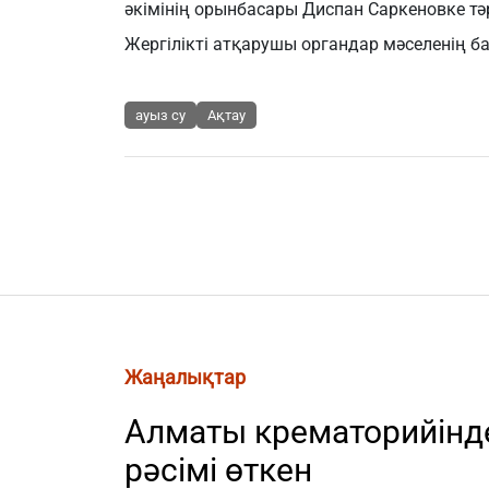
әкімінің орынбасары Диспан Саркеновке т
Жергілікті атқарушы органдар мәселенің ба
ауыз су
Ақтау
Жаңалықтар
Алматы крематорийінде
рәсімі өткен