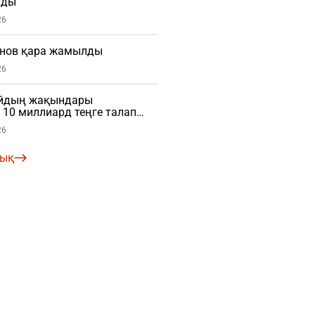
мды
26
нов қара жамылды
26
айдың жақындары
10 миллиард теңге талап
26
лық