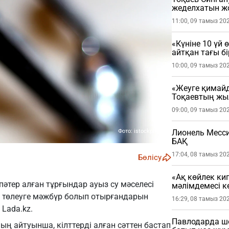
жеделхатын ж
11:00, 09 тамыз 20
«Күніне 10 үй 
айтқан тағы б
қалды (ВИДЕО
10:00, 09 тамыз 20
«Жеуге қимайд
Тоқаевтың жыл
09:00, 09 тамыз 20
Фото: istockphoto
Лионель Месси
БАҚ
17:04, 08 тамыз 20
Бөлісу
«Ақ көйлек ки
әтер алған тұрғындар ауыз су мәселесі
мәлімдемесі кө
 төлеуге мәжбүр болып отырғандарын
16:29, 08 тамыз 20
ы
Lada.kz
.
Павлодарда шо
 айтуынша, кілттерді алған сәттен бастап