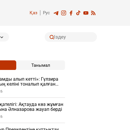
Қаз
Рус
Танымал
мды алып кетті»: Гүлзира
ң келіні тоналып қалған
26
қателігі: Ақтауда көз жұмған
на Әлназарова жауап берді
26
ур Президентіне құттықтау