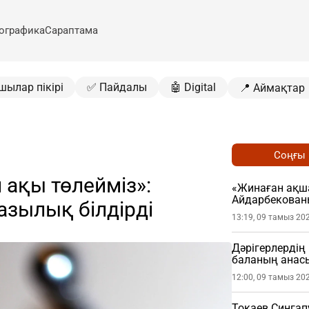
ографика
Сараптама
шылар пікірі
✅ Пайдалы
🤖 Digital
📍 Аймақтар
Соңғы
н ақы төлейміз»:
«Жинаған ақша
Айдарбекованы
азылық білдірді
(ВИДЕО)
13:19, 09 тамыз 20
Дәрігерлердің 
баланың анасы
12:00, 09 тамыз 20
Тоқаев Сингап