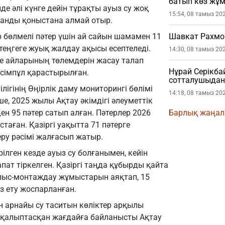
батып көз жұ
де әлі күнге дейін тұрақты ауыз су жоқ
15:54, 08 тамыз 20
қанды қоныстана алмай отыр.
 бөлмелі пәтер үшін ай сайын шамамен 11
Шавкат Рахмо
ң теңгеге жуық жалдау ақысы есептеледі.
14:30, 08 тамыз 20
е айларының төлемдерін жасау талап
Нұрай Серікб
 өсімпұл қарастырылған.
сотталушыдан 
лігінің Өңірлік даму мониторингі бөлімі
етті
14:18, 08 тамыз 20
ше, 2025 жылы Ақтау әкімдігі әлеуметтік
ен 95 пәтер сатып алған. Пәтерлер 2026
Барлық жаңа
аған. Қазіргі уақытта 71 пәтерге
еру рәсімі жалғасып жатыр.
ілген кезде ауыз су болғанымен, кейін
пат тіркелген. Қазіргі таңда құбырды қайта
лыс-монтаждау жұмыстарын аяқтап, 15
з ету жоспарланған.
н арнайы су таситын көліктер арқылы
 қалыптасқан жағдайға байланысты Ақтау