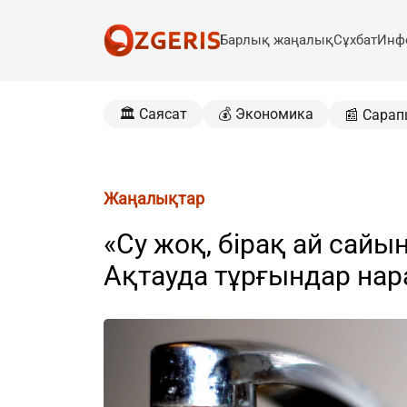
Барлық жаңалық
Сұхбат
Инф
🏛️ Саясат
💰 Экономика
📰 Сарап
Жаңалықтар
«Су жоқ, бірақ ай сайы
Ақтауда тұрғындар нар