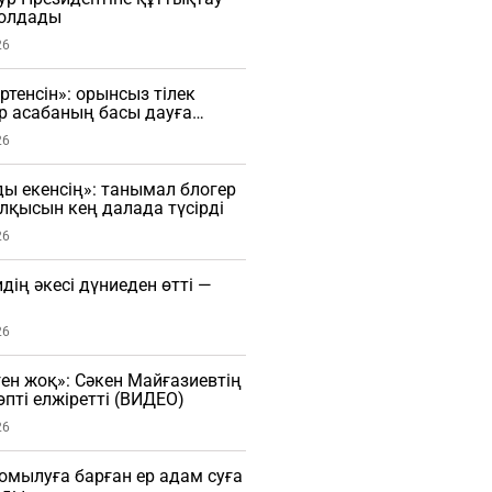
олдады
26
өртенсін»: орынсыз тілек
ір асабаның басы дауға
)
26
ы екенсің»: танымал блогер
қысын кең далада түсірді
26
дің әкесі дүниеден өтті —
26
ген жоқ»: Сәкен Майғазиевтің
пті елжіретті (ВИДЕО)
26
мылуға барған ер адам суға