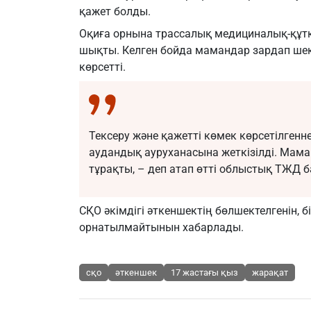
қажет болды.
Оқиға орнына трассалық медициналық-құтқ
шықты. Келген бойда мамандар зардап ше
көрсетті.
Тексеру және қажетті көмек көрсетілген
аудандық ауруханасына жеткізілді. Мам
тұрақты, – деп атап өтті облыстық ТЖД б
СҚО әкімдігі әткеншектің бөлшектелгенін,
орнатылмайтынын хабарлады.
сқо
әткеншек
17 жастағы қыз
жарақат