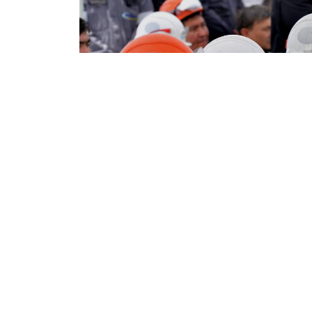
08.07.2026
404
Қарағанды облысындағы Нұрқазған байы
арада жаңа әрі заманауи ғимаратқа ие бол
еңбеккерлерінің жағдайын жақсарту мақсат
игі іске 2,39 миллиард теңге көлемінде қыр
хабарлайды
ozgeris.info
сайты.