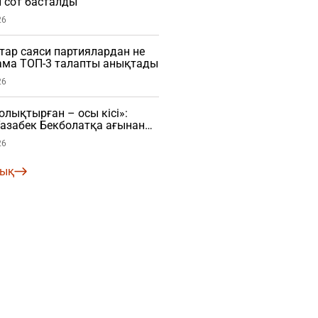
 сот басталды
26
ар саяси партиялардан не
нама ТОП-3 талапты анықтады
26
ықтырған – осы кісі»:
азабек Бекболатқа ағынан
26
лық