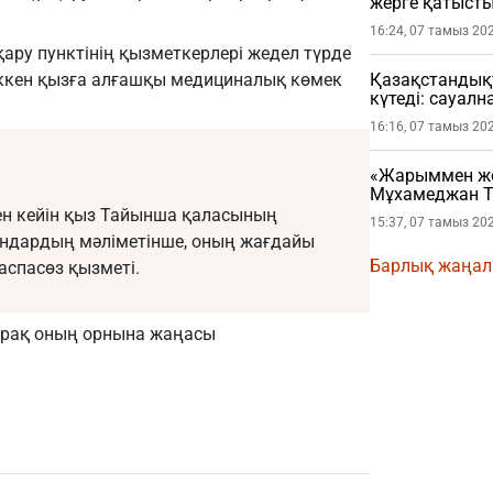
жерге қатысты
16:24, 07 тамыз 20
ару пунктінің қызметкерлері жедел түрде
ккен қызға алғашқы медициналық көмек
Қазақстандықт
күтеді: сауал
16:16, 07 тамыз 20
«Жарыммен жол
Мұхамеджан Т
жарылды
нен кейін қыз Тайынша қаласының
15:37, 07 тамыз 20
андардың мәліметінше, оның жағдайы
Барлық жаңа
аспасөз қызметі.
 бірақ оның орнына жаңасы