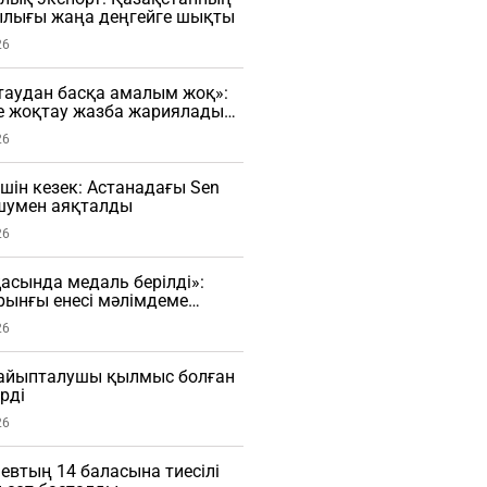
лығы жаңа деңгейге шықты
26
таудан басқа амалым жоқ»:
е жоқтау жазба жариялады
26
үшін кезек: Астанадағы Sen
 шумен аяқталды
26
сында медаль берілді»:
рынғы енесі мәлімдеме
О)
26
і айыпталушы қылмыс болған
рді
26
евтың 14 баласына тиесілі