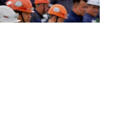
Фото: Қазақмыс
Бөлісу
ту фабрикасының жұмысшылары жақын
ады. "Қазақмыс" корпорациясы өз
ында үлкен құрылысты бастап кетті. Бұл
уар инвестиция бөлініп отыр, деп