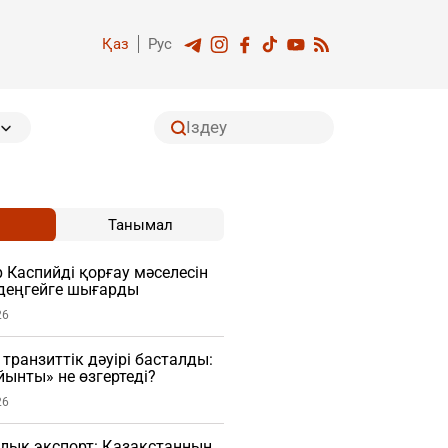
Қаз
Рус
Танымал
Каспийді қорғау мәселесін
деңгейге шығарды
26
транзиттік дәуірі басталды:
ынты» не өзгертеді?
26
лық экспорт: Қазақстанның