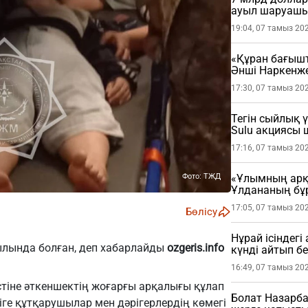
ауыл шаруашы
19:04, 07 тамыз 20
«Құран бағыш
Әнші Наркенж
(ФОТО)
17:30, 07 тамыз 20
Тегін сыйлық 
Sulu акциясы
17:16, 07 тамыз 20
Фото: ТЖД
«Ұлымның арқа
Ұлдананың бұ
жасады (ВИДЕ
17:05, 07 тамыз 20
Бөлісу
Нұрай ісіндег
лында болған, деп хабарлайды
ozgeris.info
күнді айтып бе
16:49, 07 тамыз 20
стіне әткеншектің жоғарғы арқалығы құлап
Болат Назарба
іге құтқарушылар мен дәрігерлердің көмегі