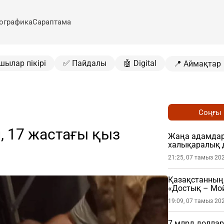
ографика
Сараптама
шылар пікірі
✅ Пайдалы
🤖 Digital
📍 Аймақтар
Соңғы
, 17 жастағы қыз
Жаңа адамдар 
халықаралық 
21:25, 07 тамыз 20
Қазақстанның 
«Достық – Мой
19:09, 07 тамыз 20
7 млрд доллар