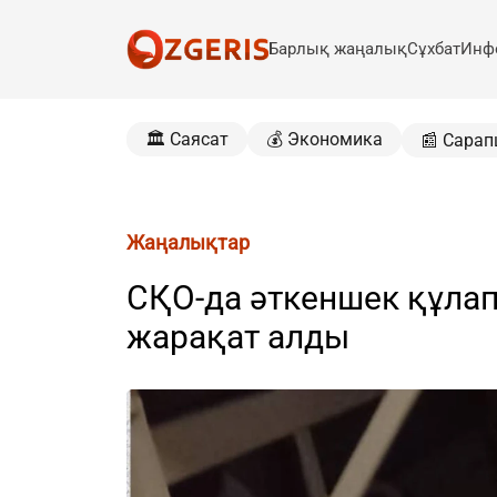
Барлық жаңалық
Сұхбат
Инф
🏛️ Саясат
💰 Экономика
📰 Сарап
Жаңалықтар
СҚО-да әткеншек құлап
жарақат алды