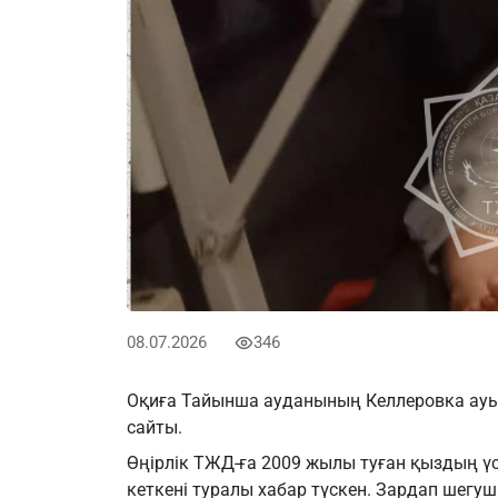
08.07.2026
346
Оқиға Тайынша ауданының Келлеровка ауы
сайты.
Өңірлік ТЖД-ға 2009 жылы туған қыздың ү
кеткені туралы хабар түскен. Зардап шегуш