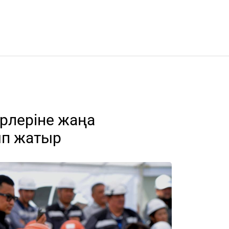
рлеріне жаңа
ып жатыр