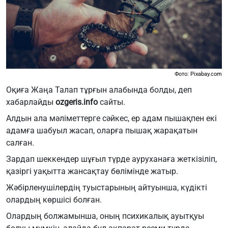
Фото: Pixabay.com
Оқиға Жаңа Талап тұрғын алабында болды, деп
хабарлайды
ozgeris.info
сайты.
Алдын ала мәліметтерге сәйкес, ер адам пышақпен екі
адамға шабуыл жасап, оларға пышақ жарақатын
салған.
Зардап шеккендер шұғыл түрде ауруханаға жеткізіліп,
қазіргі уақытта жансақтау бөлімінде жатыр.
Жәбірленушілердің туыстарының айтуынша, күдікті
олардың көршісі болған.
Олардың болжамынша, оның психикалық ауытқуы