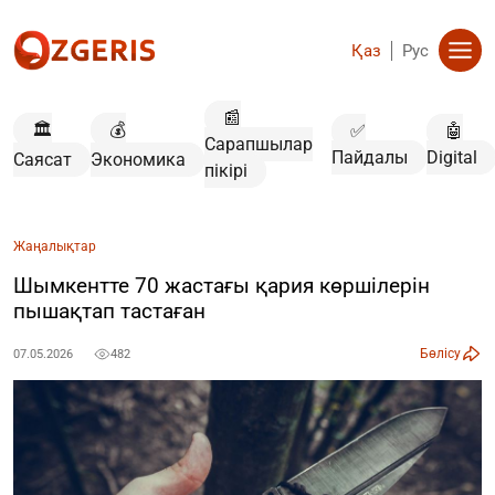
Қаз
Рус
📰
🏛️
💰
✅
🤖
Сарапшылар
Пайдалы
Digital
Саясат
Экономика
пікірі
Жаңалықтар
Шымкентте 70 жастағы қария көршілерін
пышақтап тастаған
Бөлісу
07.05.2026
482