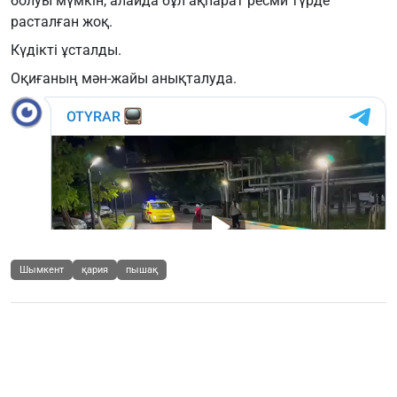
болуы мүмкін, алайда бұл ақпарат ресми түрде
расталған жоқ.
Күдікті ұсталды.
Оқиғаның мән-жайы анықталуда.
Шымкент
қария
пышақ