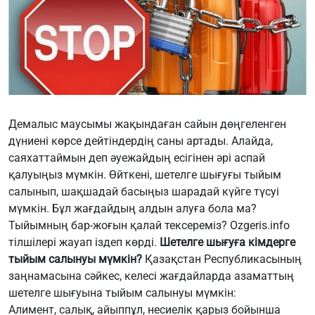
Демалыс маусымы жақындаған сайын дөңгеленген
дүниені көрсе дейтіндердің саны артады. Алайда,
саяхаттаймын деп әуежайдың есігінен әрі аспай
қалуыңыз мүмкін. Өйткені, шетелге шығуғы тыйым
салынып, шақшадай басыңыз шарадай күйге түсуі
мүмкін. Бұл жағдайдың алдын алуға бола ма?
Тыйымның бар-жоғын қалай тексереміз?
Ozgeris.info
тілшілері жауап іздеп көрді.
Шетелге шығуға кімдерге
тыйым салынуы мүмкін?
Қазақстан Республикасының
заңнамасына сәйкес, келесі жағдайларда азаматтың
шетелге шығуына тыйым салынуы мүмкін:
Алимент, салық, айыппұл, несиелік қарыз бойынша