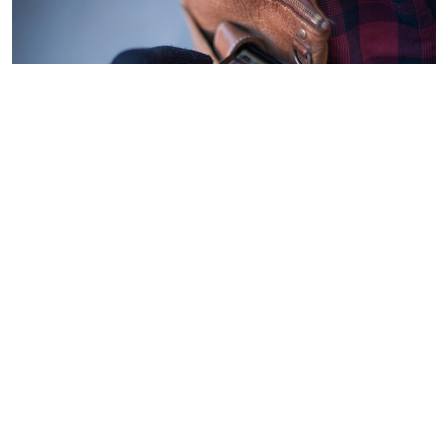
Қазір соткасынан айырылған адам, соскасынан
айырылған баладан жаман. Бағасы бір жылқыға
татитын телефондарға ұрылардың да көзі жиі түседі.
Ал оны жоғалтып алу сіздің өміріңізге қауіп төндіруі
мүмкін. Алаяқтар сіздің деректеріңізді оңай
пайдаланып, барыңыздан айыруы ғажап емес. Тіпті
несие рәсімдеуі ықтимал. Сонымен телефонды
жоғалтып алсаңыз не істеу керек?
Ozgeris.info
тілшілері