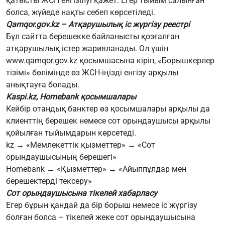
қатысты ЖСН енгізілуі қажет. Егер тыйым салынған
болса, жүйеде нақты себеп көрсетіледі.
Qamqor.gov.kz – Атқарушылық іс жүргізу реестрі
Бұл сайтта берешекке байланысты қозғалған
атқарушылық істер жарияланады. Ол үшін
www.qamqor.gov.kz
қосымшасына кіріп, «Борышкерлер
тізімі» бөлімінде өз ЖСН-іңізді енгізу арқылы
анықтауға болады.
Kaspi.kz, Homebank қосымшалары
Кейбір отандық банктер өз қосымшалары арқылы да
клиенттің берешек немесе сот орындаушысы арқылы
қойылған тыйымдарын көрсетеді.
kz → «Мемлекеттік қызметтер» → «Сот
орындаушысының берешегі»
Homebank → «Қызметтер» → «Айыппұлдар мен
берешектерді тексеру»
Сот орындаушысына тікелей хабарласу
Егер бұрын қандай да бір борыш немесе іс жүргізу
болған болса – тікелей жеке сот орындаушысына