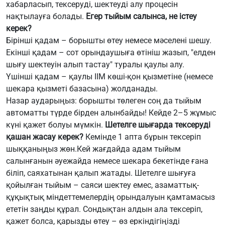
хабарласып, тексеруді, шектеуді алу процесін
нақтылауға болады.
Егер тыйым салынса, не істеу
керек?
Бірінші қадам – борышты өтеу немесе мәселені шешу.
Екінші қадам – сот орындаушыға өтініш жазып, "елден
шығу шектеуін алып тастау" туралы қаулы алу.
Үшінші қадам – қаулы ІІМ көші-қон қызметіне (немесе
шекара қызметі базасына) жолданады.
Назар аударыңыз: борышты төлеген соң да тыйым
автоматты түрде бірден алынбайды! Кейде 2–5 жұмыс
күні қажет болуы мүмкін.
Шетелге шығарда тексеруді
қашан жасау керек?
Кемінде 1 апта бұрын тексеріп
шыққаныңыз жөн.Кей жағдайда адам тыйым
салынғанын әуежайда немесе шекара бекетінде ғана
біліп, саяхатынан қалып жатады. Шетелге шығуға
қойылған тыйым – саяси шектеу емес, азаматтық-
құқықтық міндеттемелердің орындалуын қамтамасыз
ететін заңды құрал. Сондықтан алдын ала тексеріп,
қажет болса, қарызды өтеу – өз еркіндігіңізді