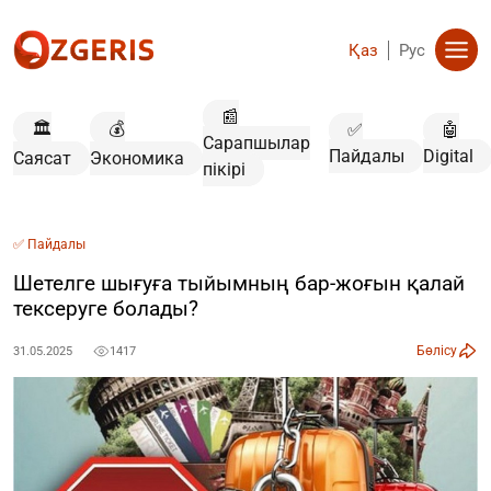
Қаз
Рус
📰
🏛️
💰
✅
🤖
Сарапшылар
Пайдалы
Digital
Саясат
Экономика
пікірі
✅ Пайдалы
Шетелге шығуға тыйымның бар-жоғын қалай
тексеруге болады?
Бөлісу
31.05.2025
1417