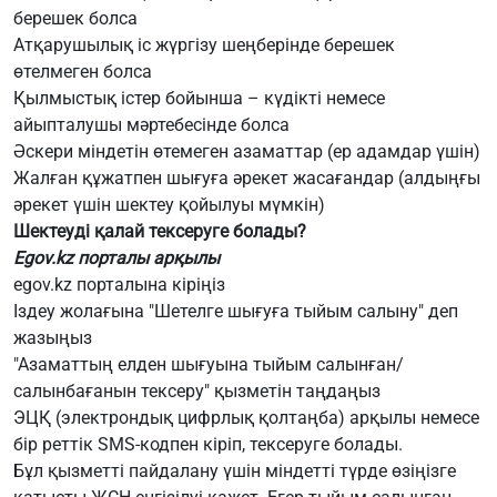
берешек болса
Атқарушылық іс жүргізу шеңберінде берешек
өтелмеген болса
Қылмыстық істер бойынша – күдікті немесе
айыпталушы мәртебесінде болса
Әскери міндетін өтемеген азаматтар (ер адамдар үшін)
Жалған құжатпен шығуға әрекет жасағандар (алдыңғы
әрекет үшін шектеу қойылуы мүмкін)
Шектеуді қалай тексеруге болады?
Egov.kz порталы арқылы
egov.kz порталына кіріңіз
Іздеу жолағына "Шетелге шығуға тыйым салыну" деп
жазыңыз
"Азаматтың елден шығуына тыйым салынған/
салынбағанын тексеру" қызметін таңдаңыз
ЭЦҚ (электрондық цифрлық қолтаңба) арқылы немесе
бір реттік SMS-кодпен кіріп, тексеруге болады.
Бұл қызметті пайдалану үшін міндетті түрде өзіңізге