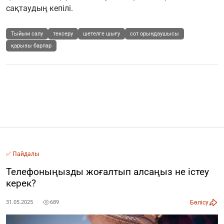
сақтаудың кепілі.
Тыйым салу
тексеру
шетелге шығу
сот орындаушысы
қарызы барлар
✅ Пайдалы
Телефоныңызды жоғалтып алсаңыз не істеу
керек?
Бөлісу
31.05.2025
689