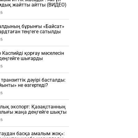
мдық жайтты айтты (ВИДЕО)
26
алдының бұрынғы «Байсат»
рдтаған теңгеге сатылды
26
Каспийді қорғау мәселесін
деңгейге шығарды
26
транзиттік дәуірі басталды:
ынты» не өзгертеді?
26
лық экспорт: Қазақстанның
лығы жаңа деңгейге шықты
26
таудан басқа амалым жоқ»: