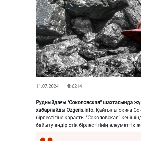
11.07.2024
6214
Рудныйдағы "Соколовская" шахтасында жұ
хабарлайды
Ozgeris.info
.
Қайғылы оқиға Сок
бірлестігіне қарасты "Соколовская" кеніші
байыту өндірістік бірлестігінің әлеуметтік