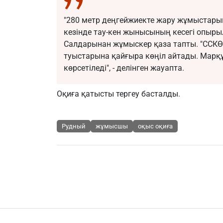
"280 метр деңгейжиекте жару жұмыстарын
кезінде тау-кен жынысының кесегі опыры
Салдарынан жұмыскер қаза тапты. "СС
туыстарына қайғыра көңіл айтады. Марқ
көрсетіледі", - делінген жауапта.
Оқиға қатысты тергеу басталды.
Рудный
жұмысшы
оқыс оқиға