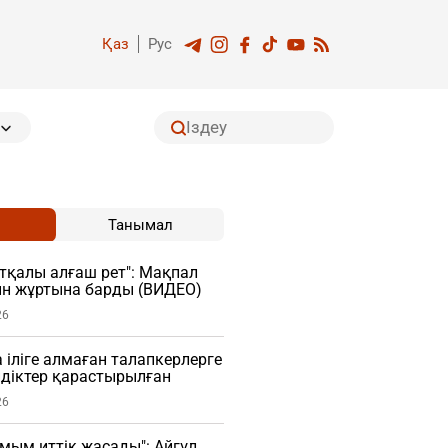
Қаз
Рус
Танымал
тқалы алғаш рет": Мақпал
ын жұртына барды (ВИДЕО)
26
 іліге алмаған талапкерлерге
діктер қарастырылған
26
мым иттік жасады": Айгүл