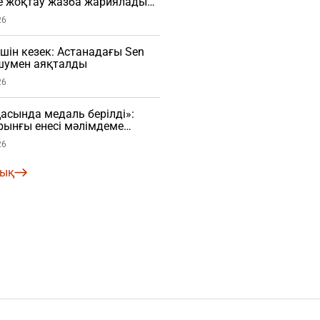
е жоқтау жазба жариялады
26
үшін кезек: Астанадағы Sen
 шумен аяқталды
26
сында медаль берілді»:
рынғы енесі мәлімдеме
О)
26
лық