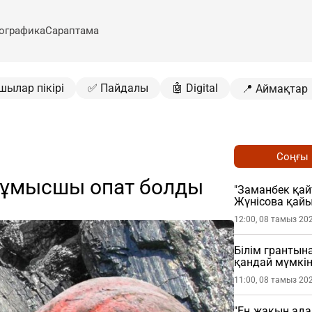
ографика
Сараптама
шылар пікірі
✅ Пайдалы
🤖 Digital
📍 Аймақтар
Соңғы
жұмысшы опат болды
"Заманбек қай
Жүнісова қай
12:00, 08 тамыз 20
Білім грантына
қандай мүмкін
11:00, 08 тамыз 20
"Ең жақын ада