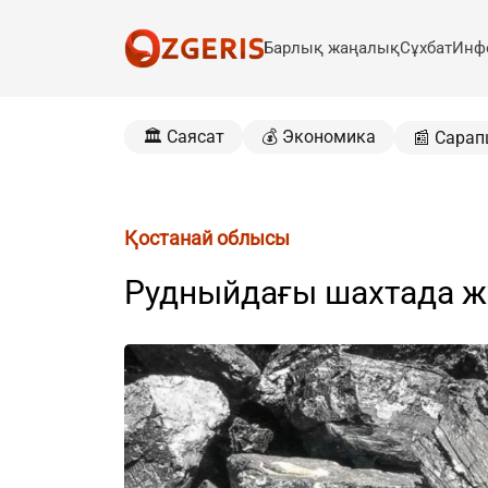
Барлық жаңалық
Сұхбат
Инф
🏛️ Саясат
💰 Экономика
📰 Сарап
Қостанай облысы
Рудныйдағы шахтада 