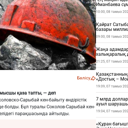
Иманбаева сұ
10:00, 08 тамыз 20
Қайрат Сатыб
базары миллиа
09:00, 08 тамыз 20
Жаңа адамдар 
халықаралық 
21:25, 07 тамыз 20
Қазақстанның 
Бөлісу
«Достық – Мой
19:09, 07 тамыз 20
мысшы қаза тапты, — деп
7 млрд доллар
оловско-Сарыбай кен-байыту өндірістік
ауыл шаруашы
нде болды. Бұл туралы Соколов-Сарыбай кен-
19:04, 07 тамыз 20
 желідегі парақшасында айтылды.
«Құран бағыш