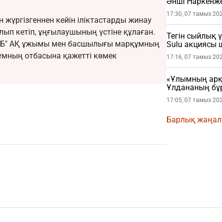
Әнші Наркенж
(ФОТО)
17:30, 07 тамыз 20
 жүргізгеннен кейін іліктастарды жинау
лып кетіп, ұңғылаушының үстіне құлаған.
Тегін сыйлық 
КӨБ" АҚ ұжымы мен басшылығы марқұмның
Sulu акциясы
ұмның отбасына қажетті көмек
17:16, 07 тамыз 20
«Ұлымның арқа
Ұлдананың бұ
жасады (ВИДЕ
17:05, 07 тамыз 20
Барлық жаңа