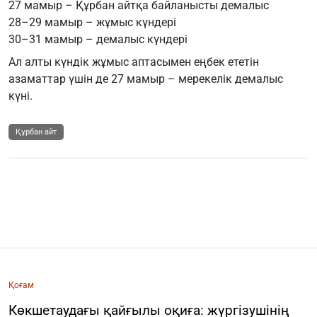
27 мамыр – Құрбан айтқа байланысты демалыс
28–29 мамыр – жұмыс күндері
30–31 мамыр – демалыс күндері
Ал алты күндік жұмыс аптасымен еңбек ететін
азаматтар үшін де 27 мамыр – мерекелік демалыс
күні.
Құрбан айт
Қоғам
Көкшетаудағы қайғылы оқиға: жүргізушінің