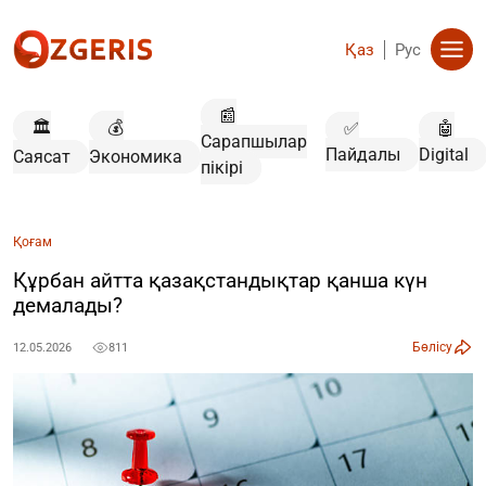
Қаз
Рус
📰
🏛️
💰
✅
🤖
Сарапшылар
Пайдалы
Digital
Саясат
Экономика
пікірі
Қоғам
Құрбан айтта қазақстандықтар қанша күн
демалады?
Бөлісу
12.05.2026
811