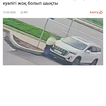
куәлігі жоқ болып шықты
Бөлісу
12.05.2026
487
Фото: видеодан скриншот
Көкшетауда әйелдің қазасына әкелген жол-көлік
оқиғасына байланысты екі қылмыстық іс қозғалды,
деп хабарлайды ozgeris.info.
Ақмола облыстық полиция департаментінің