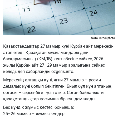
Фото: istockphoto
Қазақстандықтар 27 мамыр күні Құрбан айт мерекесін
атап өтеді. Қазақстан мұсылмандары діни
басқармасының (ҚМДБ) күнтізбесіне сәйкес, 2026
жылы Құрбан айт 27–29 мамыр аралығына сәйкес
келеді, деп хабарлайды ozgeris.info.
Мерекенің алғашқы күні, яғни 27 мамыр – ресми
демалыс күні болып бекітілген. Биыл бұл күн аптаның
ортасы – сәрсенбіге түсіп отыр. Соған байланысты
қазақстандықтар қосымша бір күн демалады.
Бес күндік жұмыс кестесі бойынша:
25–26 мамыр – жұмыс күндері