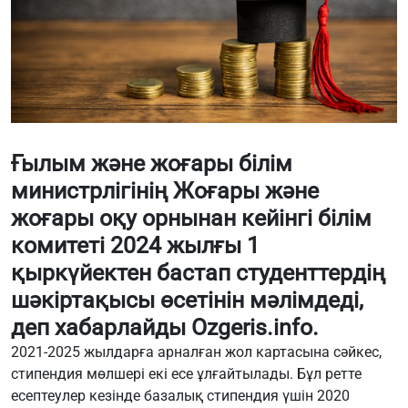
Ғылым және жоғары білім
министрлігінің Жоғары және
жоғары оқу орнынан кейінгі білім
комитеті 2024 жылғы 1
қыркүйектен бастап студенттердің
шәкіртақысы өсетінін мәлімдеді,
деп хабарлайды
Ozgeris.info
.
2021-2025 жылдарға арналған жол картасына сәйкес,
стипендия мөлшері екі есе ұлғайтылады. Бұл ретте
есептеулер кезінде базалық стипендия үшін 2020