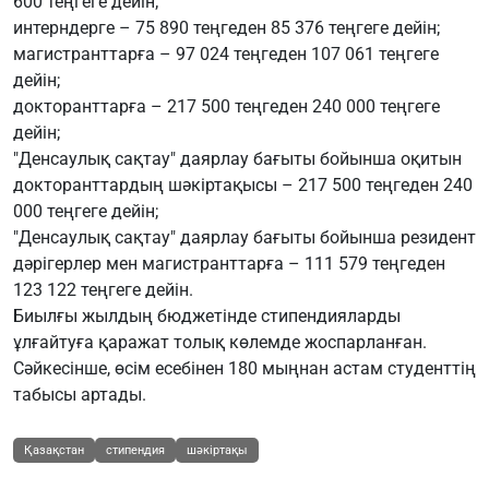
600 теңгеге дейін;
интерндерге – 75 890 теңгеден 85 376 теңгеге дейін;
магистранттарға – 97 024 теңгеден 107 061 теңгеге
дейін;
докторанттарға – 217 500 теңгеден 240 000 теңгеге
дейін;
"Денсаулық сақтау" даярлау бағыты бойынша оқитын
докторанттардың шәкіртақысы – 217 500 теңгеден 240
000 теңгеге дейін;
"Денсаулық сақтау" даярлау бағыты бойынша резидент
дәрігерлер мен магистранттарға – 111 579 теңгеден
123 122 теңгеге дейін.
Биылғы жылдың бюджетінде стипендияларды
ұлғайтуға қаражат толық көлемде жоспарланған.
Сәйкесінше, өсім есебінен 180 мыңнан астам студенттің
табысы артады.
Қазақстан
стипендия
шәкіртақы