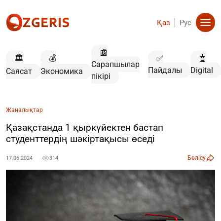
Қаз
Рус
📰
🏛️
💰
✅
🤖
Сарапшылар
Пайдалы
Digital
Саясат
Экономика
пікірі
Жаңалықтар
Қазақстанда 1 қыркүйектен бастап
студенттердің шәкіртақысы өседі
Бөлісу
17.06.2024
314