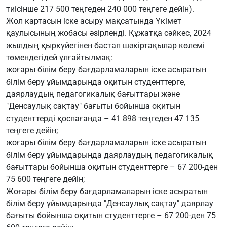
тиісінше 217 500 теңгеден 240 000 теңгеге дейін).
Жол картасын іске асыру мақсатында Үкімет
қаулысының жобасы әзірленді. Құжатқа сәйкес, 2024
жылдың қыркүйегінен бастап шәкіртақылар көлемі
төмендегідей ұлғайтылмақ:
жоғары білім беру бағдарламаларын іске асыратын
білім беру ұйымдарында оқитын студенттерге,
даярлаудың педагогикалық бағыттары және
"Денсаулық сақтау" бағыты бойынша оқитын
студенттерді қоспағанда – 41 898 теңгеден 47 135
теңгеге дейін;
жоғары білім беру бағдарламаларын іске асыратын
білім беру ұйымдарында даярлаудың педагогикалық
бағыттары бойынша оқитын студенттерге – 67 200-ден
75 600 теңгеге дейін;
Жоғары білім беру бағдарламаларын іске асыратын
білім беру ұйымдарында "Денсаулық сақтау" даярлау
бағыты бойынша оқитын студенттерге – 67 200-ден 75