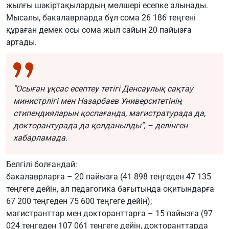
жылғы шәкіртақылардың мөлшері есепке алынады.
Мысалы, бакалаврларда бұл сома 26 186 теңгені
құраған демек осы сома жыл сайын 20 пайызға
артады.
"Осыған ұқсас есептеу тетігі Денсаулық сақтау
министрлігі мен Назарбаев Университетінің
стипендияларын қоспағанда, магистратурада да,
докторантурада да қолданылды", – делінген
хабарламада.
Белгілі болғандай:
бакалаврларға – 20 пайызға (41 898 теңгеден 47 135
теңгеге дейін, ал педагогика бағытында оқитындарға
67 200 теңгеден 75 600 теңгеге дейін);
магистранттар мен докторанттарға – 15 пайызға (97
024 теңгеден 107 061 теңгеге дейін, докторанттарда