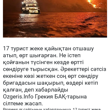
17 турист жеке қайықтан отшашу
атып, өрт шығарған. Не істеп
қойғанын түсінген кезде өртті
сөндіруге тырысқан. Әрекеттері сәтсіз
екеніне көзі жеткен соң өрт сөндіру
бригадасын шақырып, өздері кетіп
қалған, деп хабарлайды
Ozgeris.Info
Грекия БАҚ-тарына
сілтеме жасап.
Рronews.gr сайтының хабарлауынша, 17 турист жеке