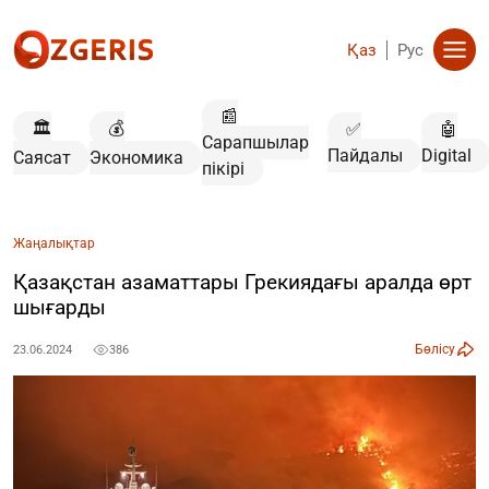
Қаз
Рус
📰
🏛️
💰
✅
🤖
Сарапшылар
Пайдалы
Digital
Саясат
Экономика
пікірі
Жаңалықтар
Қазақстан азаматтары Грекиядағы аралда өрт
шығарды
Бөлісу
23.06.2024
386