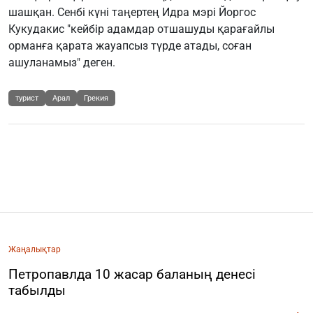
шашқан. Сенбі күні таңертең Идра мэрі Йоргос
Кукудакис "кейбір адамдар отшашуды қарағайлы
орманға қарата жауапсыз түрде атады, соған
ашуланамыз" деген.
турист
Арал
Грекия
Жаңалықтар
Петропавлда 10 жасар баланың денесі
табылды