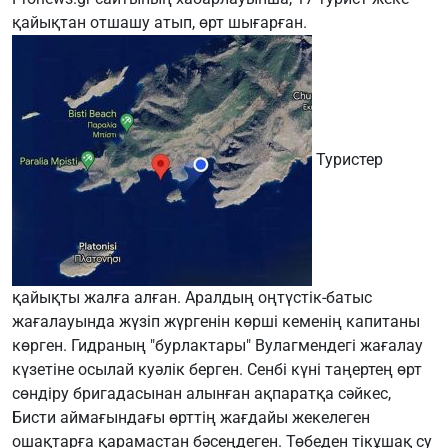
қайықтан отшашу атып, өрт шығарған.
Туристер
қайықты жалға алған. Аралдың оңтүстік-батыс
жағалауында жүзіп жүргенін көрші кеменің капитаны
көрген. Гидраның "бурлактары" Вулагмендегі жағалау
күзетіне осылай куәлік берген. Сенбі күні таңертең өрт
сөндіру бригадасынан алынған ақпаратқа сәйкес,
Бисти аймағындағы өрттің жағдайы жекелеген
ошақтарға қарамастан бәсеңдеген. Төбеден тікұшақ су