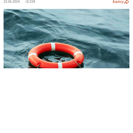
Бөлісу
23.06.2024
228
Есіл өзенінде суға батқан 10 жастағы баланың денесі
табылды, деп хабарлайды
Ozgeris.Info
.
Ол сегіз күн бұрын шомылуға барып, батып кеткен.
Баланың денесі елді мекендердің бірінің жанынан