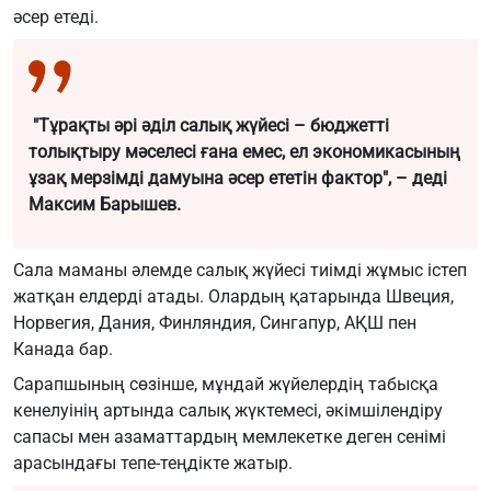
әсер етеді.
"Тұрақты әрі әділ салық жүйесі – бюджетті
толықтыру мәселесі ғана емес, ел экономикасының
ұзақ мерзімді дамуына әсер ететін фактор", – деді
Максим Барышев.
Сала маманы әлемде салық жүйесі тиімді жұмыс істеп
жатқан елдерді атады. Олардың қатарында Швеция,
Норвегия, Дания, Финляндия, Сингапур, АҚШ пен
Канада бар.
Сарапшының сөзінше, мұндай жүйелердің табысқа
кенелуінің артында салық жүктемесі, әкімшілендіру
сапасы мен азаматтардың мемлекетке деген сенімі
арасындағы тепе-теңдікте жатыр.