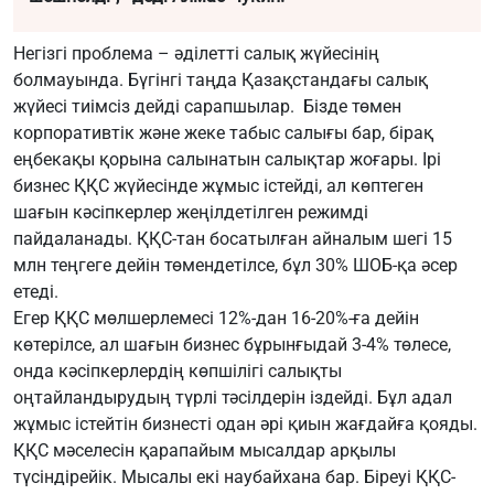
Негізгі проблема – әділетті салық жүйесінің
болмауында. Бүгінгі таңда Қазақстандағы салық
жүйесі тиімсіз дейді сарапшылар. Бізде төмен
корпоративтік және жеке табыс салығы бар, бірақ
еңбекақы қорына салынатын салықтар жоғары. Ірі
бизнес ҚҚС жүйесінде жұмыс істейді, ал көптеген
шағын кәсіпкерлер жеңілдетілген режимді
пайдаланады. ҚҚС-тан босатылған айналым шегі 15
млн теңгеге дейін төмендетілсе, бұл 30% ШОБ-қа әсер
етеді.
Егер ҚҚС мөлшерлемесі 12%-дан 16-20%-ға дейін
көтерілсе, ал шағын бизнес бұрынғыдай 3-4% төлесе,
онда кәсіпкерлердің көпшілігі салықты
оңтайландырудың түрлі тәсілдерін іздейді. Бұл адал
жұмыс істейтін бизнесті одан әрі қиын жағдайға қояды.
ҚҚС мәселесін қарапайым мысалдар арқылы
түсіндірейік. Мысалы екі наубайхана бар. Біреуі ҚҚС-