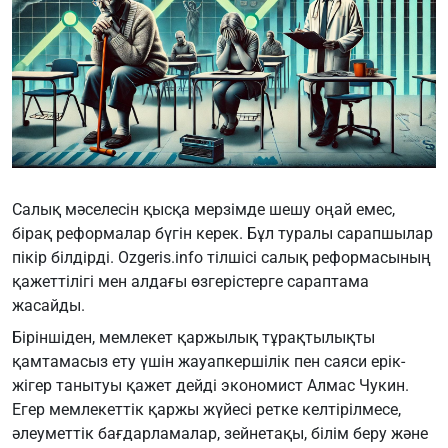
Салық мәселесін қысқа мерзімде шешу оңай емес,
бірақ реформалар бүгін керек. Бұл туралы сарапшылар
пікір білдірді.
Ozgeris.info
тілшісі салық реформасының
қажеттілігі мен алдағы өзгерістерге сараптама
жасайды.
Біріншіден, мемлекет қаржылық тұрақтылықты
қамтамасыз ету үшін жауапкершілік пен саяси ерік-
жігер танытуы қажет дейді экономист Алмас Чукин.
Егер мемлекеттік қаржы жүйесі ретке келтірілмесе,
әлеуметтік бағдарламалар, зейнетақы, білім беру және