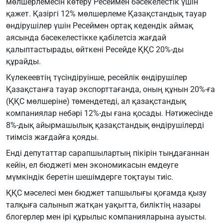
мөлшерлемесін көтеру Ресеймен бәсекелестік үшін
қажет. Қазіргі 12% мөлшерлеме Қазақстандық тауар
өндірушілер үшін Ресеймен ортақ кедендік аймақ
аясында бәсекелестікке қабілетсіз жағдай
қалыптастырады, өйткені Ресейде ҚҚС 20%-ды
құрайды.
Күлекеевтің түсіндіруінше, ресейлік өндірушілер
Қазақстанға тауар экспорттағанда, оның құнын 20%-ға
(ҚҚС мөлшеріне) төмендетеді, ал қазақстандық
компаниялар небәрі 12%-ды ғана қосады. Нәтижесінде
8%-дық айырмашылық қазақстандық өндірушілерді
тиімсіз жағдайға қояды.
Енді депутаттар сарапшылартың пікірін тыңдағаннан
кейін, ел бюджеті мен экономикасын емдеуге
мүмкіндік беретін шешімдерге тоқтауы тиіс.
ҚҚС мәселесі мен бюджет тапшылығы қоғамда қызу
талқыға салынып жатқан уақытта, биліктің назары
блогерлер мен ірі құрылыс компанияларына ауысты.