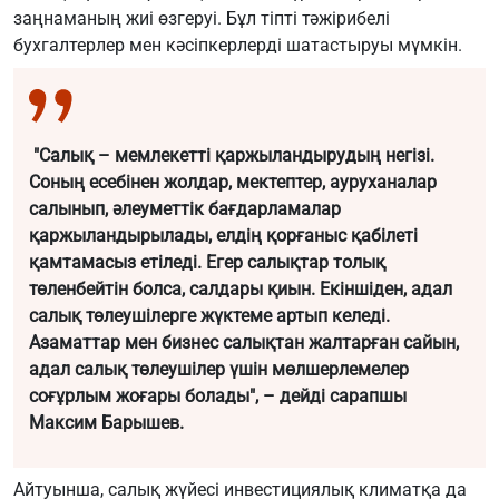
заңнаманың жиі өзгеруі. Бұл тіпті тәжірибелі
бухгалтерлер мен кәсіпкерлерді шатастыруы мүмкін.
"Салық – мемлекетті қаржыландырудың негізі.
Соның есебінен жолдар, мектептер, ауруханалар
салынып, әлеуметтік бағдарламалар
қаржыландырылады, елдің қорғаныс қабілеті
қамтамасыз етіледі. Егер салықтар толық
төленбейтін болса, салдары қиын. Екіншіден, адал
салық төлеушілерге жүктеме артып келеді.
Азаматтар мен бизнес салықтан жалтарған сайын,
адал салық төлеушілер үшін мөлшерлемелер
соғұрлым жоғары болады", – де
йді сарапшы
Максим Барышев.
Айтуынша, салық жүйесі инвестициялық климатқа да