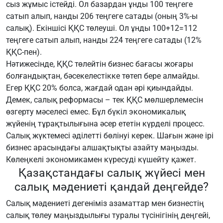
сыз жұмыс істейді. Ол базардан ұнды 100 теңгеге
сатып алып, нанды 206 теңгеге сатады (оның 3%-ы
салық). Екіншісі ҚҚС төлеуші. Ол ұнды 100+12=112
теңгеге сатып алып, нанды 224 теңгеге сатады (12%
ҚҚС-пен).
Нәтижесінде, ҚҚС төлейтін бизнес бағасы жоғары
болғандықтан, бәсекелестікке төтеп бере алмайды.
Егер ҚҚС 20% болса, жағдай одан әрі қиындайды.
Демек, салық реформасы – тек ҚҚС мөлшерлемесін
өзгерту мәселесі емес. Бұл бүкіл экономикалық
жүйенің тұрақтылығына әсер ететін күрделі процесс.
Салық жүктемесі әділетті бөлінуі керек. Шағын және ірі
бизнес арасындағы алшақтықты азайту маңызды.
Көлеңкелі экономикамен күресуді күшейту қажет.
Қазақстандағы салық жүйесі мен
салық мәдениеті қандай деңгейде?
Салық мәдениеті дегеніміз азаматтар мен бизнестің
салық төлеу маңыздылығы туралы түсінігінің деңгейі,