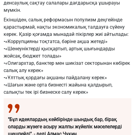
денсаулық сақтау салалары дағдарысқа ұшырауы
мүмкін.
Екіншіден, салық реформасын популизм деңгейінде
қарастырмай, нақты экономикалық талдауға сүйену
керек. Қазір қоғамда мынадай пікірлер жиі айтылады:
•«Коррупцияны тоқтатса, бәріне ақша жетеді»
•«Шенеуніктерді қысқартып, артық шығындарды
жойсақ, бюджет толады»
•«Олигархтар, банктер мен шикізат секторынан көбірек
салық алу керек»
•«Ұлттық қордағы ақшаны пайдалану керек»
•«Шағын және орта бизнесті жайына қалдырып,
салықты тек ірі бизнеске салу керек»
"Бұл идеялардың кейбірінде шындық бар, бірақ
оларды жүзеге асыру жалпы жүйелік мәселелерді
шешпейді", - деді Алмас Чукин.