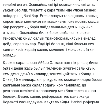
төлейді деген. Осылайша екі ірі компанияға екі апта
уақыт берілді. Үкіметтің қара тізімінде үлкен бизнес
өкілдерінің бәрі бар. Егер алпауыттар ақшасын ашық
көрсетпесе, мемлекеттік машинаны іске қосып, қолда
бар ресурстың бәрін пайдаланамыз деп ышқынып
отырған. Осылайша билік білек сыбанып кіріскен
тексерулер биыл салық трансформациясына әкеледі
дейді сарапшылар. Енді ірі болсын, кіші болсын кез
келген кәсіпкердің салық мәдениеті жоғарылайтын
болады.
Қаржы сарапшысы Айбар Олжаевтың пікірінше, биыл
бұған дейін жасырылып төленбей жүрген салықтың
кем дегенде 40 миллиард теңгесі қайтатын болады.
Оның 16 миллиардын ірі құрылыс компаниялары берсе,
қалғанын басқа салалардағы компаниялар, ірі
ресторан желілері, караокелер мен блогерлер жинап
бермек. Демек салық реформасы тек қана жаңа
Кодексті қабылдаумен аяқталмайды. Негізгі реформа