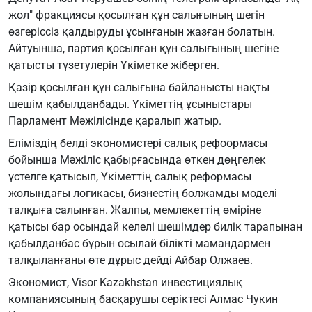
жол" фракциясы қосылған құн салығының шегін
өзгеріссіз қалдыруды ұсынғанын жазған болатын.
Айтуынша, партия қосылған құн салығының шегіне
қатысты түзетулерін Үкіметке жіберген.
Қазір қосылған құн салығына байланысты нақты
шешім қабылданбады. Үкіметтің ұсыныстары
Парламент Мәжілісінде қаралып жатыр.
Еліміздің белді экономистері салық рефоормасы
бойынша Мәжіліс қабырғасында өткен дөңгелек
үстелге қатысып, Үкіметтің салық реформасы
жолындағы логикасы, бизнестің болжамды моделі
талқыға салынған. Жалпы, мемлекеттің өміріне
қатысы бар осындай келелі шешімдер билік тарапынан
қабылданбас бұрын осылай білікті мамандармен
талқыланғаны өте дұрыс дейді Айбар Олжаев.
Экономист, Visor Kazakhstan инвестициялық
компаниясының басқарушы серіктесі
Алмас Чукин