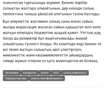
психология тұрғысында жүрмек. Бизнес бәрібір
салықтан жалтара алмайтынын, дер кезінде салық
төлесе ғана тыныш ұйықтай алатынын түсіне бастады.
Бұл әлеуметтік жүктемесі халық саны өскен сайын,
жылда индексация жасаған сайын қарыштап өсіп келе
жатқан еліміздің бюджетіне ауадай қажет. Ұлттық қор,
басқа да резервтер бұл жыртығымызды жамай
алмайтыны түсінікті болды. Өз кезегінде енді бизнес те
өзі төлеп жатқан салықтың әділ үлестірілуін,
мемлекеттік және квазимемлекеттік ұйымдардың
тиімді жұмыс істеуіне үн қату мүмкіндігіне ие болмақ.
Экономика
Қазақстан
үкімет
ҚҚС
Салық реформасы
Сарапшылар ойы
Салық трансформациясы