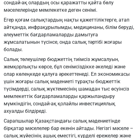
сондай-ақ олардың осы қаражатты қайта бөлу
мәселелерінде мемлекетке деген сенімі.
Егер қоғам салықтардың нақты қажеттіліктерге, атап
айтқанда, инфрақұрылымды, медицинаны, білім беруді,
әлеуметтік бағдарламаларды дамытуға
жұмсалатынын түсінсе, онда салық тәртібі жоғары
болады.
Салық төлеушілер бюджеттің тиімсіз жұмсалуын,
жемқорлықты көрсе, бұл сенімсіздікке әкеледі және
олар көлеңкеде қалуға әрекеттенеді. Ел экономикасы
үшін жоғары салық мәдениеті тұрақты бюджеттік
түсімдерді, салық жүктемесінің шамадан тыс өсуінсіз
мемлекеттік бағдарламаларды қаржыландыру
мүмкіндігін, сондай-ақ қолайлы инвестициялық
ахуалды білдіреді.
Сарапшылар
Қазақстандағы салық мәдениетінде
бірқатар мәселелер бар екенін айтады. Негізгі мәселе –
салық жүйесінің ашық еместігі, күрделі ережелер және