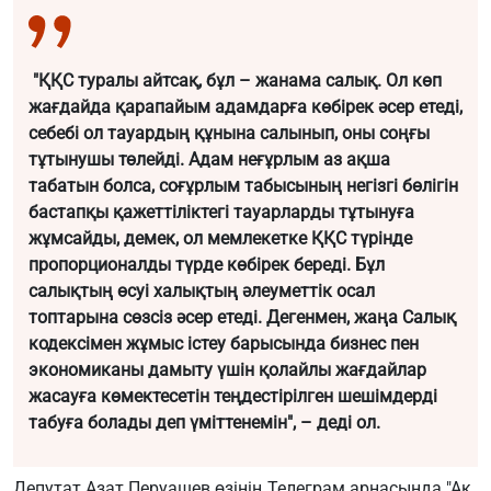
"ҚҚС туралы айтсақ, бұл – жанама салық. Ол көп
жағдайда қарапайым адамдарға көбірек әсер етеді,
себебі ол тауардың құнына салынып, оны соңғы
тұтынушы төлейді. Адам неғұрлым аз ақша
табатын болса, соғұрлым табысының негізгі бөлігін
бастапқы қажеттіліктегі тауарларды тұтынуға
жұмсайды, демек, ол мемлекетке ҚҚС түрінде
пропорционалды түрде көбірек береді. Бұл
салықтың өсуі халықтың әлеуметтік осал
топтарына сөзсіз әсер етеді. Дегенмен, жаңа Салық
кодексімен жұмыс істеу барысында бизнес пен
экономиканы дамыту үшін қолайлы жағдайлар
жасауға көмектесетін теңдестірілген шешімдерді
табуға болады деп үміттенемін", – деді ол.
Депутат
Азат Перуашев
өзінің Телеграм арнасында "Ақ