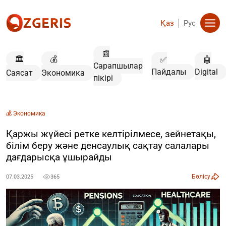
Қаз
Рус
📰
🏛️
💰
✅
🤖
Сарапшылар
Пайдалы
Digital
Саясат
Экономика
пікірі
💰 Экономика
Қаржы жүйесі ретке келтірілмесе, зейнетақы,
білім беру және денсаулық сақтау салалары
дағдарысқа ұшырайды
Бөлісу
07.03.2025
365