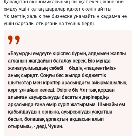
Қазақстан экономикасының сырқат екені, және оны
емдеу үшін қатаң шаралар қажет екенін айтты.
Үкіметтің халық пен бизнеске ұнамайтын қадамға не
үшін барғалы отырғанына түсінік берді.
«Бауырды емдеуге кіріспес бұрын, алдымен жалпы
ағзаның жағдайын бағалау керек. Біз мұнда
жиналуымыздың себебі – біздің «пациентіміз»
анық сырқат. Соңғы бес жылда бюджеттік
шығыстар мен кірістер арасындағы айырмашылық
күрт ұлғайып келеді. Әзірге біз Ұлттық қордан
алынған «ауырсынуды басатын дәрілердің»
арқасында ғана өмір сүріп жатырмыз. Шынайы ем
қабылдаудың орнына, ауырсынуды уақытша
басып, болашақ ұрпақтың ақшасын алып
отырмыз», - деді, Чукин.