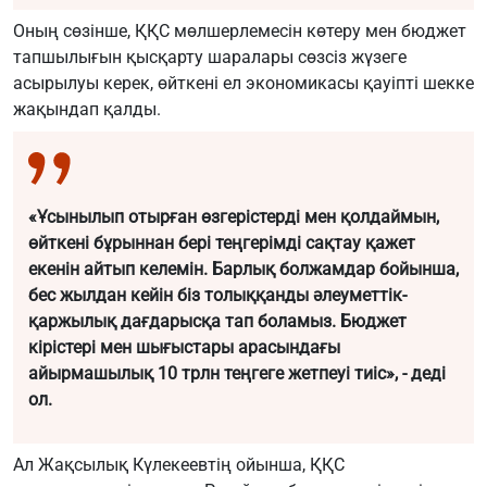
Оның сөзінше, ҚҚС мөлшерлемесін көтеру мен бюджет
тапшылығын қысқарту шаралары сөзсіз жүзеге
асырылуы керек, өйткені ел экономикасы қауіпті шекке
жақындап қалды.
«Ұсынылып отырған өзгерістерді мен қолдаймын,
өйткені бұрыннан бері теңгерімді сақтау қажет
екенін айтып келемін. Барлық болжамдар бойынша,
бес жылдан кейін біз толыққанды әлеуметтік-
қаржылық дағдарысқа тап боламыз. Бюджет
кірістері мен шығыстары арасындағы
айырмашылық 10 трлн теңгеге жетпеуі тиіс», - деді
ол.
Ал Жақсылық Күлекеевтің ойынша, ҚҚС