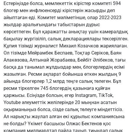
Естеріңізде болса, мемлекеттік кірістер комитеті 594
блогер мен инфлюенсерді кірістерін жасырды деп
айыптаған еді. Комитет мәліметінше, олар 2022-2023
жылдар аралығындағы табыстарын дұрыс
көрсетпеген. Бұл қаражатты анықтау үшін камералдық
бақылау жүргізіліп, салық декларациялары тексерілген.
Құпия тізімді журналист Михаил Козачков жариялаған.
Ол тізімде Мейрамбек Беспаев, Тоқтар Серіков, Баян
Алакөзова, Алтынай Жорабаева, Бейбіт Әлібеков, тағы
басқа да танымал жұлдыздар мен, блогерлердің есімі
жазылған. Ресми ақпарат бойынша өткен жылдың 9
айында блогерлер 1,2 млрд теңге салық төлеген. Бұл
ресми тіркелген 745 блогердің қазынаға құйған
қаржысы. Есіңізде болсын, егер Instagram, TikTok,
Youtube әлеуметтік желілерінде 20 мыңнан асатын
оқырманыңыз болса, сізде салық төлеуге міндеттісіз.
Ал нарықты жаулап алған екі құрылыс компаниясына
не болды? Үкімет басшысы Олжас Бектенов қос
компания миллиардтап пайда тауып, тиындап салық