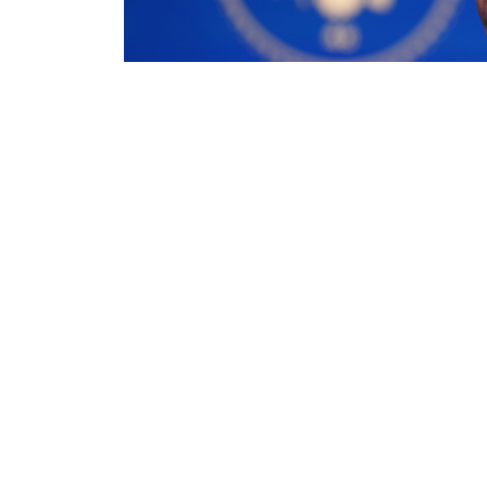
09.03.2022
172
АҚШ президенті Джо Байден Ресейдің Украи
оған ешқашан қол жеткізе алмайтынын айтты,