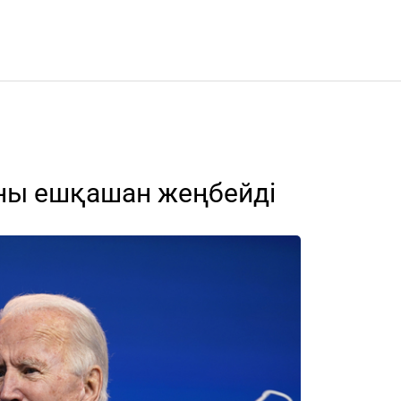
аны ешқашан жеңбейді