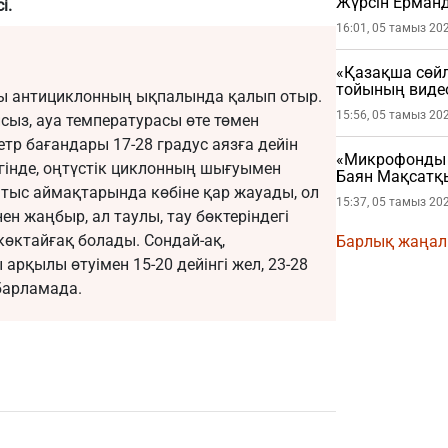
Жүрсін Ерман
і.
16:01, 05 тамыз 20
«Қазақша сөйл
тойының виде
сы антициклонның ықпалында қалып отыр.
15:56, 05 тамыз 20
сыз, ауа температурасы өте төмен
тр бағандары 17-28 градус аязға дейін
«Микрофонды ж
ігінде, оңтүстік циклонның шығуымен
Баян Мақсатқы
тыс аймақтарында көбіне қар жауады, ол
15:37, 05 тамыз 20
нен жаңбыр, ал таулы, тау бөктеріндегі
өктайғақ болады. Сондай-ақ,
Барлық жаңа
рқылы өтуімен 15-20 дейінгі жел, 23-28
абарламада.