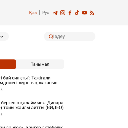
Қаз
Рус
Танымал
і бай сияқты": Тәжіғали
імдемесі жұрттың жағасын
26
 бергенін қалаймын»: Динара
ң тойы жайлы айтты (ВИДЕО)
26
ан да жоқ»: Заңгер ақтөбелік