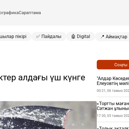
ографика
Сараптама
шылар пікірі
✅ Пайдалы
🤖 Digital
📍 Аймақтар
Соңғы
ктер алдағы үш күнге
"Алдар Көседег
Елеуовтің мәл
ұстатты
00:21, 06 тамыз 20
«Тортты маған
Сәтжан ұлыны
17:30, 05 тамыз 20
«Толық ақталғ