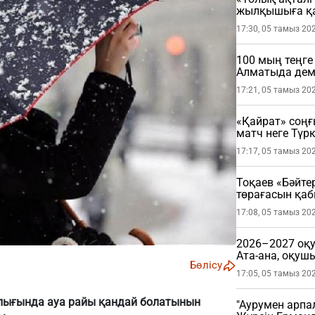
жылқышыға қа
17:30, 05 тамыз 20
100 мың теңге
Алматыда де
17:21, 05 тамыз 20
«Қайрат» соңғ
матч неге Түрк
17:17, 05 тамыз 20
Тоқаев «Бәйте
төрағасын қа
17:08, 05 тамыз 20
2026–2027 оқу
Ата-ана, оқушы
Бөлісу
керек?
17:05, 05 тамыз 20
лығында ауа райы қандай болатынын
"Аурумен арпа