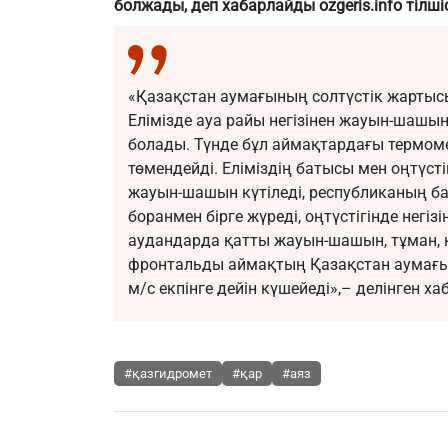
болжады, деп хабарлайды ozgeris.info тілшіс
«Қазақстан аумағының солтүстік жарты
Елімізде ауа райы негізінен жауын-шашын
болады. Түнде бұл аймақтардағы термоме
төмендейді. Еліміздің батысы мен оңтүст
жауын-шашын күтіледі, республиканың ба
боранмен бірге жүреді, оңтүстігінде негізі
аудандарда қатты жауын-шашын, тұман, к
фронтальды аймақтың Қазақстан аумағы а
м/с екпінге дейін күшейеді»,– делінген х
#қазгидромет
#қар
#аяз