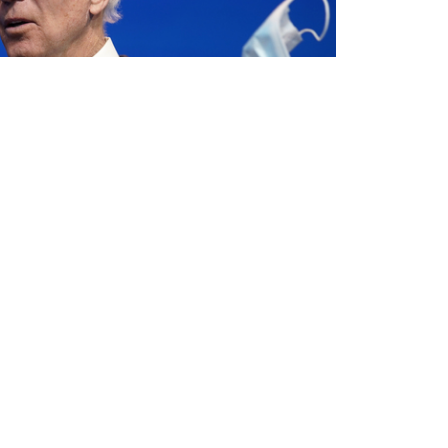
Бөлісу
наны бақылауда ұстағысы келетінін, бірақ
 деп хабарлайды ozgeris.info тілшісі.