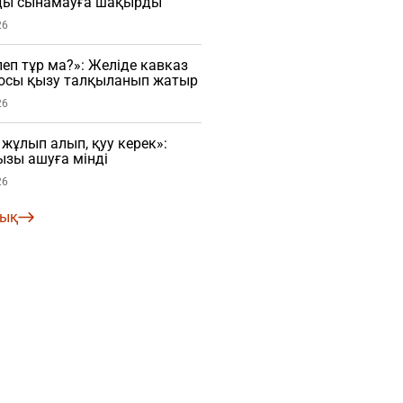
ды сынамауға шақырды
26
еп тұр ма?»: Желіде кавказ
осы қызу талқыланып жатыр
26
ұлып алып, қуу керек»:
зы ашуға мінді
26
лық