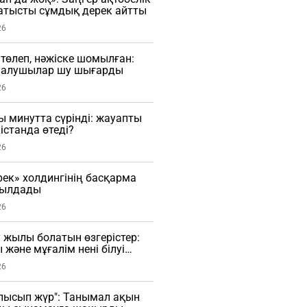
тысты сұмдық дерек айтты
26
 төлеп, нәжіске шомылған:
малушылар шу шығарды
26
ы минутта сүрінді: жауапты
істанда өтеді?
26
рек» холдингінің басқарма
былдады
26
 жылы болатын өзгерістер:
 және мұғалім нені білуі
26
лысып жүр": Танымал ақын