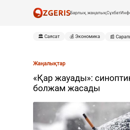
Барлық жаңалық
Сұхбат
Инф
🏛️ Саясат
💰 Экономика
📰 Сарап
Жаңалықтар
«Қар жауады»: синопти
болжам жасады