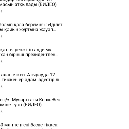
оймасын атқылады (ВИДЕО)
26
болып қала беремін!»: Әділет
ғы қайын жұртына жауап
26
қатты ренжітіп алдым»:
хан бірінші президентпен
ы айтты
26
талап еткен: Атырауда 12
тиіскен ер адам іздестіріліп
26
ық!»: Музарттағы Кенжебек
іміне түсті (ВИДЕО)
26
40 млн теңгені бәске тіккен: