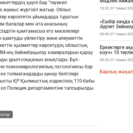
Мадлен Айжан 
кеттердің қаупі бар "тәуекел
шындықты жай
10:32, 07 тамыз 20
 жұмыс жүргізіп жатыр. Облыс
тер көрсететін ұйымдарда тұратын
«Ешбір заңда 
тім балалар мен ата-анасының
Әділет Зейнел
здігін қамтамасыз ету мәселелері
үйленгеніне қ
09:49, 07 тамыз 20
 қамтуды үйлестіру және әлеуметтік
еттік қызметтер көрсетудің облыстық
Еркектерге ақ
ММ-нің бейнебақылау камераларын қарау
коуч» 10 тәул
рды ұрып-соққанын анықтады. Бұл -
09:20, 07 тамыз 20
не психоневрологиялық патологиясы бар
Барлық жаңа
етке толмағандарды қинау белгілері
ысты ҚР Қылмыстық кодексінің 110-бабы
, ол Полиция департаментіне тапсырылды.
алалар