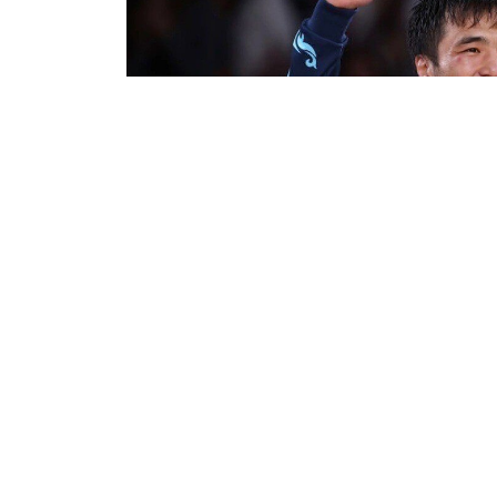
30.10.2024
446
Париж Олимпиадасының чемпионы Елдос См
көпшілікті тәнті етті, деп хабарлайды Qaz36