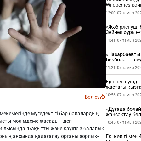
Wildberries қ
12:00, 07 тамыз 20
«Жәбірленуші 
Зейнел бұрын
берді
11:41, 07 тамыз 20
«Назарбаевты 
Бекболат Тілеу
болған жайтт
11:21, 07 тамыз 20
Ернінен сүюді 
жастағы қызға 
жатыр
10:56, 07 тамыз 20
Бөлісу
«Дұғада болай
мекемесінде мүгедектігі бар балалардың
жансақтау бөл
сты мәлімдеме жасады, - деп
10:45, 07 тамыз 20
 облысында "Бақытты және қауіпсіз балалық
 оның аясында қадағалау органы зорлық-
Екі көлігі мен 