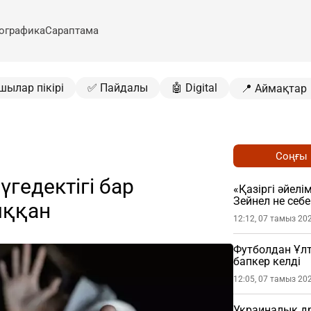
ографика
Сараптама
шылар пікірі
✅ Пайдалы
🤖 Digital
📍 Аймақтар
Соңғы
гедектігі бар
«Қазіргі әйелі
Зейнел не себе
ыққан
12:12, 07 тамыз 20
Футболдан Ұл
бапкер келді
12:05, 07 тамыз 20
Украиналық др