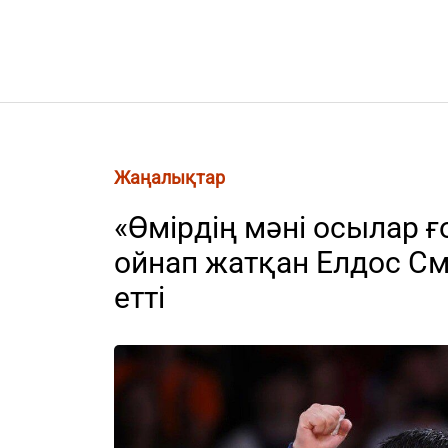
Жаңалықтар
«Өмірдің мәні осылар 
ойнап жатқан Елдос Сме
етті