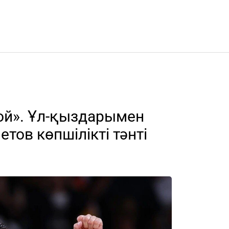
ғой». Ұл-қыздарымен
тов көпшілікті тәнті