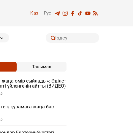
Қаз
Рус
Танымал
м жаңа өмір сыйлады»: Әділет
пті үйленгенін айтты (ВИДЕО)
26
ттық құрамаға жаңа бас
26
ондар Екатеринбургтегі