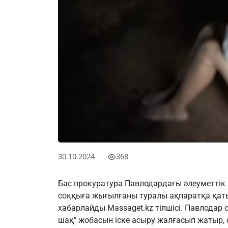
30.10.2024
368
Бас прокуратура Павлодардағы әлеуметтік 
соққыға жығылғаны туралы ақпаратқа қаты
хабарлайды Massaget.kz тілшісі. Павлодар
шақ" жобасын іске асыру жалғасып жатыр,