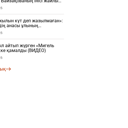
Байзақованың інісі жайлы
ып салды (ВИДЕО)
26
жылын күт деп жазылмаған»:
дің анасы ұлының
атысты пікір айтты (ВИДЕО)
26
ыл айтып жүрген «Мигель
ікке қамалды (ВИДЕО)
26
лық