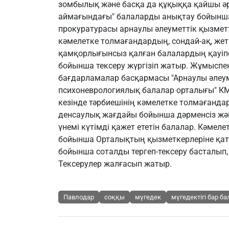
зомбылық және басқа да құқыққа қайшы әре
аймағындағы" балаларды анықтау бойынша
прокуратурасы арнаулы әлеуметтік қызмет
кәмелетке толмағандардың, сондай-ақ, же
қамқорлығынсыз қалған балалардың қауіпсі
бойынша тексеру жүргізіп жатыр. Жұмыспен
бағдарламалар басқармасы "Арнаулы әлеум
психоневрологиялық балалар орталығы" К
кезінде тәрбиешінің кәмелетке толмағанда
денсаулық жағдайы бойынша дәрменсіз жә
үнемі күтімді қажет ететін балалар. Кәмел
бойынша Орталықтың қызметкерлеріне қат
бойынша соталды тергеп-тексеру басталып
Тексерулер жалғасып жатыр.
Павлодар
соққы
мүгедек
мүгедектігі бар б