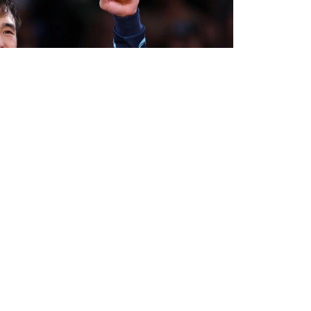
Бөлісу
етовтің ұл-қыздарымен түсірген видоесы
5.kz.
«Өмірдің мәні осылар ғой. Әкеңнің аты