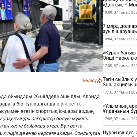
«Достық – Мой
19:09, 07 тамыз 20
7 млрд доллар
ауыл шаруашы
19:04, 07 тамыз 20
«Құран бағыш
Әнші Наркенж
(ФОТО)
17:30, 07 тамыз 20
Тегін сыйлық 
Бөлісу
Sulu акциясы
17:16, 07 тамыз 20
ада ойындары 26-шілдеде ашылды. Алайда
аға бір күн қалғанда кіріп кетті.
«Ұлымның арқа
Ұлдананың бұ
суымен өтетін спорттық іс-шаралардың
жасады (ВИДЕ
 уақытынды өзгерістер болуы мүмкін.
17:05, 07 тамыз 20
ған кесте бойынша өтеді. Бұл ретте
Нұрай ісіндег
күндіз де өнер көрсете алады. Сондықтан