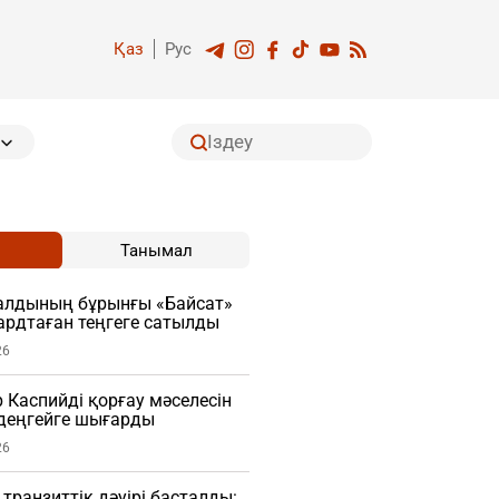
Қаз
Рус
Танымал
алдының бұрынғы «Байсат»
рдтаған теңгеге сатылды
26
Каспийді қорғау мәселесін
деңгейге шығарды
26
транзиттік дәуірі басталды: