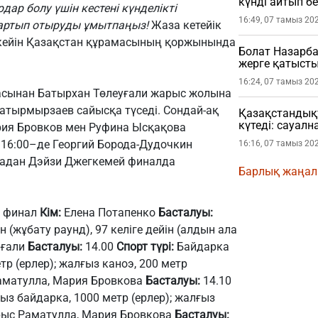
күнді айтып бе
ар болу үшін кестені күнделікті
16:49, 07 тамыз 20
артып отыруды ұмытпаңыз!
Жаза кетейік
кейін Қазақстан құрамасының қоржынында
Болат Назарба
жерге қатысты
16:24, 07 тамыз 20
асынан Батырхан Төлеуғали жарыс жолына
Батырмырзаев сайысқа түседі. Сондай-ақ
Қазақстандықт
күтеді: сауал
рия Бровков мен Руфина Ысқақова
 16:00–де Георгий Борода-Дудочкин
16:16, 07 тамыз 20
икадан Дэйзи Джегкемей финалда
Барлық жаңа
й финал
Кім:
Елена Потапенко
Басталуы:
ін (жұбату раунд), 97 келіге дейін (алдын ала
рғали
Басталуы:
14.00
Спорт түрі:
Байдарка
тр (ерлер); жалғыз каноэ, 200 метр
аматулла, Мария Бровкова
Басталуы:
14.10
ыз байдарка, 1000 метр (ерлер); жалғыз
ыс Раматулла, Мария Бровкова
Басталуы: