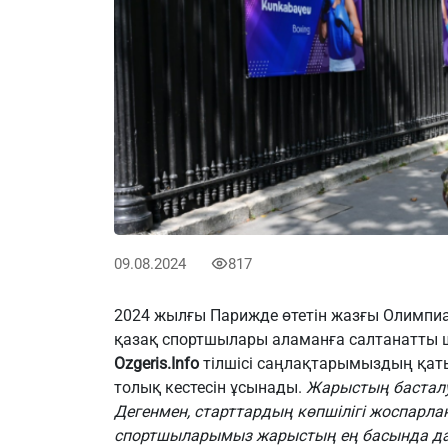
09.08.2024
817
2024 жылғы Парижде өтетін жазғы Олимпи
қазақ спортшылары аламанға салтанатты шар
Ozgeris.Info
тілшісі саңлақтарымыздың қаты
толық кестесін ұсынады.
Жарыстың басталу
Дегенмен, старттардың көпшілігі жоспарлан
спортшыларымыз жарыстың ең басында да, 