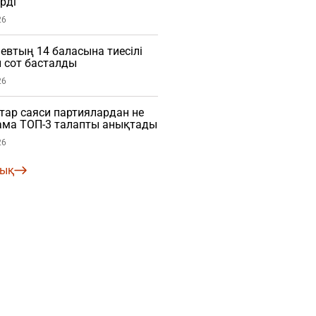
рді
26
евтың 14 баласына тиесілі
 сот басталды
26
ар саяси партиялардан не
нама ТОП-3 талапты анықтады
26
лық