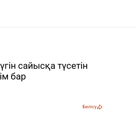
гін сайысқа түсетін
ім бар
Бөлісу
андық спортшылар спорттың 4 түрінен –
кстан жарыс жолына шығады, деп хабарлайды