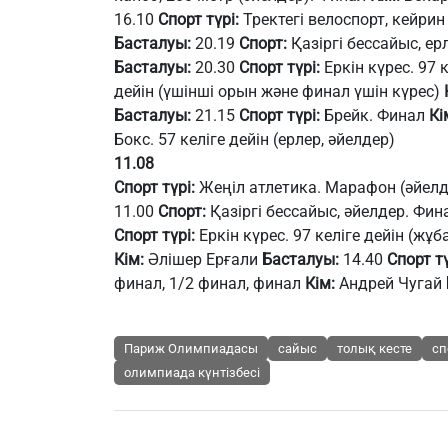
16.10
Спорт түрі:
Тректегі велоспорт, кейрин 
Басталуы:
20.19
Спорт:
Қазіргі бессайыс, ер
Басталуы:
20.30
Спорт түрі:
Еркін күрес. 97 
дейін (үшінші орын және финал үшін күрес)
Басталуы:
21.15
Спорт түрі:
Брейк. Финал
Кі
Бокс. 57 келіге дейін (ерлер, әйелдер)
11.08
Спорт түрі:
Жеңіл атлетика. Марафон (әйел
11.00
Спорт:
Қазіргі бессайыс, әйелдер. Фи
Спорт түрі:
Еркін күрес. 97 келіге дейін (жұб
Кім:
Әлішер Ерғали
Басталуы:
14.40
Спорт тү
финал, 1/2 финал, финал
Кім:
Андрей Чугай
Париж Олимпиадасы
сайыс
толық кесте
сп
олимпиада күнтізбесі