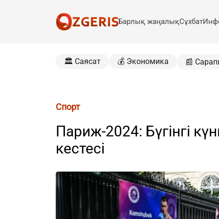
Барлық жаңалық
Сұхбат
Инф
🏛️ Саясат
💰 Экономика
📰 Сарап
Спорт
Париж-2024: Бүгінгі кү
кестесі