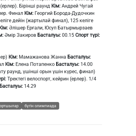
(ерлер). Бірінші раунд
Кім:
Андрей Чугай
лер. Финал
Кім:
Георгий Борода-Дудочкин
келіге дейін (жартылай финал), 125 келіге
Кім:
Әлішер Ерғали, Юсуп Батырмырзаев
м:
Әмір Закиров
Басталуы:
00.15
Спорт түрі:
дер)
Кім:
Мамажанова Жанна
Басталуы:
нал
Кім:
Елена Потапенко
Басталуы:
14.00
ату раунд, үшінші орын үшін күрес, финал)
рі:
Тректегі велоспорт, кейрин (ерлер). 1/4
Басталуы:
14.29
ортшылар
бүгін олимпиада