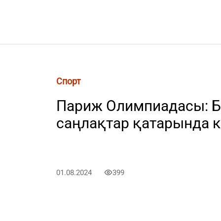
Спорт
Париж Олимпиадасы: Бү
саңлақтар қатарында к
01.08.2024
399
1 тамызда Париж Олимпиадаcында қазақст
садақ ату, нысана көздеу, дзюдо және бо