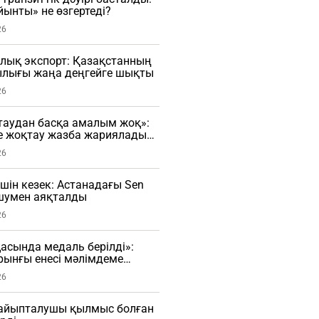
ынты» не өзгертеді?
26
лық экспорт: Қазақстанның
лығы жаңа деңгейге шықты
26
таудан басқа амалым жоқ»:
е жоқтау жазба жариялады
26
үшін кезек: Астанадағы Sen
 шумен аяқталды
26
сында медаль берілді»:
рынғы енесі мәлімдеме
О)
26
і айыпталушы қылмыс болған