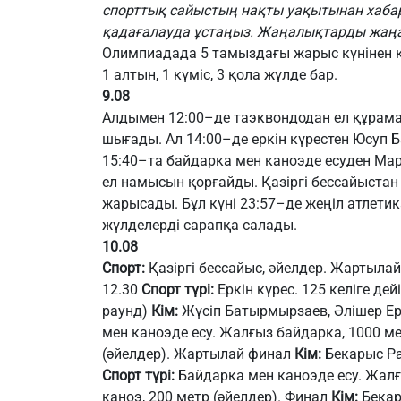
спорттық сайыстың нақты уақытынан хабард
қадағалауда ұстаңыз. Жаңалықтарды жаң
Олимпиадада 5 тамыздағы жарыс күнінен 
1 алтын, 1 күміс, 3 қола жүлде бар.
9.08
Алдымен 12:00–де таэквондодан ел құрам
шығады. Ал 14:00–де еркін күрестен Юсуп 
15:40–та байдарка мен каноэде есуден Ма
ел намысын қорғайды. Қазіргі бессайыстан
жарысады. Бұл күні 23:57–де жеңіл атлет
жүлделерді сарапқа салады.
10.08
Спорт:
Қазіргі бессайыс, әйелдер. Жартыла
12.30
Спорт түрі:
Еркін күрес. 125 келіге дей
раунд)
Кім:
Жүсіп Батырмырзаев, Әлішер Е
мен каноэде есу. Жалғыз байдарка, 1000 ме
(әйелдер). Жартылай финал
Кім:
Бекарыс Р
Спорт түрі:
Байдарка мен каноэде есу. Жалғ
каноэ, 200 метр (әйелдер). Финал
Кім:
Бекар