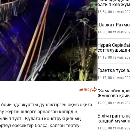
батып көз жұ
15:54, 08 тамыз 20
Шавкат Рахмо
14:30, 08 тамыз 20
Нұрай Серікб
сотталушыдан 
етті
14:18, 08 тамыз 20
Грантқа түсе 
14:17, 08 тамыз 20
Бөлісу
"Заманбек қай
Жүнісова қай
12:00, 08 тамыз 20
бойында жұртты дүрліктірген оқыс оқиға
у жүргіншілерге арналған көпірдің
Білім грантына
ылып түсті. Құлаған конструкцияның
қандай мүмкін
ртеуі ересектер болса, қалған төртеуі
11:00, 08 тамыз 20