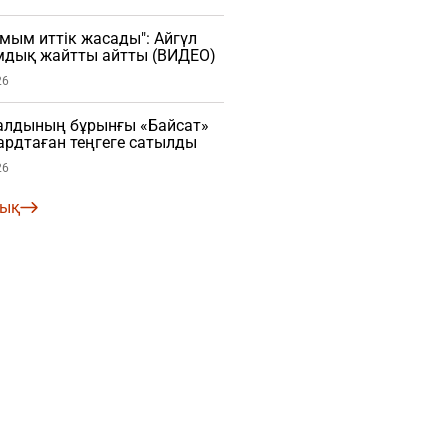
мым иттік жасады": Айгүл
мдық жайтты айтты (ВИДЕО)
26
алдының бұрынғы «Байсат»
рдтаған теңгеге сатылды
26
лық