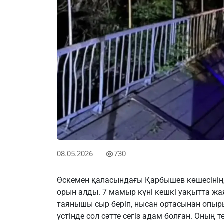
08.05.2026
730
Өскемен қаласындағы Қарбышев көшесінің 
орын алды. 7 мамыр күні кешкі уақытта жая
таянышы сыр беріп, нысан ортасынан опыр
үстінде сол сәтте сегіз адам болған. Оның тө