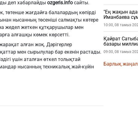
лды деп хабарлайды
ozgeris.info
сайты.
"Ең жақын ада
сек, төтенше жағдайға балалардың көпірді
Иманбаева сұ
арынан нысанның төсеніші салмақты көтере
10:00, 08 тамыз 20
ына жедел жеткен құтқарушылар мен
рға алғашқы көмек көрсетті.
Қайрат Сатыб
базары миллиа
жарақат алған жоқ. Дәрігерлер
қаттар мен сырылулар бар екенін растады.
09:00, 08 тамыз 20
іздігі үшін аталған өткел толықтай
Барлық жаңа
андар нысанның техникалық жай-күйін