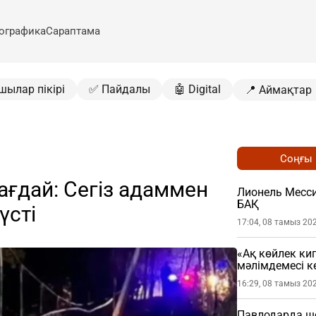
ографика
Сараптама
шылар пікірі
✅ Пайдалы
🤖 Digital
📍 Аймақтар
Соңғы
ағдай: Сегіз адаммен
Лионель Месси
БАҚ
үсті
17:04, 08 тамыз 20
«Ақ көйлек ки
мәлімдемесі кө
16:29, 08 тамыз 20
Павлодарда шо