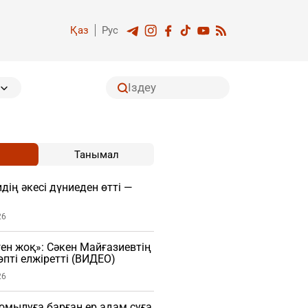
Қаз
Рус
Танымал
дің әкесі дүниеден өтті —
26
ген жоқ»: Сәкен Майғазиевтің
пті елжіретті (ВИДЕО)
26
мылуға барған ер адам суға