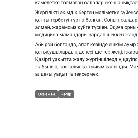
кәмелетке толмаған балалар екені анықта
Жергілікті әкімдік берген мәліметке сүйен
қатты тербетуі түрткі болған. Соның салд
алмай, жарамсыз күйге түскен. Оқиға орн
медицина мамандары зардап шеккен жанда
Абырой болғанда, апат кезінде ешкім ауыр 
қатысушылардың денесінде тек жеңіл жара
Қазіргі уақытта жаяу жүргіншілердің қауіпс
жабылып, қозғалысқа тыйым салынды. Мам
алдағы уақытта тексермек.
Өскемен
көпір