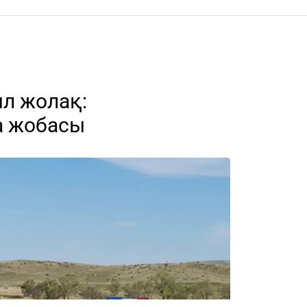
ыл жолақ:
а жобасы