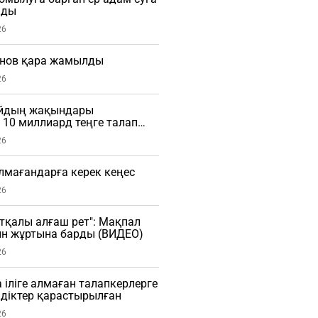
мды
26
нов қара жамылды
26
айдың жақындары
10 миллиард теңге талап
26
алмағандарға керек кеңес
26
тқалы алғаш рет": Мақпал
ын жұртына барды (ВИДЕО)
26
 іліге алмаған талапкерлерге
діктер қарастырылған
26