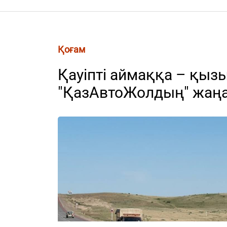
Қоғам
Қауіпті аймаққа – қыз
"ҚазАвтоЖолдың" жаң