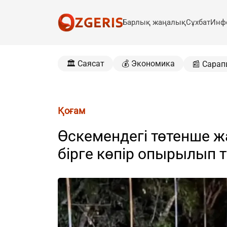
Барлық жаңалық
Сұхбат
Инф
🏛️ Саясат
💰 Экономика
📰 Сарап
Қоғам
Өскемендегі төтенше ж
бірге көпір опырылып т